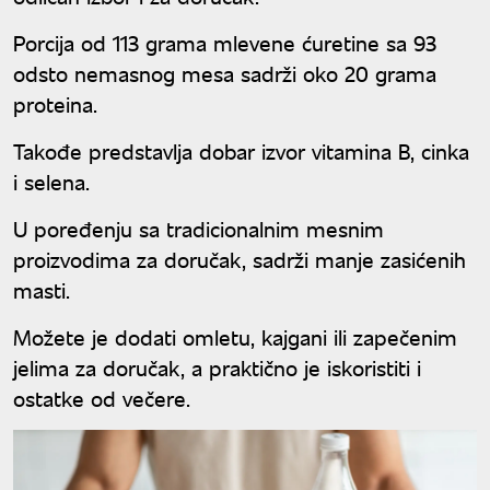
Porcija od 113 grama mlevene ćuretine sa 93
odsto nemasnog mesa sadrži oko 20 grama
proteina.
Takođe predstavlja dobar izvor vitamina B, cinka
i selena.
U poređenju sa tradicionalnim mesnim
proizvodima za doručak, sadrži manje zasićenih
masti.
Možete je dodati omletu, kajgani ili zapečenim
jelima za doručak, a praktično je iskoristiti i
ostatke od večere.