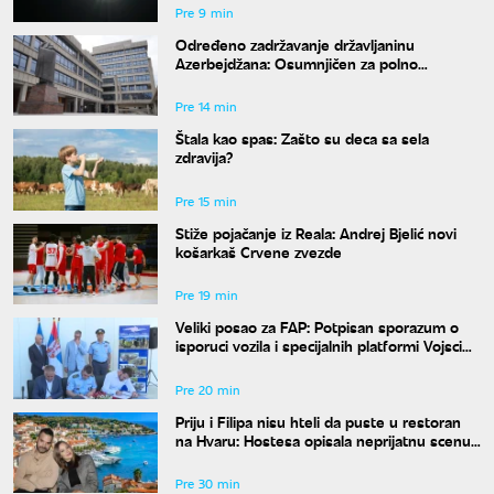
Pre 9 min
Određeno zadržavanje državljaninu
Azerbejdžana: Osumnjičen za polno
uznemiravanje na Zvezdari
Pre 14 min
Štala kao spas: Zašto su deca sa sela
zdravija?
Pre 15 min
Stiže pojačanje iz Reala: Andrej Bjelić novi
košarkaš Crvene zvezde
Pre 19 min
Veliki posao za FAP: Potpisan sporazum o
isporuci vozila i specijalnih platformi Vojsci
Srbije
Pre 20 min
Priju i Filipa nisu hteli da puste u restoran
na Hvaru: Hostesa opisala neprijatnu scenu,
Aleksandra joj odgovorila
Pre 30 min