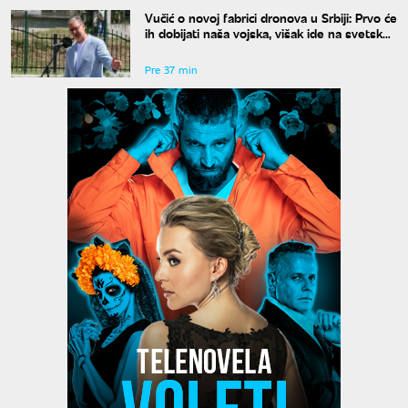
Vučić o novoj fabrici dronova u Srbiji: Prvo će
ih dobijati naša vojska, višak ide na svetsko
tržište
Pre 37 min