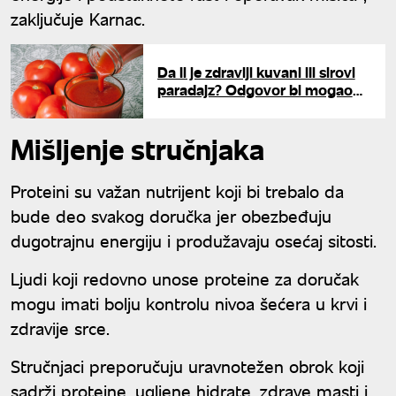
zaključuje Karnac.
Da li je zdraviji kuvani ili sirovi
paradajz? Odgovor bi mogao
da vas iznenadi
Mišljenje stručnjaka
Proteini su važan nutrijent koji bi trebalo da
bude deo svakog doručka jer obezbeđuju
dugotrajnu energiju i produžavaju osećaj sitosti.
Ljudi koji redovno unose proteine za doručak
mogu imati bolju kontrolu nivoa šećera u krvi i
zdravije srce.
Stručnjaci preporučuju uravnotežen obrok koji
sadrži proteine, ugljene hidrate, zdrave masti i