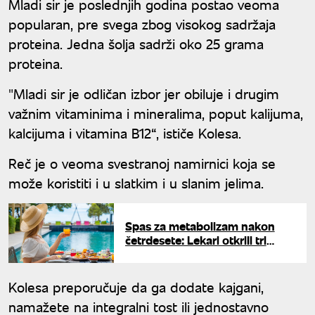
Mladi sir je poslednjih godina postao veoma
popularan, pre svega zbog visokog sadržaja
proteina. Jedna šolja sadrži oko 25 grama
proteina.
"Mladi sir je odličan izbor jer obiluje i drugim
važnim vitaminima i mineralima, poput kalijuma,
kalcijuma i vitamina B12“, ističe Kolesa.
Reč je o veoma svestranoj namirnici koja se
može koristiti i u slatkim i u slanim jelima.
Spas za metabolizam nakon
četrdesete: Lekari otkrili tri
namirnice koje brišu salo sa
stomaka
Kolesa preporučuje da ga dodate kajgani,
namažete na integralni tost ili jednostavno