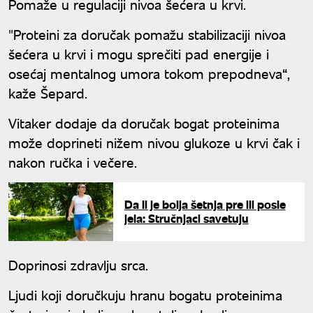
Pomaže u regulaciji nivoa šećera u krvi.
"Proteini za doručak pomažu stabilizaciji nivoa
šećera u krvi i mogu sprečiti pad energije i
osećaj mentalnog umora tokom prepodneva“,
kaže Šepard.
Vitaker dodaje da doručak bogat proteinima
može doprineti nižem nivou glukoze u krvi čak i
nakon ručka i večere.
Da li je bolja šetnja pre ili posle
jela: Stručnjaci savetuju
Doprinosi zdravlju srca.
Ljudi koji doručkuju hranu bogatu proteinima