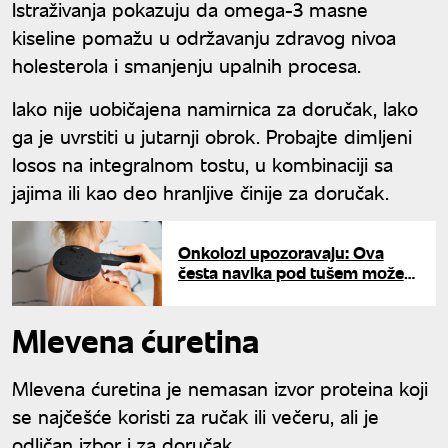
Istraživanja pokazuju da omega-3 masne
kiseline pomažu u održavanju zdravog nivoa
holesterola i smanjenju upalnih procesa.
Iako nije uobičajena namirnica za doručak, lako
ga je uvrstiti u jutarnji obrok. Probajte dimljeni
losos na integralnom tostu, u kombinaciji sa
jajima ili kao deo hranljive činije za doručak.
Onkolozi upozoravaju: Ova
česta navika pod tušem može
povećati rizik od raka
Mlevena ćuretina
Mlevena ćuretina je nemasan izvor proteina koji
se najčešće koristi za ručak ili večeru, ali je
odličan izbor i za doručak.