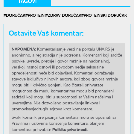
TAGOVI
DORUČAK
PROTEINI
ZDRAV DORUČAK
PROTEINSKI DORUČAK
Ostavite Vaš komentar:
NAPOMENA:
Komentarisanje vesti na portalu UNA.RS je
anonimno, a registracija nije potrebna. Komentari koji sadrže
psovke, uvrede, pretnje i govor mržnje na nacionalnoj,
verskoj, rasnoj osnovi ili povodom nečije seksualne
opredeljenosti neće biti objavljeni. Komentari odražavaju
stavove isključivo njihovih autora, koji zbog govora mržnje
mogu biti i krivično gonjeni. Kao čitatelj prihvatate
mogućnost da među komentarima mogu biti pronađeni
sadržaji koji mogu biti u suprotnosti sa Vašim načelima i
uverenjima. Nije dozvoljeno postavljanje linkova i
promovisanjedrugih sajtova kroz komentare.
Svaki korisnik pre pisanja komentara mora se upoznati sa
Pravilima i uslovima korišćenja komentara. Slanjem
Politiku privatnosti.
komentara prihvatate