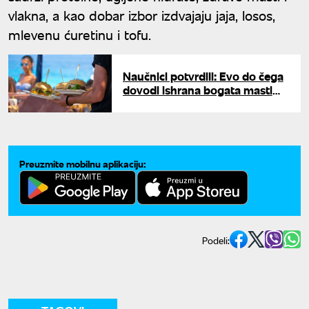
vlakna, a kao dobar izbor izdvajaju jaja, losos,
mlevenu ćuretinu i tofu.
Naučnici potvrdili: Evo do čega
dovodi ishrana bogata mastima
i šećerom
Preuzmite mobilnu aplikaciju:
Podeli: