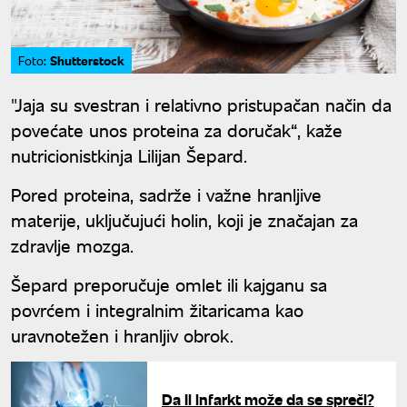
Shutterstock
Foto:
"Jaja su svestran i relativno pristupačan način da
povećate unos proteina za doručak“, kaže
nutricionistkinja Lilijan Šepard.
Pored proteina, sadrže i važne hranljive
materije, uključujući holin, koji je značajan za
zdravlje mozga.
Šepard preporučuje omlet ili kajganu sa
povrćem i integralnim žitaricama kao
uravnotežen i hranljiv obrok.
Da li infarkt može da se spreči?