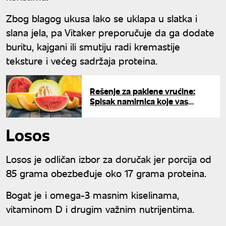
Zbog blagog ukusa lako se uklapa u slatka i
slana jela, pa Vitaker preporučuje da ga dodate
buritu, kajgani ili smutiju radi kremastije
teksture i većeg sadržaja proteina.
Rešenje za paklene vrućine:
Spisak namirnica koje vas
hlade, ali i one koje nikako ne
smete jesti leti
Losos
Losos je odličan izbor za doručak jer porcija od
85 grama obezbeđuje oko 17 grama proteina.
Bogat je i omega-3 masnim kiselinama,
vitaminom D i drugim važnim nutrijentima.