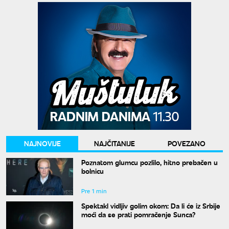
NAJNOVIJE
NAJČITANIJE
POVEZANO
Poznatom glumcu pozlilo, hitno prebačen u
bolnicu
Pre 1 min
Spektakl vidljiv golim okom: Da li će iz Srbije
moći da se prati pomračenje Sunca?