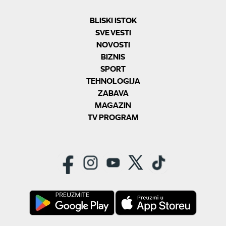
BLISKI ISTOK
SVE VESTI
NOVOSTI
BIZNIS
SPORT
TEHNOLOGIJA
ZABAVA
MAGAZIN
TV PROGRAM