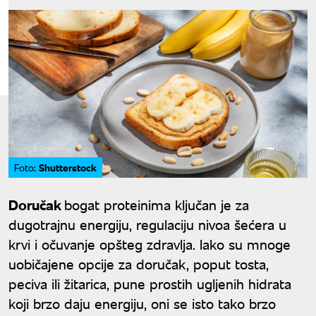
Shutterstock
Foto:
Doručak
bogat proteinima ključan je za
dugotrajnu energiju, regulaciju nivoa šećera u
krvi i očuvanje opšteg zdravlja. Iako su mnoge
uobičajene opcije za doručak, poput tosta,
peciva ili žitarica, pune prostih ugljenih hidrata
koji brzo daju energiju, oni se isto tako brzo