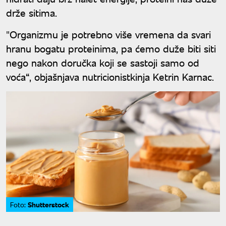
drže sitima.
"Organizmu je potrebno više vremena da svari
hranu bogatu proteinima, pa ćemo duže biti siti
nego nakon doručka koji se sastoji samo od
voća“, objašnjava nutricionistkinja Ketrin Karnac.
Shutterstock
Foto: