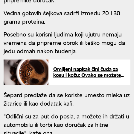
Većina gotovih šejkova sadrži između 20 i 30
grama proteina.
Posebno su korisni ljudima koji ujutru nemaju
vremena da pripreme obrok ili teško mogu da
jedu odmah nakon buđenja.
Omiljeni napitak čini čuda za
kosu i kožu: Ovako se možete
negovati pomoću kafe
Šepard predlaže da se koriste umesto mleka uz
žitarice ili kao dodatak kafi.
"Odlični su za put do posla, a možete ih držati u
automobilu ili torbi kao doručak za hitne
situacije“, kaže ona.