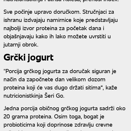
Sve počinje upravo doručkom. Stručnjaci za
ishranu izdvajaju namirnice koje predstavljaju
najbolji izvor proteina za početak dana i
objašnjavaju kako ih lako možete uvrstiti u
jutarnji obrok.
Grčki jogurt
"Porcija grčkog jogurta za doručak siguran je
način da započnete dan velikom dozom
proteina koji će vas dugo držati sitima“, kaže
nutricionistkinja Šeri Go.
Jedna porcija običnog grčkog jogurta sadrži oko
20 grama proteina. Osim toga, bogat je
probioticima koji doprinose zdravlju crevne