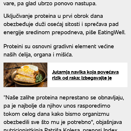
vare, pa glad ubrzo ponovo nastupa.
Uključivanje proteina u prvi obrok dana
obezbeđuje duži osećaj sitosti i sprečava pad
energije sredinom prepodneva, piše EatingWell.
Proteini su osnovni gradivni element većine
naših ćelija, organa i mišića.
Jutarnja navika koja povećava
rizik od raka: Izbegavajte je
"Naše zalihe proteina neprestano se obnavljaju,
pa je najbolje da njihov unos rasporedimo
tokom celog dana kako bismo organizmu
obezbedili sve što mu je potrebno“, objašnjava
nutricionistkinja Patriša Kolesa, prenosi Index.