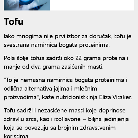
Tofu
Iako mnogima nije prvi izbor za doručak, tofu je
svestrana namirnica bogata proteinima.
Pola šolje tofua sadrži oko 22 grama proteina i
manje od dva grama zasićenih masti.
"To je nemasna namirnica bogata proteinima i
odlična alternativa jajima i mlečnim
proizvodima“, kaže nutricionistkinja Eliza Vitaker.
Tofu sadrži i nezasićene masti koje doprinose
zdravlju srca, kao i izoflavone – biljna jedinjenja
koja se povezuju sa brojnim zdravstvenim
koristima.