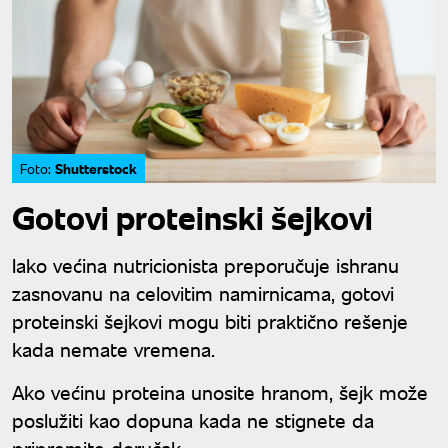
Shutterstock
Foto:
Gotovi proteinski šejkovi
Iako većina nutricionista preporučuje ishranu
zasnovanu na celovitim namirnicama, gotovi
proteinski šejkovi mogu biti praktično rešenje
kada nemate vremena.
Ako većinu proteina unosite hranom, šejk može
poslužiti kao dopuna kada ne stignete da
pripremite doručak.