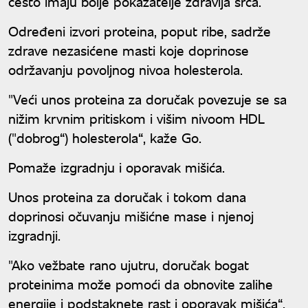
često imaju bolje pokazatelje zdravlja srca.
Određeni izvori proteina, poput ribe, sadrže
zdrave nezasićene masti koje doprinose
održavanju povoljnog nivoa holesterola.
"Veći unos proteina za doručak povezuje se sa
nižim krvnim pritiskom i višim nivoom HDL
("dobrog“) holesterola“, kaže Go.
Pomaže izgradnju i oporavak mišića.
Unos proteina za doručak i tokom dana
doprinosi očuvanju mišićne mase i njenoj
izgradnji.
"Ako vežbate rano ujutru, doručak bogat
proteinima može pomoći da obnovite zalihe
energije i podstaknete rast i oporavak mišića“,