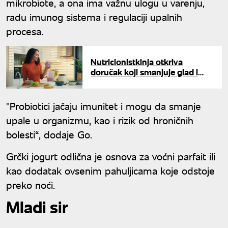
mikrobiote, a ona ima važnu ulogu u varenju,
radu imunog sistema i regulaciji upalnih
procesa.
Nutricionistkinja otkriva
doručak koji smanjuje glad i
sprečava grickanje
"Probiotici jačaju imunitet i mogu da smanje
upale u organizmu, kao i rizik od hroničnih
bolesti“, dodaje Go.
Grčki jogurt odlična je osnova za voćni parfait ili
kao dodatak ovsenim pahuljicama koje odstoje
preko noći.
Mladi sir