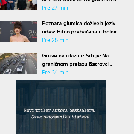
ukrajinskim predsednikom
Pre 27 min
Poznata glumica doživela jeziv
udes: Hitno prebačena u bolnicu
nakon direktnog sudara
Pre 28 min
Gužve na izlazu iz Srbije: Na
graničnom prelazu Batrovci
najduža zadržavanja, čeka se tri
Pre 34 min
sata