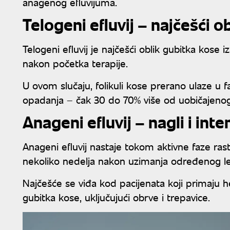
anagenog efluvijuma.
Telogeni efluvij – najčešći 
Telogeni efluvij je najčešći oblik gubitka kose
nakon početka terapije.
U ovom slučaju, folikuli kose prerano ulaze u 
opadanja – čak 30 do 70% više od uobičajenog
Anageni efluvij – nagli i int
Anageni efluvij nastaje tokom aktivne faze rast
nekoliko nedelja nakon uzimanja određenog le
Najčešće se viđa kod pacijenata koji primaju
gubitka kose, uključujući obrve i trepavice.