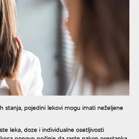
ih stanja, pojedini lekovi mogu imati neželjene
ste leka, doze i individualne osetljivosti
a kosa ponovo počinje da raste nakon prestanka