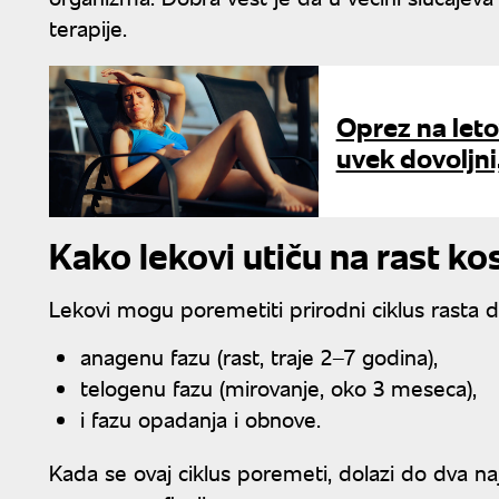
terapije.
Oprez na letov
uvek dovoljni
Kako lekovi utiču na rast ko
Lekovi mogu poremetiti prirodni ciklus rasta dl
anagenu fazu (rast, traje 2–7 godina),
telogenu fazu (mirovanje, oko 3 meseca),
i fazu opadanja i obnove.
Kada se ovaj ciklus poremeti, dolazi do dva na