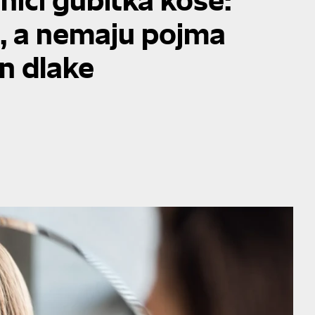
e, a nemaju pojma
n dlake