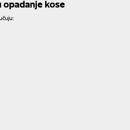
ju opadanje kose
učuju: