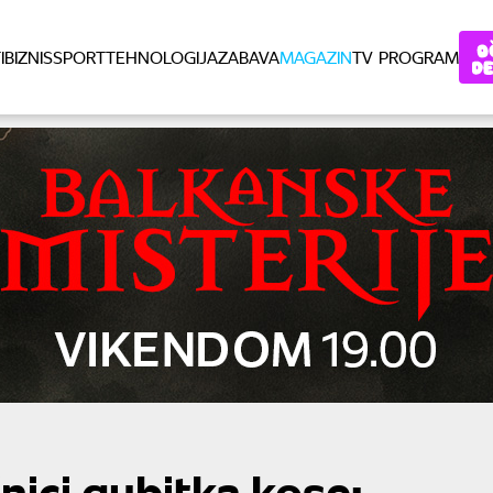
I
BIZNIS
SPORT
TEHNOLOGIJA
ZABAVA
MAGAZIN
TV PROGRAM
nici gubitka kose: