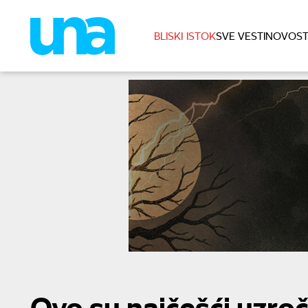
BLISKI ISTOK
SVE VESTI
NOVOST
Ovo su najčešći uzroč