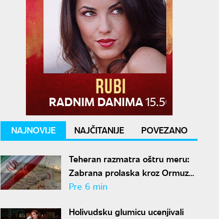
NAJNOVIJE
NAJČITANIJE
POVEZANO
Teheran razmatra oštru meru:
Zabrana prolaska kroz Ormuz
za "neprijateljske" brodove
Pre 6 min
Holivudsku glumicu ucenjivali