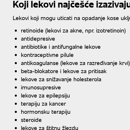
Koji lekovi najčešće izaziva
Lekovi koji mogu uticati na opadanje kose uklj
retinoide (lekovi za akne, npr. izotretinoin)
antidepresive
antibiotike i antifungalne lekove
kontraceptivne pilule
antikoagulanse (lekove za razređivanje krvi)
beta-blokatore i lekove za pritisak
lekove za snižavanje holesterola
imunosupresive
lekove za epilepsiju
terapiju za kancer
hormonsku terapiju
steroide
lekove za štitnu žlezdu