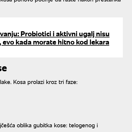
anju: Probiotici i aktivni ugalj nisu
, evo kada morate hitno kod lekara
se
ake. Kosa prolazi kroz tri faze:
jčešća oblika gubitka kose: telogenog i