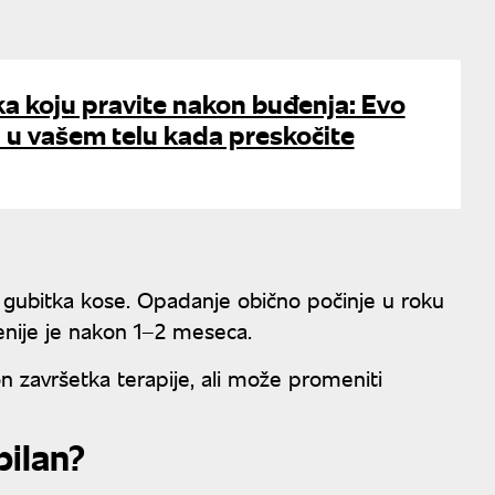
a koju pravite nakon buđenja: Evo
 u vašem telu kada preskočite
 gubitka kose. Opadanje obično počinje u roku
enije je nakon 1–2 meseca.
 završetka terapije, ali može promeniti
bilan?