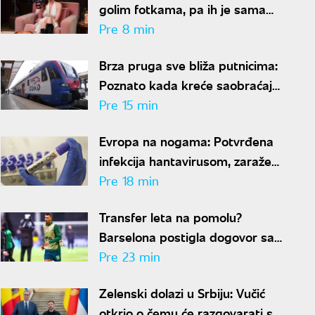
golim fotkama, pa ih je sama
objavila: Reagovao i FBI
Pre 8 min
Brza pruga sve bliža putnicima:
Poznato kada kreće saobraćaj
između Beograda i Budimpešte
Pre 15 min
Evropa na nogama: Potvrđena
infekcija hantavirusom, zaraženi
turista stavljen u izolaciju
Pre 18 min
Transfer leta na pomolu?
Barselona postigla dogovor sa
Rodrijem
Pre 23 min
Zelenski dolazi u Srbiju: Vučić
otkrio o čemu će razgovarati sa