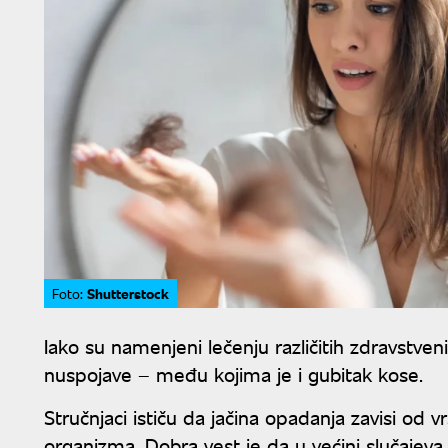
Shutterstock
Foto:
Iako su namenjeni lečenju različitih zdravstven
nuspojave – među kojima je i gubitak kose.
Stručnjaci ističu da jačina opadanja zavisi od vr
organizma. Dobra vest je da u većini slučajev