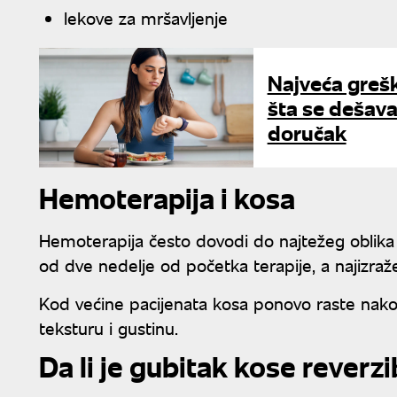
lekove za mršavljenje
Najveća grešk
šta se dešava
doručak
Hemoterapija i kosa
Hemoterapija često dovodi do najtežeg oblika
od dve nedelje od početka terapije, a najizraž
Kod većine pacijenata kosa ponovo raste nakon
teksturu i gustinu.
Da li je gubitak kose reverzi