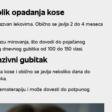
oblik opadanja kose
 izazvan lekovima. Obično se javlja 2 do 4 meseca
fazu mirovanja, što dovodi do pojačanog
 dnevnog gubitka od 100 do 150 vlasi.
enzivni gubitak
a kose i obično se javlja nekoliko dana do
ka.
 hemoterapiju i može dovesti do potpunog