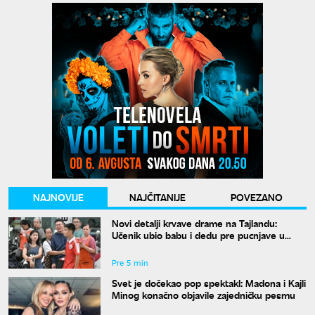
NAJNOVIJE
NAJČITANIJE
POVEZANO
Novi detalji krvave drame na Tajlandu:
Učenik ubio babu i dedu pre pucnjave u
školi, ukupno osmoro mrtvih
Pre 5 min
Svet je dočekao pop spektakl: Madona i Kajli
Minog konačno objavile zajedničku pesmu