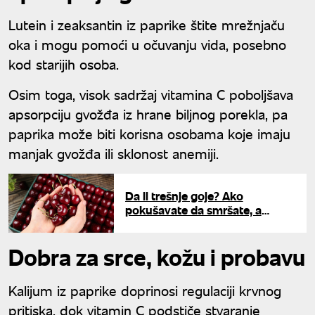
Lutein i zeaksantin iz paprike štite mrežnjaču
oka i mogu pomoći u očuvanju vida, posebno
kod starijih osoba.
Osim toga, visok sadržaj vitamina C poboljšava
apsorpciju gvožđa iz hrane biljnog porekla, pa
paprika može biti korisna osobama koje imaju
manjak gvožđa ili sklonost anemiji.
Da li trešnje goje? Ako
pokušavate da smršate, a
obožavate ih, ovo morate znati
Dobra za srce, kožu i probavu
Kalijum iz paprike doprinosi regulaciji krvnog
pritiska, dok vitamin C podstiče stvaranje