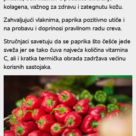
kolagena, važnog za zdravu i zategnutu kožu.
Zahvaljujući vlaknima, paprika pozitivno utiče i
na probavu i doprinosi pravilnom radu creva.
Stručnjaci savetuju da se paprika što češće jede
sveža jer se tako čuva najveća količina vitamina
C, ali i kratka termička obrada zadržava većinu
korisnih sastojaka.