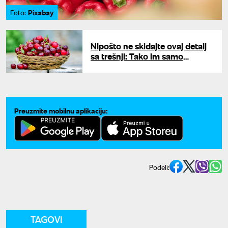
Pixabay
Foto:
Nipošto ne skidajte ovaj detalj
sa trešnji: Tako im samo
uništavate sok i svežinu
Preuzmite mobilnu aplikaciju:
Podeli:
TAGOVI