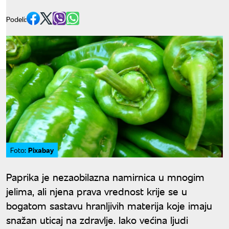
Podeli:
Pixabay
Foto:
Paprika je nezaobilazna namirnica u mnogim
jelima, ali njena prava vrednost krije se u
bogatom sastavu hranljivih materija koje imaju
snažan uticaj na zdravlje. Iako većina ljudi