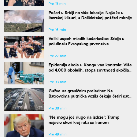
Pre 13 min
Požari u Srbiji na više lokacija: Najteže u
Ibarskoj klisuri, u Deliblatskoj peščari mirnije
Pre 16 min
Veliki uspeh mladih košarkašica: Srbija u
polufinalu Evropskog prvenstva
Pre 27 min
Epidemija ebole u Kongu van kontrole: Više
od 4.000 obolelih, stopa smrtnosti skočila
na skoro 44 odsto
Pre 33 min
Gužve na graničnim prelazima: Na
Batrovcima putnička vozila čekaju četiri sata
na izlaz
Pre 38 min
"Ne mogu još dugo da izdrže": Tramp
najavio skori kraj rata sa Iranom
Pre 49 min