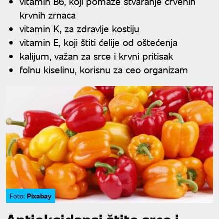
vitamin B6, koji pomaže stvaranje crvenih
krvnih zrnaca
vitamin K, za zdravlje kostiju
vitamin E, koji štiti ćelije od oštećenja
kalijum, važan za srce i krvni pritisak
folnu kiselinu, korisnu za ceo organizam
Pixabay
Foto: