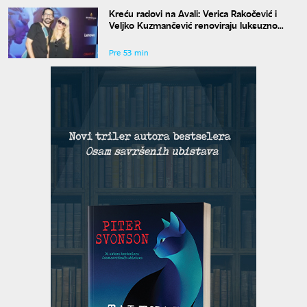
Kreću radovi na Avali: Verica Rakočević i
Veljko Kuzmančević renoviraju luksuzno
imanje, a evo šta uskoro stiže u dvorište
Pre 53 min