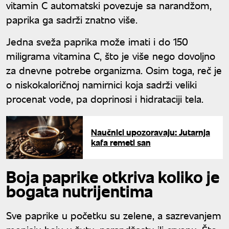
vitamin C automatski povezuje sa narandžom,
paprika ga sadrži znatno više.
Jedna sveža paprika može imati i do 150
miligrama vitamina C, što je više nego dovoljno
za dnevne potrebe organizma. Osim toga, reč je
o niskokaloričnoj namirnici koja sadrži veliki
procenat vode, pa doprinosi i hidrataciji tela.
Naučnici upozoravaju: Jutarnja
kafa remeti san
Boja paprike otkriva koliko je
bogata nutrijentima
Sve paprike u početku su zelene, a sazrevanjem