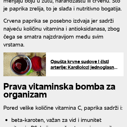
menjaju boju u žutu, narandžastu ili crvenu. Što
je paprika zrelija, to je slađa i nutritivno bogatija.
Crvena paprika se posebno izdvaja jer sadrži
najveću količinu vitamina i antioksidanasa, zbog
čega se smatra najzdravijom među svim
vrstama.
Opušta krvne sudove i čisti
arterije: Kardiolozi jednoglasno
izabrali napitak koji uništava
hipertenziju
Prava vitaminska bomba za
organizam
Pored velike količine vitamina C, paprika sadrži i:
beta-karoten, važan za vid i imunitet