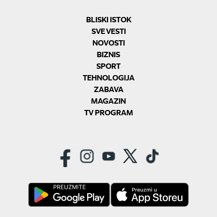
BLISKI ISTOK
SVE VESTI
NOVOSTI
BIZNIS
SPORT
TEHNOLOGIJA
ZABAVA
MAGAZIN
TV PROGRAM