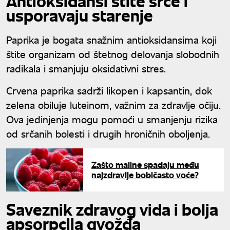
Antioksidansi štite srce i
usporavaju starenje
Paprika je bogata snažnim antioksidansima koji
štite organizam od štetnog delovanja slobodnih
radikala i smanjuju oksidativni stres.
Crvena paprika sadrži likopen i kapsantin, dok
zelena obiluje luteinom, važnim za zdravlje očiju.
Ova jedinjenja mogu pomoći u smanjenju rizika
od srčanih bolesti i drugih hroničnih oboljenja.
Zašto maline spadaju među
najzdravije bobičasto voće?
Saveznik zdravog vida i bolja
apsorpcija gvožđa