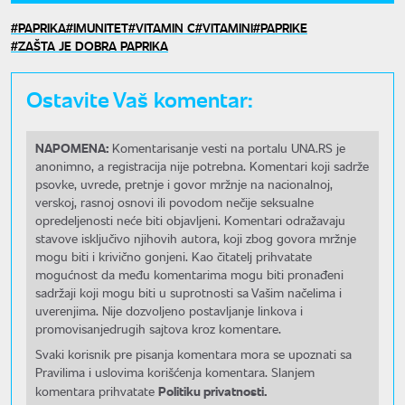
PAPRIKA
IMUNITET
VITAMIN C
VITAMINI
PAPRIKE
ZAŠTA JE DOBRA PAPRIKA
Ostavite Vaš komentar:
NAPOMENA:
Komentarisanje vesti na portalu UNA.RS je
anonimno, a registracija nije potrebna. Komentari koji sadrže
psovke, uvrede, pretnje i govor mržnje na nacionalnoj,
verskoj, rasnoj osnovi ili povodom nečije seksualne
opredeljenosti neće biti objavljeni. Komentari odražavaju
stavove isključivo njihovih autora, koji zbog govora mržnje
mogu biti i krivično gonjeni. Kao čitatelj prihvatate
mogućnost da među komentarima mogu biti pronađeni
sadržaji koji mogu biti u suprotnosti sa Vašim načelima i
uverenjima. Nije dozvoljeno postavljanje linkova i
promovisanjedrugih sajtova kroz komentare.
Svaki korisnik pre pisanja komentara mora se upoznati sa
Pravilima i uslovima korišćenja komentara. Slanjem
Politiku privatnosti.
komentara prihvatate