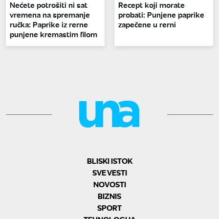
Nećete potrošiti ni sat
Recept koji morate
vremena na spremanje
probati: Punjene paprike
ručka: Paprike iz rerne
zapečene u rerni
punjene kremastim filom
BLISKI ISTOK
SVE VESTI
NOVOSTI
BIZNIS
SPORT