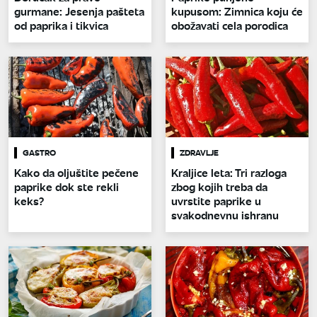
gurmane: Jesenja pašteta
kupusom: Zimnica koju će
od paprika i tikvica
obožavati cela porodica
GASTRO
ZDRAVLJE
Kako da oljuštite pečene
Kraljice leta: Tri razloga
paprike dok ste rekli
zbog kojih treba da
keks?
uvrstite paprike u
svakodnevnu ishranu