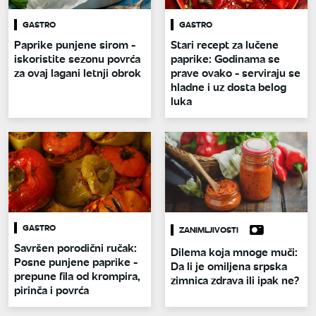
GASTRO
GASTRO
Paprike punjene sirom -
Stari recept za lučene
iskoristite sezonu povrća
paprike: Godinama se
za ovaj lagani letnji obrok
prave ovako - serviraju se
hladne i uz dosta belog
luka
GASTRO
ZANIMLJIVOSTI
Savršen porodični ručak:
Dilema koja mnoge muči:
Posne punjene paprike -
Da li je omiljena srpska
prepune fila od krompira,
zimnica zdrava ili ipak ne?
pirinča i povrća