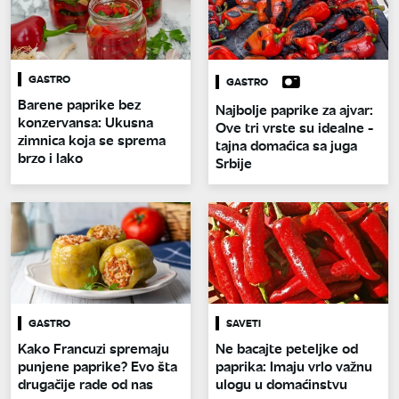
GASTRO
GASTRO
Barene paprike bez
Najbolje paprike za ajvar:
konzervansa: Ukusna
Ove tri vrste su idealne -
zimnica koja se sprema
tajna domaćica sa juga
brzo i lako
Srbije
GASTRO
SAVETI
Kako Francuzi spremaju
Ne bacajte peteljke od
punjene paprike? Evo šta
paprika: Imaju vrlo važnu
drugačije rade od nas
ulogu u domaćinstvu