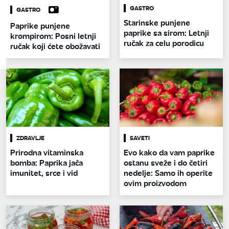
GASTRO
GASTRO
Starinske punjene
Paprike punjene
paprike sa sirom: Letnji
krompirom: Posni letnji
ručak za celu porodicu
ručak koji ćete obožavati
ZDRAVLJE
SAVETI
Prirodna vitaminska
Evo kako da vam paprike
bomba: Paprika jača
ostanu sveže i do četiri
imunitet, srce i vid
nedelje: Samo ih operite
ovim proizvodom