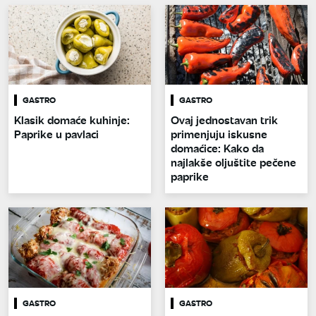
GASTRO
GASTRO
Klasik domaće kuhinje:
Ovaj jednostavan trik
Paprike u pavlaci
primenjuju iskusne
domaćice: Kako da
najlakše oljuštite pečene
paprike
GASTRO
GASTRO