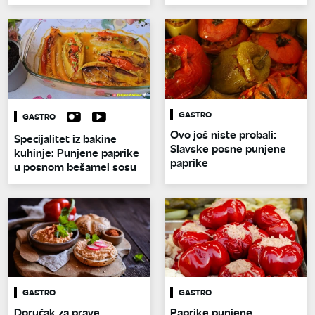
GASTRO
GASTRO
Ovo još niste probali:
Specijalitet iz bakine
Slavske posne punjene
kuhinje: Punjene paprike
paprike
u posnom bešamel sosu
GASTRO
GASTRO
Doručak za prave
Paprike punjene