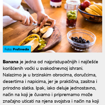
Profimedia
Foto:
Banana
je jedna od najpristupačnijih i najčešće
korišćenih voćki u svakodnevnoj ishrani.
Nalazimo je u brzinskim obrocima, doručcima,
desertima i napicima, jer je praktična, zasitna i
prirodno slatka. Ipak, iako deluje jednostavno,
način na koji je čuvamo i pripremamo može
značajno uticati na njena svojstva i način na koji