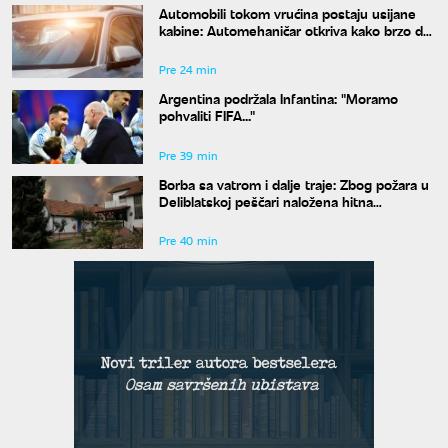
Automobili tokom vrućina postaju usijane
kabine: Automehaničar otkriva kako brzo da
rashladite vozilo
Pre 24 min
Argentina podržala Infantina: "Moramo
pohvaliti FIFA..."
Pre 39 min
Borba sa vatrom i dalje traje: Zbog požara u
Deliblatskoj peščari naložena hitna
evakuacija
Pre 40 min