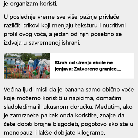
je organizam koristi.
U poslednje vreme sve više pažnje privlače
različiti trikovi koji menjaju teksturu i nutritivni
profil ovog voća, a jedan od njih posebno se
izdvaja u savremenoj ishrani.
Strah od širenja ebole ne
jenjava: Zatvorene granice,
uvodi se obavezan karantin
Većina ljudi misli da je banana samo obično voće
koje možemo koristiti u napicima, domaćim
sladoledima ili ukusnom doručku. Međutim, ako
je zamrznete pa tek onda koristite, znajte da
ćete dobiti brojne blagodeti, pogotovo ako ste u
menopauzi i lakše dobijate kilograme.