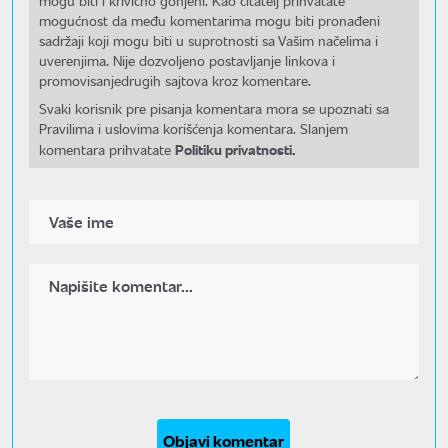
mogu biti i krivično gonjeni. Kao čitatelj prihvatate
mogućnost da među komentarima mogu biti pronađeni
sadržaji koji mogu biti u suprotnosti sa Vašim načelima i
uverenjima. Nije dozvoljeno postavljanje linkova i
promovisanjedrugih sajtova kroz komentare.
Svaki korisnik pre pisanja komentara mora se upoznati sa
Pravilima i uslovima korišćenja komentara. Slanjem
Politiku privatnosti.
komentara prihvatate
Objavi komentar