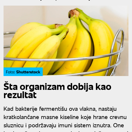
Shutterstock
Foto:
Šta organizam dobija kao
rezultat
Kad bakterije fermentišu ova vlakna, nastaju
kratkolančane masne kiseline koje hrane crevnu
sluznicu i podržavaju imuni sistem iznutra. One