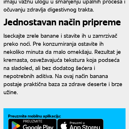
imaju važnu ulogu u smanjenju upalnih procesa i
očuvanju zdravlja digestivnog trakta.
Jednostavan način pripreme
Iseckajte zrele banane i stavite ih u zamrzivač
preko noći. Pre konzumiranja ostavite ih
nekoliko minuta da malo omekšaju. Rezultat je
kremasta, osvežavajuća tekstura koja podseća
na sladoled, ali bez dodatog šećera i
nepotrebnih aditiva. Na ovaj način banana
postaje praktična baza za zdrave deserte i brze
užine.
Preuzmite mobilnu aplikaciju: