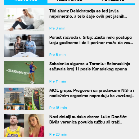
Tihi alarm: Dehidratacija se leti javlja
neprimetno, a telo šalje ovih pet jasnih
znakova pre nego što osetite žeđ
Pre 3 min
Porast razvoda u Srbiji: Zašto neki postupci
traju godinama i da li partner može da vas
"zadrži" u braku?
Pre 8 min
Sabalenka sigurna u Torontu: Beloruskinja
sačuvala broj 1 i posle Kanadskog opena
Pre 11 min
MOL grupa: Pregovori sa prodavcem NIS-a i
nadležnim organima napreduju ka završnoj
fazi
Pre 18 min
Novi detalji sudske drame Luke Dončića:
Bivša verenica povukla tužbu ali traži
bogatstvo na sudu u Sloveniji
Pre 23 min