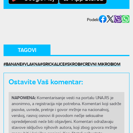
Podeli:
TAGOVI
BANANE
VLAKNA
GRICKALICE
SKROB
CREVNI MIKROBIOM
Ostavite Vaš komentar:
NAPOMENA:
Komentarisanje vesti na portalu UNA.RS je
anonimno, a registracija nije potrebna. Komentari koji sadrže
psovke, uvrede, pretnje i govor mržnje na nacionalnoj,
verskoj, rasnoj osnovi ili povodom nečije seksualne
opredeljenosti neće biti objavljeni. Komentari odražavaju
stavove isključivo njihovih autora, koji zbog govora mržnje