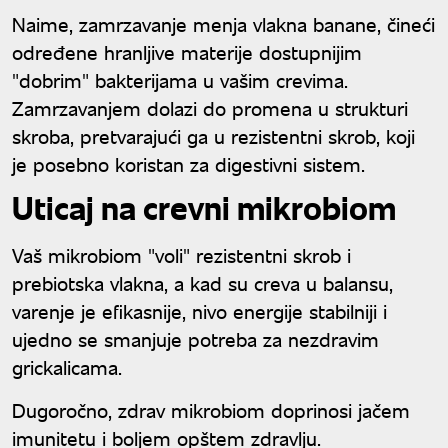
Naime, zamrzavanje menja vlakna banane, čineći
određene hranljive materije dostupnijim
"dobrim" bakterijama u vašim crevima.
Zamrzavanjem dolazi do promena u strukturi
skroba, pretvarajući ga u rezistentni skrob, koji
je posebno koristan za digestivni sistem.
Uticaj na crevni mikrobiom
Vaš mikrobiom "voli" rezistentni skrob i
prebiotska vlakna, a kad su creva u balansu,
varenje je efikasnije, nivo energije stabilniji i
ujedno se smanjuje potreba za nezdravim
grickalicama.
Dugoročno, zdrav mikrobiom doprinosi jačem
imunitetu i boljem opštem zdravlju.