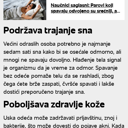
Naučnici saglasni: Parovi koji
spavaju odvojeno su srećniji, a
zajednički odlazak u krevet krije
zamku
Podržava trajanje sna
Većini odraslih osoba potrebno je najmanje
sedam sati sna kako bi se osećale odmorno, ali
mnogi ne spavaju dovoljno. Hlađenje tela signal
je organizmu da je vreme za odmor. Spavanje
bez odeće pomaže telu da se rashladi, zbog
čega ćete brže zaspati, čvršće spavati i lakše
dostići preporučeno trajanje sna.
Poboljšava zdravlje kože
Uska odeća može zadržavati prljavštinu, znoj i
bakterije, što može dovesti do pojave akni. Kada