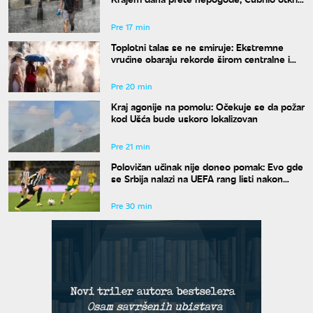
kada se završava toplotni talas
Pre 17 min
Toplotni talas se ne smiruje: Ekstremne
vrućine obaraju rekorde širom centralne i
istočne Evrope
Pre 20 min
Kraj agonije na pomolu: Očekuje se da požar
kod Ušća bude uskoro lokalizovan
Pre 21 min
Polovičan učinak nije doneo pomak: Evo gde
se Srbija nalazi na UEFA rang listi nakon
mečeva Zvezde i Partizana u Evropi
Pre 30 min