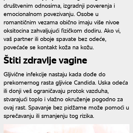
društvenim odnosima, izgradnji poverenja i
emocionalnom povezivanju. Osobe u
romantičnim vezama obično imaju više nivoe
oksitocina zahvaljujući fizičkom dodiru. Ako vi,
vaš partner ili oboje spavate bez odeće,
povećaće se kontakt koža na kožu.
Štiti zdravlje vagine
Gljivične infekcije nastaju kada dođe do
prekomernog rasta gljivice Candida. Uska odeća
ili donji veš ograničavaju protok vazduha,
stvarajući toplo i vlažno okruženje pogodno za
ovaj rast. Spavanje bez pidžame može pomoći u
sprečavanju ili smanjenju tog rizika.