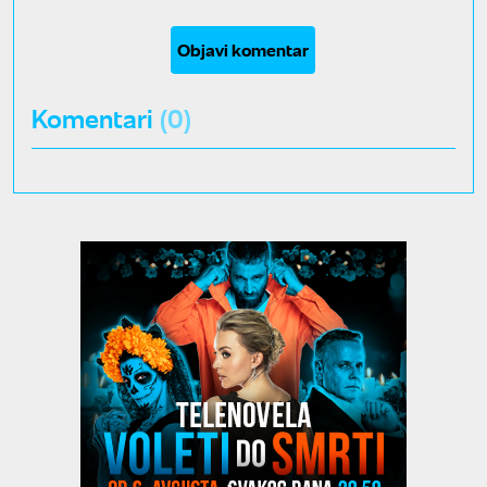
Objavi komentar
Komentari
(0)