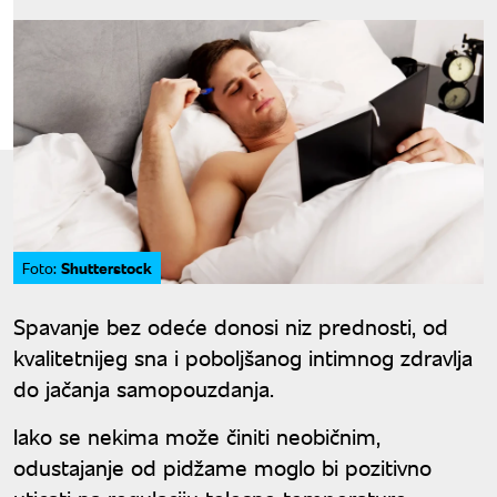
Shutterstock
Foto:
Spavanje bez odeće donosi niz prednosti, od
kvalitetnijeg sna i poboljšanog intimnog zdravlja
do jačanja samopouzdanja.
Iako se nekima može činiti neobičnim,
odustajanje od pidžame moglo bi pozitivno