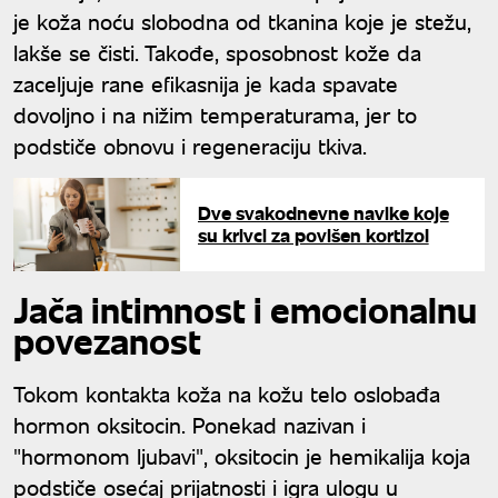
je koža noću slobodna od tkanina koje je stežu,
lakše se čisti. Takođe, sposobnost kože da
zaceljuje rane efikasnija je kada spavate
dovoljno i na nižim temperaturama, jer to
podstiče obnovu i regeneraciju tkiva.
Dve svakodnevne navike koje
su krivci za povišen kortizol
Jača intimnost i emocionalnu
povezanost
Tokom kontakta koža na kožu telo oslobađa
hormon oksitocin. Ponekad nazivan i
"hormonom ljubavi", oksitocin je hemikalija koja
podstiče osećaj prijatnosti i igra ulogu u