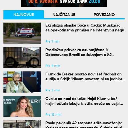
NAJNOVIJE
NAJČITANIJE
POVEZANO
Eksplozija plinske boce u Čačku: Muškarac
sa opekotinama primljen na intenzivnu negu
Pre 1 min
Predložen pritvor za osumnjičene iz
Dobanovaca: Branili se ćutanjem o 85
kilograma narkotika
Pre 4 min
Frank de Bleker postao novi šef fudbalskih
sudija u Srbiji: "Nisam povezan ni sa jednim
klubom"
Pre 5 min
Ovako se nosi dekolte: Hajdi Klum u bež
haljini očitala lekciju iz stila, mreže se usijale
od komentara
Pre 12 min
Posle paklenih 42 stepena stiže osveženje:
Krajem dana prete nepogode, Čubrilo otkrio