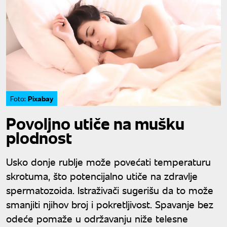
Pixabay
Foto:
Povoljno utiče na mušku
plodnost
Usko donje rublje može povećati temperaturu
skrotuma, što potencijalno utiče na zdravlje
spermatozoida. Istraživači sugerišu da to može
smanjiti njihov broj i pokretljivost. Spavanje bez
odeće pomaže u održavanju niže telesne