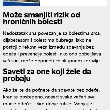
Može smanjiti rizik od
hroničnih bolesti
Nedostatak sna povezan je sa bolestima srca,
dijabetesom i bolestima bubrega. Iako ne
postoji direktna veza između spavanja bez
odeće i prevencije bolesti, ako ono poboljšava
vaš san, može doprineti celokupnom zdravlju.
Saveti za one koji žele da
probaju
Ako želite da počnete da spavate bez odeće,
krenite postepeno, noseći svake večeri sve
manje odeće ili šire donje rublje. Menjajte