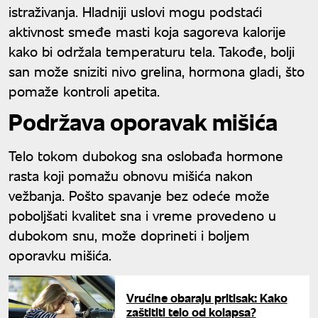
istraživanja. Hladniji uslovi mogu podstaći
aktivnost smeđe masti koja sagoreva kalorije
kako bi održala temperaturu tela. Takođe, bolji
san može sniziti nivo grelina, hormona gladi, što
pomaže kontroli apetita.
Podržava oporavak mišića
Telo tokom dubokog sna oslobađa hormone
rasta koji pomažu obnovu mišića nakon
vežbanja. Pošto spavanje bez odeće može
poboljšati kvalitet sna i vreme provedeno u
dubokom snu, može doprineti i boljem
oporavku mišića.
Vrućine obaraju pritisak: Kako
zaštititi telo od kolapsa?