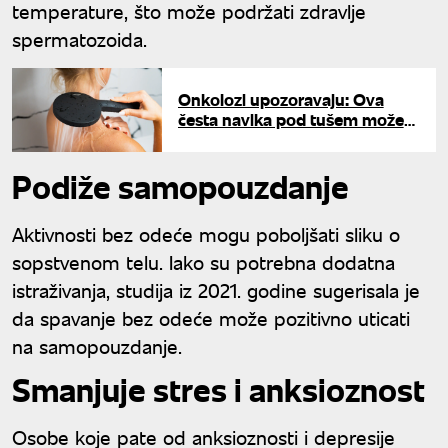
temperature, što može podržati zdravlje
spermatozoida.
Onkolozi upozoravaju: Ova
česta navika pod tušem može
povećati rizik od raka
Podiže samopouzdanje
Aktivnosti bez odeće mogu poboljšati sliku o
sopstvenom telu. Iako su potrebna dodatna
istraživanja, studija iz 2021. godine sugerisala je
da spavanje bez odeće može pozitivno uticati
na samopouzdanje.
Smanjuje stres i anksioznost
Osobe koje pate od anksioznosti i depresije