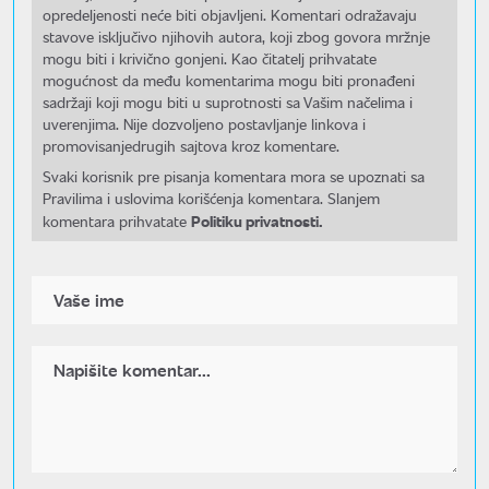
opredeljenosti neće biti objavljeni. Komentari odražavaju
stavove isključivo njihovih autora, koji zbog govora mržnje
mogu biti i krivično gonjeni. Kao čitatelj prihvatate
mogućnost da među komentarima mogu biti pronađeni
sadržaji koji mogu biti u suprotnosti sa Vašim načelima i
uverenjima. Nije dozvoljeno postavljanje linkova i
promovisanjedrugih sajtova kroz komentare.
Svaki korisnik pre pisanja komentara mora se upoznati sa
Pravilima i uslovima korišćenja komentara. Slanjem
Politiku privatnosti.
komentara prihvatate