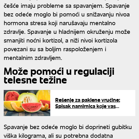
češće imaju probleme sa spavanjem. Spavanje
bez odeće moglo bi pomoći u snižavanju nivoa
hormona stresa koji narušavaju mentalno
zdravlje. Spavanje u hladnijem okruženju može
smanjiti noćni kortizol, a niži nivoi kortizola
povezani su sa boljim raspoloženjem i
mentalnim zdravljem.
Može pomoći u regulaciji
telesne težine
Rešenje za paklene vrućine:
Spisak namirnica koje vas
hlade, ali i one koje nikako ne
smete jesti leti
Spavanje bez odeće moglo bi doprineti gubitku
viška kilograma, ali su potrebna dodatna