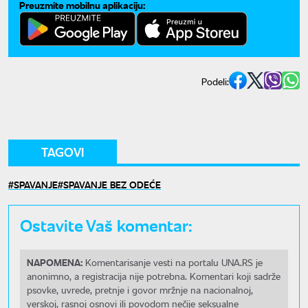
Preuzmite mobilnu aplikaciju:
Podeli:
TAGOVI
SPAVANJE
SPAVANJE BEZ ODEĆE
Ostavite Vaš komentar:
NAPOMENA:
Komentarisanje vesti na portalu UNA.RS je
anonimno, a registracija nije potrebna. Komentari koji sadrže
psovke, uvrede, pretnje i govor mržnje na nacionalnoj,
verskoj, rasnoj osnovi ili povodom nečije seksualne