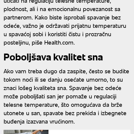
uticati na regulaciju telesne temperature,
plodnost, ali i na emocionalnu povezanost sa
partnerom. Kako biste isprobali spavanje bez
odeće, važno je održavati prijatnu temperaturu
u spavaćoj sobi i koristiti čistu i prozračnu
posteljinu, piše Health.com.
Poboljšava kvalitet sna
Ako vam treba dugo da zaspite, često se budite
tokom noći ili se danju osećate umorno, to su
znaci lošeg kvaliteta sna. Spavanje bez odeće
može poboljšati san jer pomaže u regulaciji
telesne temperature, što omogućava da brže
utonete u san, spavate bez prekida i izbegnete
buđenja izazvana vrućinom.