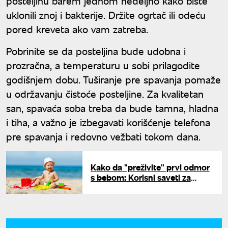
posteljinu barem jednom nedeljno kako biste
uklonili znoj i bakterije. Držite ogrtač ili odeću
pored kreveta ako vam zatreba.
Pobrinite se da posteljina bude udobna i
prozračna, a temperaturu u sobi prilagodite
godišnjem dobu. Tuširanje pre spavanja pomaže
u održavanju čistoće posteljine. Za kvalitetan
san, spavaća soba treba da bude tamna, hladna
i tiha, a važno je izbegavati korišćenje telefona
pre spavanja i redovno vežbati tokom dana.
Kako da "preživite" prvi odmor
s bebom: Korisni saveti za
novopečene roditelje