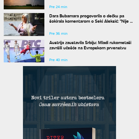
Pre 24 min
Dara Bubamara progovorila o dečku pa
šokirala komentarom o Seki Aleksić: "Nije mi
iznenađenje"
Pre 36 min
Austrija zaustavila Srbiju: Mladi rukometaši
završili učešće na Evropskom prvenstvu
Pre 40 min