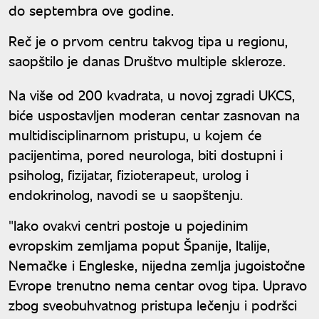
do septembra ove godine.
Reč je o prvom centru takvog tipa u regionu,
saopštilo je danas Društvo multiple skleroze.
Na više od 200 kvadrata, u novoj zgradi UKCS,
biće uspostavljen moderan centar zasnovan na
multidisciplinarnom pristupu, u kojem će
pacijentima, pored neurologa, biti dostupni i
psiholog, fizijatar, fizioterapeut, urolog i
endokrinolog, navodi se u saopštenju.
"Iako ovakvi centri postoje u pojedinim
evropskim zemljama poput Španije, Italije,
Nemačke i Engleske, nijedna zemlja jugoistočne
Evrope trenutno nema centar ovog tipa. Upravo
zbog sveobuhvatnog pristupa lečenju i podršci