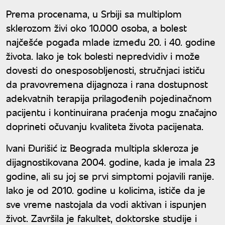
Prema procenama, u Srbiji sa multiplom
sklerozom živi oko 10.000 osoba, a bolest
najčešće pogađa mlade između 20. i 40. godine
života. Iako je tok bolesti nepredvidiv i može
dovesti do onesposobljenosti, stručnjaci ističu
da pravovremena dijagnoza i rana dostupnost
adekvatnih terapija prilagođenih pojedinačnom
pacijentu i kontinuirana praćenja mogu značajno
doprineti očuvanju kvaliteta života pacijenata.
Ivani Đurišić iz Beograda multipla skleroza je
dijagnostikovana 2004. godine, kada je imala 23
godine, ali su joj se prvi simptomi pojavili ranije.
Iako je od 2010. godine u kolicima, ističe da je
sve vreme nastojala da vodi aktivan i ispunjen
život. Završila je fakultet, doktorske studije i