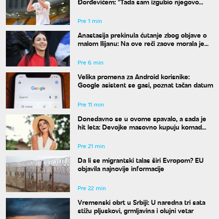
Đorđevićem: "Tada sam izgubio njegovo
poverenje zauvek"
Pre 1 min
Anastasija prekinula ćutanje zbog objave o
malom Ilijanu: Na ove reči zaove morala je
da odgovori
Pre 6 min
Velika promena za Android korisnike:
Google asistent se gasi, poznat tačan datum
Pre 11 min
Donedavno se u ovome spavalo, a sada je
hit leta: Devojke masovno kupuju komad
koji su nekada krile ispod odeće
Pre 21 min
Da li se migrantski talas širi Evropom? EU
objavila najnovije informacije
Pre 22 min
Vremenski obrt u Srbiji: U naredna tri sata
stižu pljuskovi, grmljavina i olujni vetar