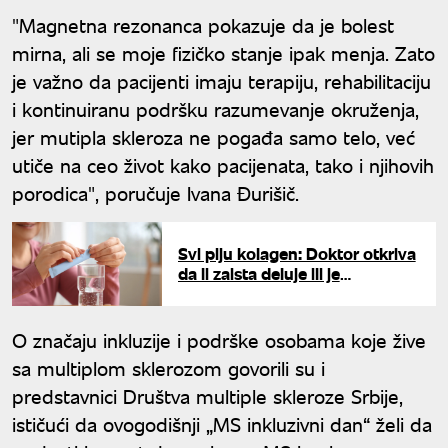
"Magnetna rezonanca pokazuje da je bolest
mirna, ali se moje fizičko stanje ipak menja. Zato
je važno da pacijenti imaju terapiju, rehabilitaciju
i kontinuiranu podršku razumevanje okruženja,
jer mutipla skleroza ne pogađa samo telo, već
utiče na ceo život kako pacijenata, tako i njihovih
porodica", poručuje Ivana Đurišič.
Svi piju kolagen: Doktor otkriva
da li zaista deluje ili je
marketinški trik
O značaju inkluzije i podrške osobama koje žive
sa multiplom sklerozom govorili su i
predstavnici Društva multiple skleroze Srbije,
ističući da ovogodišnji „MS inkluzivni dan“ želi da