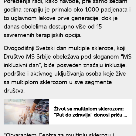
Poređenja radi, kako navode, pre samo sedam
godina terapiju je primalo oko 1.000 pacijenata i
to uglavnom lekove prve generacije, dok je
danas obolelima dostupno više od 15
savremenih terapijskih opcija.
Ovogodišnji Svetski dan multiple skleroze, koji
Društvo MS Srbije obeležava pod sloganom “MS
inkluzivni dan“, biće posvećen značaju inkluzije,
podrške i aktivnog uključivanja osoba koje žive
sa multiplom sklerozom u sve segmente
društva.
Život sa multiplom sklerozom:
"Put do zdravlja" donosi priču o
ljudima koji ne gube nadu
"Otvaranjem Centra za multiplu sklerozu i