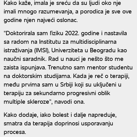
Kako kaže, imala je sreću da su ljudi oko nje
imali mnogo razumevanja, a porodica je sve ove
godine njen najveći oslonac.
"Doktorirala sam fiziku 2022. godine i nastavila
sa radom na Institutu za multidisciplinarna
istraživanja (IMSI), Univerziteta u Beogradu kao
naučni saradnik. Rad u nauci je nešto što me
zaista ispunjava. Trenutno sam mentor studentu
na doktorskim studijama. Kada je reč o terapiji,
među prvima sam u Srbiji koji su uključeni u
terapiju za sekundarno progresivni oblik
multiple skleroze", navodi ona.
Kako dodaje, iako bolest i dalje napreduje,
smatra da terapija doprinosi usporavanju
procesa.