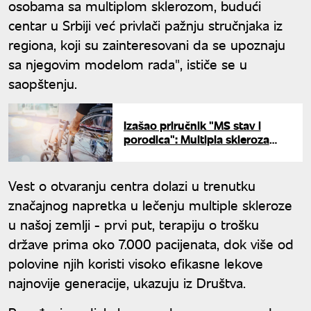
osobama sa multiplom sklerozom, budući
centar u Srbiji već privlači pažnju stručnjaka iz
regiona, koji su zainteresovani da se upoznaju
sa njegovim modelom rada", ističe se u
saopštenju.
Izašao priručnik "MS stav i
porodica": Multipla skleroza
menja život - sa kojim se
izazovima susreću oboleli?
Vest o otvaranju centra dolazi u trenutku
značajnog napretka u lečenju multiple skleroze
u našoj zemlji - prvi put, terapiju o trošku
države prima oko 7.000 pacijenata, dok više od
polovine njih koristi visoko efikasne lekove
najnovije generacije, ukazuju iz Društva.