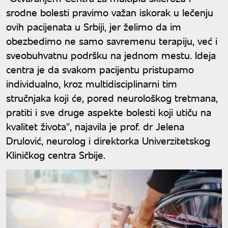
srodne bolesti pravimo važan iskorak u lečenju
ovih pacijenata u Srbiji, jer želimo da im
obezbedimo ne samo savremenu terapiju, već i
sveobuhvatnu podršku na jednom mestu. Ideja
centra je da svakom pacijentu pristupamo
individualno, kroz multidisciplinarni tim
stručnjaka koji će, pored neurološkog tretmana,
pratiti i sve druge aspekte bolesti koji utiču na
kvalitet života", najavila je prof. dr Jelena
Drulović, neurolog i direktorka Univerzitetskog
Kliničkog centra Srbije.