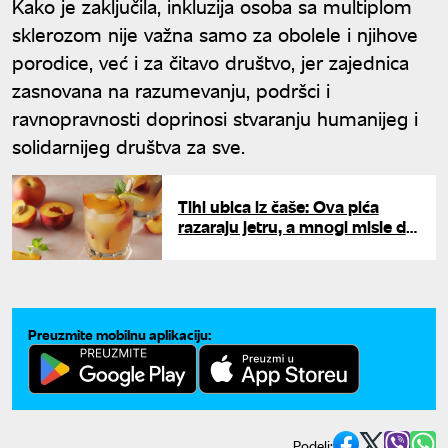
Kako je zaključila, inkluzija osoba sa multiplom
sklerozom nije važna samo za obolele i njihove
porodice, već i za čitavo društvo, jer zajednica
zasnovana na razumevanju, podršci i
ravnopravnosti doprinosi stvaranju humanijeg i
solidarnijeg društva za sve.
Tihi ubica iz čaše: Ova pića
razaraju jetru, a mnogi misle da
su bezopasna
Preuzmite mobilnu aplikaciju:
Podeli: