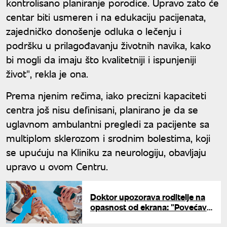
kontrolisano planiranje porodice. Upravo zato će
centar biti usmeren i na edukaciju pacijenata,
zajedničko donošenje odluka o lečenju i
podršku u prilagođavanju životnih navika, kako
bi mogli da imaju što kvalitetniji i ispunjeniji
život", rekla je ona.
Prema njenim rečima, iako precizni kapaciteti
centra još nisu definisani, planirano je da se
uglavnom ambulantni pregledi za pacijente sa
multiplom sklerozom i srodnim bolestima, koji
se upućuju na Kliniku za neurologiju, obavljaju
upravo u ovom Centru.
Doktor upozorava roditelje na
opasnost od ekrana: "Povećava
vršnjačko nasilje"