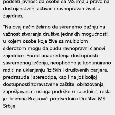
podseti javnost da osobe sa MS imaju pravo na
dostojanstven, aktivan i ravnopravan život u
zajednici.
"Na ovaj način želimo da skrenemo pažnju na
važnost stvaranja društva jednakih mogućnosti,
u kojem osobe koje žive sa multiplom
sklerozom mogu da budu ravnopravni članovi
zajednice. Pored unapređenja dostupnosti
savremenog lečenja, neophodno je kontinuirano
raditi na uklanjanju fizičkih i društvenih barijera,
predrasuda i stereotipa, kao i na još boljoj
dostupnosti zdravstvene zaštite, obrazovanja,
zapošljavanja i usluga podrške u zajednici", rekla
je Jasmina Brajković, predsednica Društva MS
Srbije.