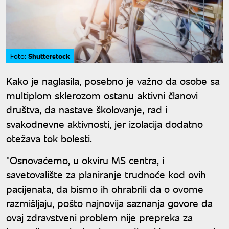
Shutterstock
Foto:
Kako je naglasila, posebno je važno da osobe sa
multiplom sklerozom ostanu aktivni članovi
društva, da nastave školovanje, rad i
svakodnevne aktivnosti, jer izolacija dodatno
otežava tok bolesti.
"Osnovaćemo, u okviru MS centra, i
savetovalište za planiranje trudnoće kod ovih
pacijenata, da bismo ih ohrabrili da o ovome
razmišljaju, pošto najnovija saznanja govore da
ovaj zdravstveni problem nije prepreka za