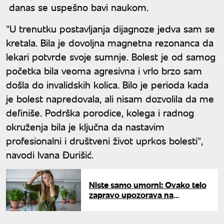
danas se uspešno bavi naukom.
"U trenutku postavljanja dijagnoze jedva sam se
kretala. Bila je dovoljna magnetna rezonanca da
lekari potvrde svoje sumnje. Bolest je od samog
početka bila veoma agresivna i vrlo brzo sam
došla do invalidskih kolica. Bilo je perioda kada
je bolest napredovala, ali nisam dozvolila da me
definiše. Podrška porodice, kolega i radnog
okruženja bila je ključna da nastavim
profesionalni i društveni život uprkos bolesti",
navodi Ivana Đurišić.
Niste samo umorni: Ovako telo
zapravo upozorava na
dehidrataciju