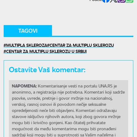
TAGOVI
MULTIPLA SKLEROZA
CENTAR ZA MULTIPLU SKLEROZU
CENTAR ZA MULTIPLU SKLEROZU U SRBIJI
Ostavite Vaš komentar:
NAPOMENA:
Komentarisanje vesti na portalu UNA.RS je
anonimno, a registracija nije potrebna. Komentari koji sadrže
psovke, uvrede, pretnje i govor mržnje na nacionalnoj,
verskoj, rasnoj osnovi ili povodom nečije seksualne
opredeljenosti neće biti objavljeni. Komentari odražavaju
stavove isključivo njihovih autora, koji zbog govora mržnje
mogu biti i krivično gonjeni. Kao čitatelj prihvatate
mogućnost da među komentarima mogu biti pronađeni
sadržaji koji mogu biti u suprotnosti sa Vašim načelima i