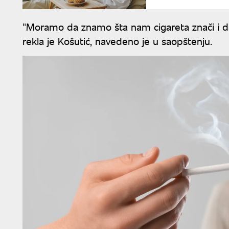
"Moramo da znamo šta nam cigareta znači i 
rekla je Košutić, navedeno je u saopštenju.