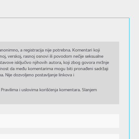
nonimno, a registracija nije potrebna. Komentari koji
noj, verskoj, rasnoj osnovi ili povodom nečije seksualne
stavove isključivo njihovih autora, koji zbog govora mržnje
gućnost da među komentarima mogu biti pronađeni sadržaji
a. Nije dozvoljeno postavljanje linkova i
 Pravilima i uslovima korišćenja komentara. Slanjem