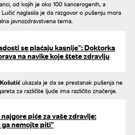
nci, od kojih je oko 100 kancerogenih, a
ć Lučić naglasila je da razgovor o pušenju mora
talna javnozdravstvena tema.
adosti se plaćaju kasnije": Doktorka
ava na navike koje štete zdravlju
 Košutić
ukazala je da se prestanak pušenja ne
eta za različite ljude ima različito značenje.
 najgore piće za vaše zdravlje:
ga nemojte piti"