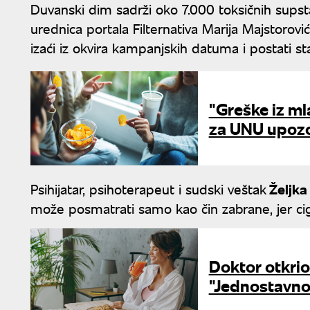
Duvanski dim sadrži oko 7.000 toksičnih supsta
urednica portala Filternativa Marija Majstorovi
izaći iz okvira kampanjskih datuma i postati s
"Greške iz ml
za UNU upozor
Psihijatar, psihoterapeut i sudski veštak
Željka
može posmatrati samo kao čin zabrane, jer cigar
Doktor otkrio
"Jednostavno 