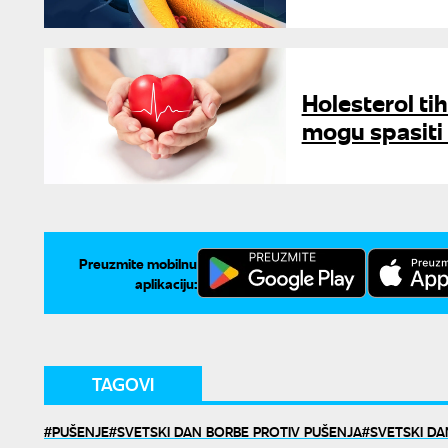
Holesterol ti
mogu spasiti 
Preuzmite mobilnu
aplikaciju:
TAGOVI
PUŠENJE
SVETSKI DAN BORBE PROTIV PUŠENJA
SVETSKI D