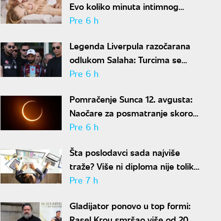
Evo koliko minuta intimnog
odnosa je ženi potrebno da bi
Pre 6 h
bila potpuno zadovoljna
Legenda Liverpula razočarana
odlukom Salaha: Turcima se
neće dopasti ove reči
Pre 6 h
Pomračenje Sunca 12. avgusta:
Naočare za posmatranje skoro
rasprodate
Pre 6 h
Šta poslodavci sada najviše
traže? Više ni diploma nije toliko
važna
Pre 7 h
Gladijator ponovo u top formi:
Rasel Krou smršao više od 20