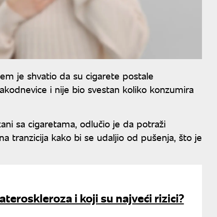
em je shvatio da su cigarete postale
akodnevice i nije bio svestan koliko konzumira
ani sa cigaretama, odlučio je da potraži
na tranzicija kako bi se udaljio od pušenja, što je
teroskleroza i koji su najveći rizici?