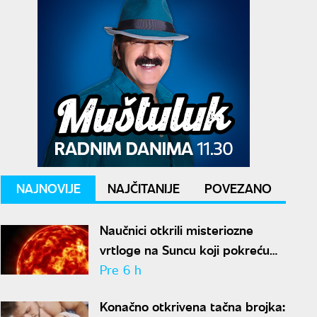
NAJNOVIJE
NAJČITANIJE
POVEZANO
Naučnici otkrili misteriozne
vrtloge na Suncu koji pokreću
solarne baklje
Pre 6 h
Konačno otkrivena tačna brojka: