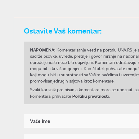
Ostavite Vaš komentar:
NAPOMENA:
Komentarisanje vesti na portalu UNA.RS je a
sadrže psovke, uvrede, pretnje i govor mržnje na nacional
opredeljenosti neće biti objavljeni. Komentari odražavaju 
mogu biti i krivično gonjeni. Kao čitatelj prihvatate mo
koji mogu biti u suprotnosti sa Vašim načelima i uverenjim
promovisanjedrugih sajtova kroz komentare.
Svaki korisnik pre pisanja komentara mora se upoznati sa
Politiku privatnosti.
komentara prihvatate