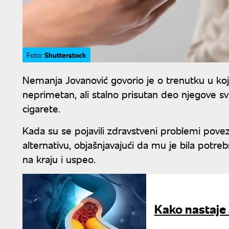
Shutterstock
Foto:
Nemanja Jovanović govorio je o trenutku u koj
neprimetan, ali stalno prisutan deo njegove sv
cigarete.
Kada su se pojavili zdravstveni problemi povez
alternativu, objašnjavajući da mu je bila potreb
na kraju i uspeo.
Kako nastaje a