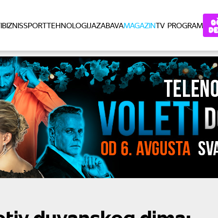
I
BIZNIS
SPORT
TEHNOLOGIJA
ZABAVA
MAGAZIN
TV PROGRAM
otiv duvanskog dima: