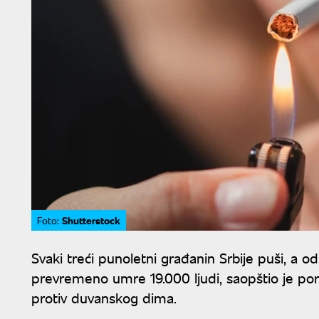
Shutterstock
Foto:
Svaki treći punoletni građanin Srbije puši, a
prevremeno umre 19.000 ljudi, saopštio je po
protiv duvanskog dima.