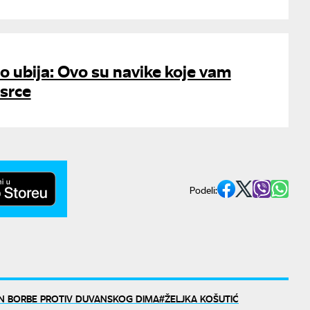
ho ubija: Ovo su navike koje vam
srce
Podeli:
AN BORBE PROTIV DUVANSKOG DIMA
ŽELJKA KOŠUTIĆ