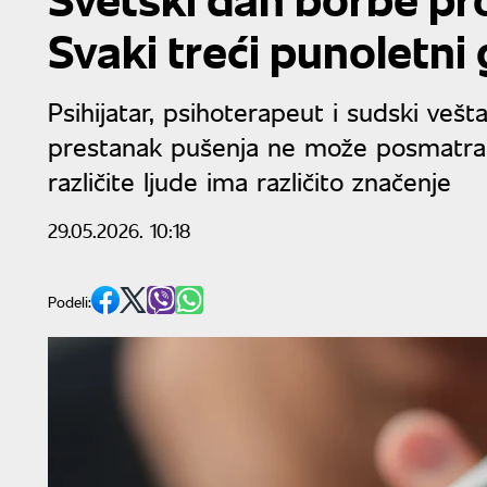
Svaki treći punoletni 
Psihijatar, psihoterapeut i sudski vešt
prestanak pušenja ne može posmatrati
različite ljude ima različito značenje
29.05.2026. 10:18
Podeli: