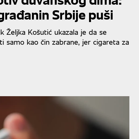
građanin Srbije puši
ak Željka Košutić ukazala je da se
 samo kao čin zabrane, jer cigareta za