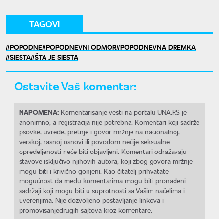
TAGOVI
POPODNE
POPODNEVNI ODMOR
POPODNEVNA DREMKA
SIESTA
ŠTA JE SIESTA
Ostavite Vaš komentar:
NAPOMENA:
Komentarisanje vesti na portalu UNA.RS je
anonimno, a registracija nije potrebna. Komentari koji sadrže
psovke, uvrede, pretnje i govor mržnje na nacionalnoj,
verskoj, rasnoj osnovi ili povodom nečije seksualne
opredeljenosti neće biti objavljeni. Komentari odražavaju
stavove isključivo njihovih autora, koji zbog govora mržnje
mogu biti i krivično gonjeni. Kao čitatelj prihvatate
mogućnost da među komentarima mogu biti pronađeni
sadržaji koji mogu biti u suprotnosti sa Vašim načelima i
uverenjima. Nije dozvoljeno postavljanje linkova i
promovisanjedrugih sajtova kroz komentare.