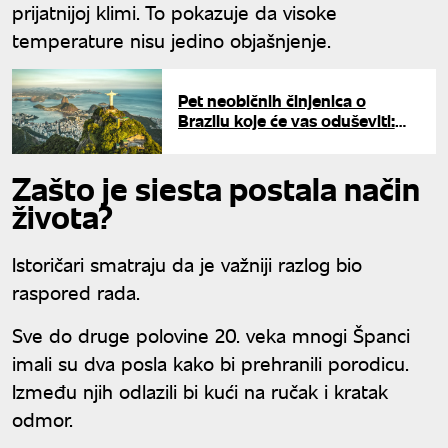
prijatnijoj klimi. To pokazuje da visoke
temperature nisu jedino objašnjenje.
Pet neobičnih činjenica o
Brazilu koje će vas oduševiti:
Zemlja iznenađenja
Zašto je siesta postala način
života?
Istoričari smatraju da je važniji razlog bio
raspored rada.
Sve do druge polovine 20. veka mnogi Španci
imali su dva posla kako bi prehranili porodicu.
Između njih odlazili bi kući na ručak i kratak
odmor.