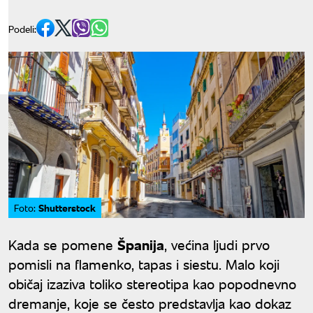
Podeli:
Shutterstock
Foto:
Kada se pomene
Španija
, većina ljudi prvo
pomisli na flamenko, tapas i siestu. Malo koji
običaj izaziva toliko stereotipa kao popodnevno
dremanje, koje se često predstavlja kao dokaz