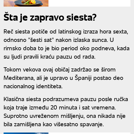
Evropi
Šta je zapravo siesta?
Reč siesta potiče od latinskog izraza hora sexta,
odnosno "šesti sat" nakon izlaska sunca. U
rimsko doba to je bio period oko podneva, kada
su ljudi pravili kraću pauzu od rada.
Tokom vekova ovaj običaj zadržao se širom
Mediterana, ali je upravo u Španiji postao deo
nacionalnog identiteta.
Klasična siesta podrazumeva pauzu posle ručka
koja traje između 20 minuta i sat vremena.
Suprotno uvreženom mišljenju, ona nikada nije
bila zamišljena kao višesatno spavanje.