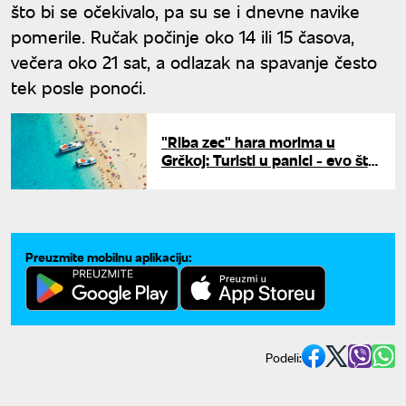
što bi se očekivalo, pa su se i dnevne navike
pomerile. Ručak počinje oko 14 ili 15 časova,
večera oko 21 sat, a odlazak na spavanje često
tek posle ponoći.
"Riba zec" hara morima u
Grčkoj: Turisti u panici - evo šta
da radite ako vas ugrize
Preuzmite mobilnu aplikaciju:
Podeli: