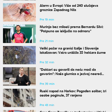
Alarm u Evropi: Više od 240 slučajeva
groznice Zapadnog Nila
Pre 19 min
Murinjo bez milosti prema Bernardu Silvi:
"Potpuno se isključio na odmoru"
Pre 21 min
Veliki požar na granici Italije i Slovenije
lokalizovan: Vatra uništila 35 hektara šume
Pre 32 min
"Doktori su govorili da neću moći da
govorim": Naša glumica o jezivoj nesreći
koju je doživela
Pre 39 min
Ruski napad na Harkov: Pogođen soliter, tri
osobe poginule, 37 ranjeno
Pre 43 min