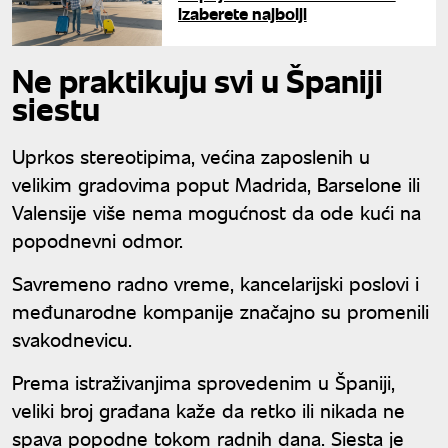
izaberete najbolji
Ne praktikuju svi u Španiji
siestu
Uprkos stereotipima, većina zaposlenih u
velikim gradovima poput Madrida, Barselone ili
Valensije više nema mogućnost da ode kući na
popodnevni odmor.
Savremeno radno vreme, kancelarijski poslovi i
međunarodne kompanije značajno su promenili
svakodnevicu.
Prema istraživanjima sprovedenim u Španiji,
veliki broj građana kaže da retko ili nikada ne
spava popodne tokom radnih dana. Siesta je