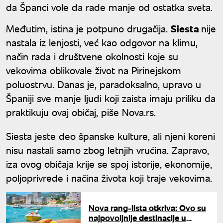
da Španci vole da rade manje od ostatka sveta.
Međutim, istina je potpuno drugačija.
Siesta
nije
nastala iz lenjosti, već kao odgovor na klimu,
način rada i društvene okolnosti koje su
vekovima oblikovale život na Pirinejskom
poluostrvu. Danas je, paradoksalno, upravo u
Španiji sve manje ljudi koji zaista imaju priliku da
praktikuju ovaj običaj, piše Nova.rs.
Siesta jeste deo španske kulture, ali njeni koreni
nisu nastali samo zbog letnjih vrućina. Zapravo,
iza ovog običaja krije se spoj istorije, ekonomije,
poljoprivrede i načina života koji traje vekovima.
Nova rang-lista otkriva: Ovo su
najpovoljnije destinacije u