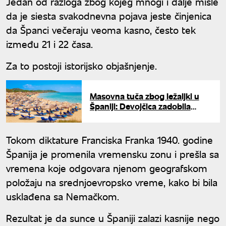
Jedan od razloga zbog kojeg mnogi i dalje misle
da je siesta svakodnevna pojava jeste činjenica
da Španci večeraju veoma kasno, često tek
između 21 i 22 časa.
Za to postoji istorijsko objašnjenje.
Masovna tuča zbog ležaljki u
Španiji: Devojčica zadobila
udarac u glavu - završila u
bolnici
Tokom diktature Franciska Franka 1940. godine
Španija je promenila vremensku zonu i prešla sa
vremena koje odgovara njenom geografskom
položaju na srednjoevropsko vreme, kako bi bila
usklađena sa Nemačkom.
Rezultat je da sunce u Španiji zalazi kasnije nego