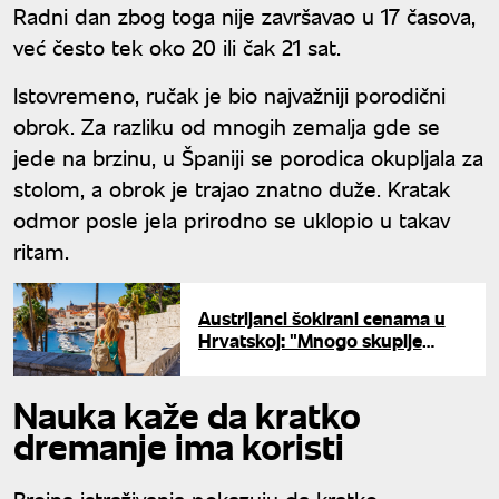
Radni dan zbog toga nije završavao u 17 časova,
već često tek oko 20 ili čak 21 sat.
Istovremeno, ručak je bio najvažniji porodični
obrok. Za razliku od mnogih zemalja gde se
jede na brzinu, u Španiji se porodica okupljala za
stolom, a obrok je trajao znatno duže. Kratak
odmor posle jela prirodno se uklopio u takav
ritam.
Austrijanci šokirani cenama u
Hrvatskoj: "Mnogo skuplje
nego što smo navikli"
Nauka kaže da kratko
dremanje ima koristi
Brojna istraživanja pokazuju da kratko