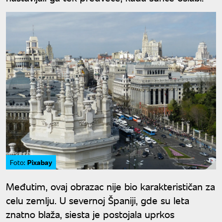
Pixabay
Foto:
Međutim, ovaj obrazac nije bio karakterističan za
celu zemlju. U severnoj Španiji, gde su leta
znatno blaža, siesta je postojala uprkos