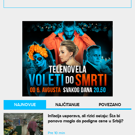
NAJNOVIJE
NAJČITANIJE
POVEZANO
Inflacija usporava, ali rizici ostaju: Šta bi
ponovo moglo da podigne cene u Srbiji?
Pre 10 min