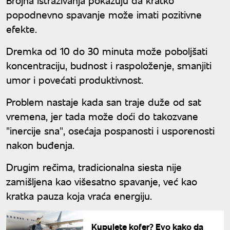
popodnevno spavanje može imati pozitivne
efekte.
Dremka od 10 do 30 minuta može poboljšati
koncentraciju, budnost i raspoloženje, smanjiti
umor i povećati produktivnost.
Problem nastaje kada san traje duže od sat
vremena, jer tada može doći do takozvane
"inercije sna", osećaja pospanosti i usporenosti
nakon buđenja.
Drugim rečima, tradicionalna siesta nije
zamišljena kao višesatno spavanje, već kao
kratka pauza koja vraća energiju.
Kupujete kofer? Evo kako da