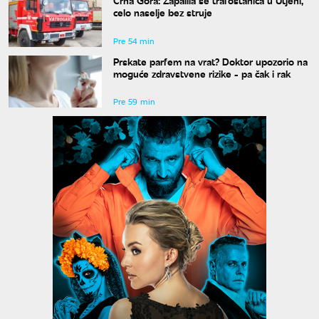
Crna Gora: Zapalila se trafostanica u Utjehi,
celo naselje bez struje
Pre 54 min
Prskate parfem na vrat? Doktor upozorio na
moguće zdravstvene rizike - pa čak i rak
Pre 59 min