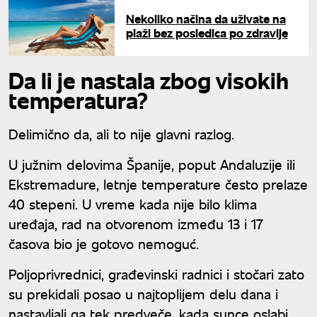
Nekoliko načina da uživate na
plaži bez posledica po zdravlje
Da li je nastala zbog visokih
temperatura?
Delimično da, ali to nije glavni razlog.
U južnim delovima Španije, poput Andaluzije ili
Ekstremadure, letnje temperature često prelaze
40 stepeni. U vreme kada nije bilo klima
uređaja, rad na otvorenom između 13 i 17
časova bio je gotovo nemoguć.
Poljoprivrednici, građevinski radnici i stočari zato
su prekidali posao u najtoplijem delu dana i
nastavljali ga tek predveče, kada sunce oslabi.