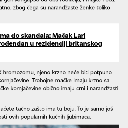
atno, zbog čega su narandžaste ženke toliko
ma do skandala: Mačak Lari
 rođendan u rezidenciji britanskog
X hromozomu, njeno krzno neće biti potpuno
 kornjačevine. Trobojne mačke imaju krzno sa
čke kornjačevine obično imaju crni i narandžasti
aćete tačno zašto ima tu boju. To je samo još
osti ovih popularnih kućnih ljubimaca.