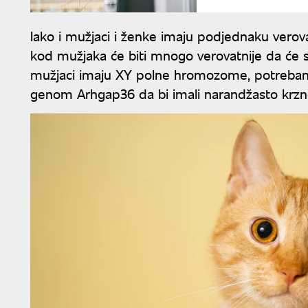
Iako i mužjaci i ženke imaju podjednaku verov
kod mužjaka će biti mnogo verovatnije da će s
mužjaci imaju XY polne hromozome, potreba
genom Arhgap36 da bi imali narandžasto krzn