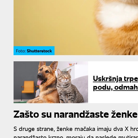
Shutterstock
Foto:
Uskršnja trpe
podu, odmah 
Zašto su narandžaste ženke
S druge strane, ženke mačaka imaju dva X hr
narandžasto krzno, moraju da naslede mutirani