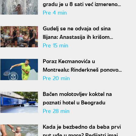
gradu je u 8 sati već izmereno
30 stepeni
Pre 4 min
Gudelj se ne odvaja od sina
Ilijana: Anastasija ih krišom
snimila i sve objavila
Pre 15 min
Poraz Kecmanovića u
Montrealu: Rinderkneš ponovo
koban za Srbina
Pre 20 min
Bačen molotovljev koktel na
poznati hotel u Beogradu
Pre 28 min
Kada je bezbedno da beba prvi
put uđe u more? Pedijatri imaju