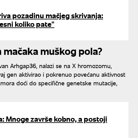
riva pozadinu mačjeg skrivanja:
esni koliko pate"
ih mačaka muškog pola?
van Arhgap36, nalazi se na X hromozomu,
j gen aktivirao i pokrenuo povećanu aktivnost
 mora doći do specifične genetske mutacije,
a: Mnoge završe kobno, a postoji