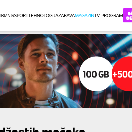
I
BIZNIS
SPORT
TEHNOLOGIJA
ZABAVA
MAGAZIN
TV PROGRAM
ndžastih mačaka