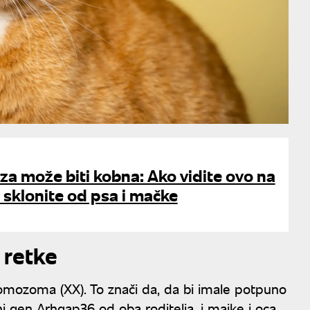
za može biti kobna: Ako vidite ovo na
sklonite od psa i mačke
 retke
omozoma (XX). To znači da, da bi imale potpuno
 gen Arhgap36 od oba roditelja, i majke i oca.