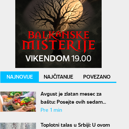
NAJNOVIJE
NAJČITANIJE
POVEZANO
Avgust je zlatan mesec za
baštu: Posejte ovih sedam
kultura i uživajte u svežem
Pre 1 min
povrću cele jeseni
Toplotni talas u Srbiji: U ovom