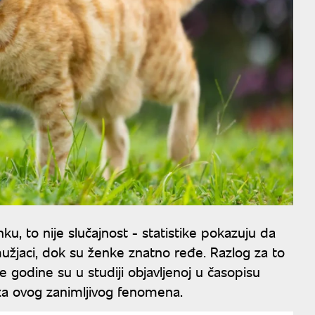
u, to nije slučajnost - statistike pokazuju da
žjaci, dok su ženke znatno ređe. Razlog za to
le godine su u studiji objavljenoj u časopisu
iza ovog zanimljivog fenomena.