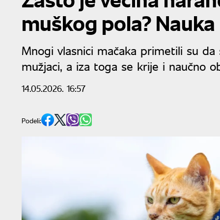
muškog pola? Nauka
Mnogi vlasnici mačaka primetili su d
mužjaci, a iza toga se krije i naučno o
14.05.2026. 16:57
Podeli: