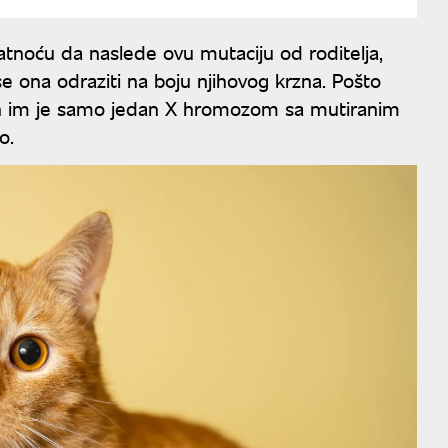
atnoću da naslede ovu mutaciju od roditelja,
e ona odraziti na boju njihovog krzna. Pošto
n im je samo jedan X hromozom sa mutiranim
o.