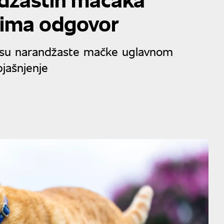
 ima odgovor
a su narandžaste mačke uglavnom
bjašnjenje