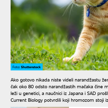
Shutterstock
Foto:
Ako gotovo nikada niste videli narandžastu ženk
čak oko 80 odsto narandžastih mačaka čine mu
leži u genetici, a naučnici iz Japana i SAD proš
Current Biology potvrdili koji hromozom stoji 