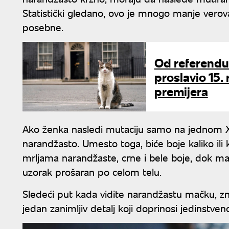
Statistički gledano, ovo je mnogo manje verov
posebne.
Od referendu
proslavio 15.
premijera
Ako ženka nasledi mutaciju samo na jednom 
narandžasto. Umesto toga, biće boje kaliko ili
mrljama narandžaste, crne i bele boje, dok ma
uzorak prošaran po celom telu.
Sledeći put kada vidite narandžastu mačku, zn
jedan zanimljiv detalj koji doprinosi jedinstven