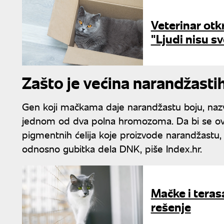
Veterinar otk
"Ljudi nisu sv
Zašto je većina narandžast
Gen koji mačkama daje narandžastu boju, naz
jednom od dva polna hromozoma. Da bi se ova
pigmentnih ćelija koje proizvode narandžastu,
odnosno gubitka dela DNK, piše Index.hr.
Mačke i teras
rešenje