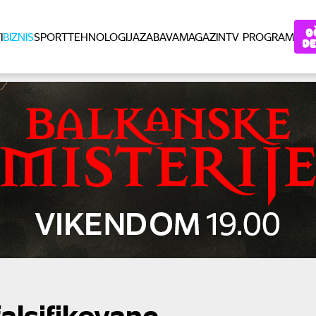
I
BIZNIS
SPORT
TEHNOLOGIJA
ZABAVA
MAGAZIN
TV PROGRAM
alsifikovane