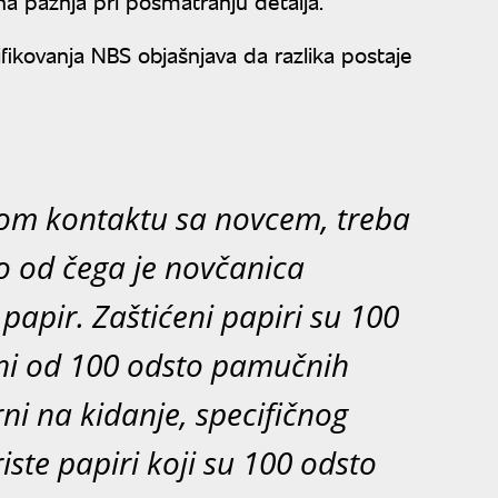
čna pažnja pri posmatranju detalja.
ifikovanja NBS objašnjava da razlika postaje
om kontaktu sa novcem, treba
o od čega je novčanica
 papir. Zaštićeni papiri su 100
ni od 100 odsto pamučnih
ni na kidanje, specifičnog
riste papiri koji su 100 odsto