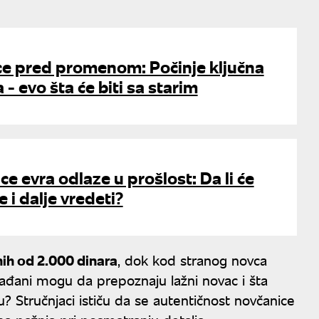
ce pred promenom: Počinje ključna
 - evo šta će biti sa starim
ce evra odlaze u prošlost: Da li će
e i dalje vredeti?
nih od 2.000 dinara
, dok kod stranog novca
ađani mogu da prepoznaju lažni novac i šta
? Stručnjaci ističu da se autentičnost novčanice