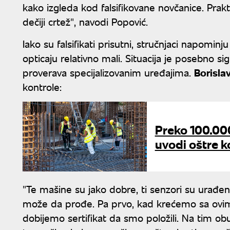
kako izgleda kod falsifikovane novčanice. Prak
dečiji crtež", navodi Popović.
Iako su falsifikati prisutni, stručnjaci napomin
opticaju relativno mali. Situacija je posebno 
proverava specijalizovanim uređajima.
Borislav
kontrole:
Preko 100.000
uvodi oštre k
"Te mašine su jako dobre, ti senzori su urađeni
može da prođe. Pa prvo, kad krećemo sa ov
dobijemo sertifikat da smo položili. Na tim 