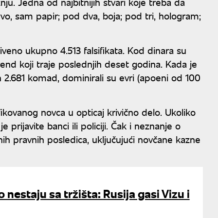
ju. Jedna od najbitnijih stvari koje treba da
vo, sam papir; pod dva, boja; pod tri, hologram;
iveno ukupno 4.513 falsifikata. Kod dinara su
rend koji traje poslednjih deset godina. Kada je
 2.681 komad, dominirali su evri (apoeni od 100
ifikovanog novca u opticaj krivično delo. Ukoliko
rijavite banci ili policiji. Čak i neznanje o
nih pravnih posledica, uključujući novčane kazne
 nestaju sa tržišta: Rusija gasi Vizu i