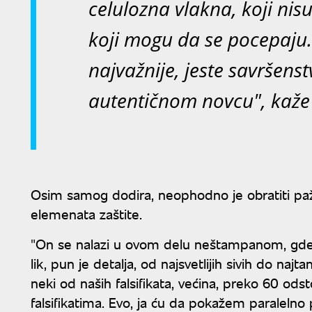
celulozna vlakna, koji nisu
koji mogu da se pocepaju. 
najvažnije, jeste savršens
autentičnom novcu", kaže
Osim samog dodira, neophodno je obratiti pažnj
elemenata zaštite.
"On se nalazi u ovom delu neštampanom, gde n
lik, pun je detalja, od najsvetlijih sivih do najt
neki od naših falsifikata, većina, preko 60 od
falsifikatima. Evo, ja ću da pokažem paralelno