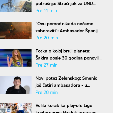
potrošnja: Stručnjak za UNU
otkriva kako uštedeti struju
Pre 14 min
"Ovu pomoć nikada nećemo
zaboraviti": Ambasador Španije
zahvalio Srbiji na borbi protiv
Pre 20 min
požara
Fotka o kojoj bruji planeta:
Šakira posle 30 godina ponovila
istu pozu, ljudi u čudu - "Kako je
Pre 27 min
moguće"
Novi potez Zelenskog: Smenio
još četiri ambasadora - u
Hrvatskoj, Albaniji, Crnoj Gori i
Pre 28 min
Pakistanu
Veliki korak ka plej-ofu Lige
konferencije: Hajduk pregazio