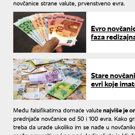
novčanice strane valute, prvenstveno evra.
Evro novčani
faza redizajna
Stare novčani
evri koje imat
Među falsifikatima domaće valute
najviše je o
prednjače novčanice od 50 i 100 evra. Kako gr
treba da urade ukoliko im se nađe u novčaniku