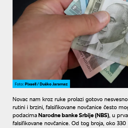
Pixsell / Duško Jaramaz
Foto:
Novac nam kroz ruke prolazi gotovo nesvesno - 
rutini i brzini, falsifikovane novčanice često 
podacima
Narodne banke Srbije (NBS)
, u prv
falsifikovane novčanice. Od tog broja, oko 330 