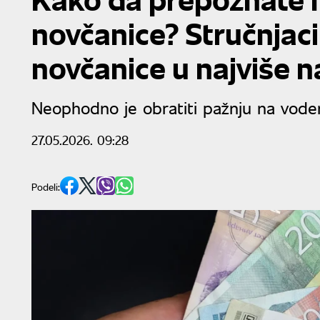
novčanice? Stručnjaci
novčanice u najviše n
Neophodno je obratiti pažnju na voden
27.05.2026. 09:28
Podeli: