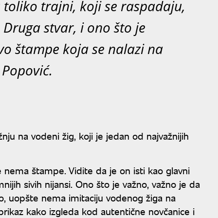
 toliko trajni, koji se raspadaju,
Druga stvar, i ono što je
tvo štampe koja se nalazi na
 Popović.
u na vodeni žig, koji je jedan od najvažnijih
ema štampe. Vidite da je on isti kao glavni
amnijih sivih nijansi. Ono što je važno, važno je da
sto, uopšte nema imitaciju vodenog žiga na
 prikaz kako izgleda kod autentične novčanice i