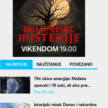
NAJNOVIJE
NAJČITANIJE
POVEZANO
Tihi ubica energije: Možete
spavati i 10 sati, ali ako pre
kreveta radite ovo, organizam
Pre 14 min
vam se neće oporaviti
Istorijski nizak Dunav i rekordna