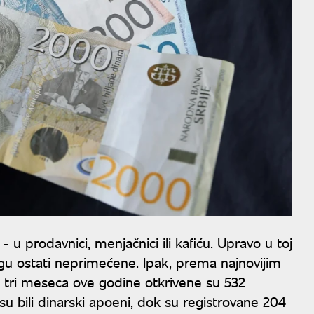
u prodavnici, menjačnici ili kafiću. Upravo u toj
mogu ostati neprimećene. Ipak, prema najnovijim
a tri meseca ove godine otkrivene su 532
su bili dinarski apoeni, dok su registrovane 204