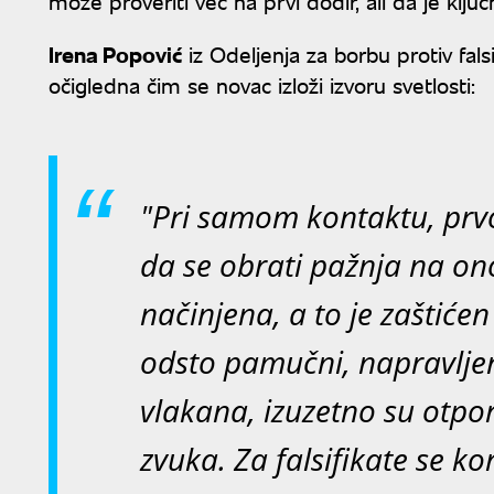
može proveriti već na prvi dodir, ali da je klju
Irena Popović
iz Odeljenja za borbu protiv fals
očigledna čim se novac izloži izvoru svetlosti:
"Pri samom kontaktu, prv
da se obrati pažnja na on
načinjena, a to je zaštićen
odsto pamučni, napravlje
vlakana, izuzetno su otpor
zvuka. Za falsifikate se ko