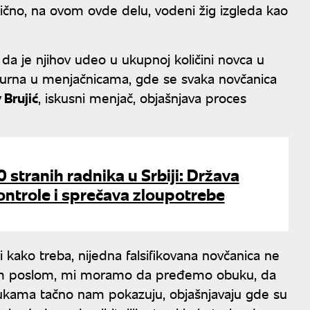
tično, na ovom ovde delu, vodeni žig izgleda kao
ju da je njihov udeo u ukupnoj količini novca u
sigurna u menjačnicama, gde se svaka novčanica
 Brujić
, iskusni menjač, objašnjava proces
 stranih radnika u Srbiji: Država
ontrole i sprečava zloupotrebe
 kako treba, nijedna falsifikovana novčanica ne
im poslom, mi moramo da pređemo obuku, da
obukama tačno nam pokazuju, objašnjavaju gde su