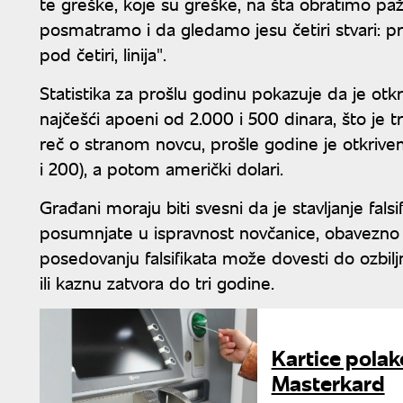
te greške, koje su greške, na šta obratimo pažn
posmatramo i da gledamo jesu četiri stvari: pr
pod četiri, linija".
Statistika za prošlu godinu pokazuje da je otkr
najčešći apoeni od 2.000 i 500 dinara, što je t
reč o stranom novcu, prošle godine je otkriven
i 200), a potom američki dolari.
Građani moraju biti svesni da je stavljanje fals
posumnjate u ispravnost novčanice, obavezno je p
posedovanju falsifikata može dovesti do ozbilj
ili kaznu zatvora do tri godine.
Kartice polako
Masterkard