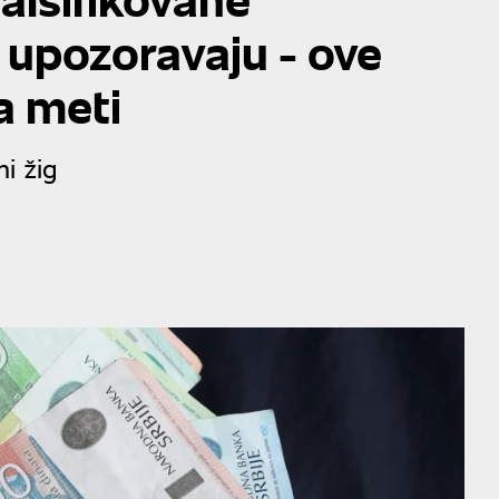
 upozoravaju - ove
a meti
i žig