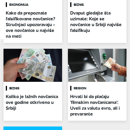
EKONOMIJA
BIZNIS
Kako da prepoznate
Dvaput gledajte šta
falsifikovane novčanice?
uzimate: Koje se
Stručnjaci upozoravaju -
novčanice u Srbiji najviše
ove novčanice u najviše
falsifikuju
na meti
BIZNIS
REGION
Koliko je lažnih novčanica
Hrvati bi da plaćaju
ove godine otkriveno u
'filmskim novčanicama':
Srbiji
Uveli za valutu evro, ali i
prevarante