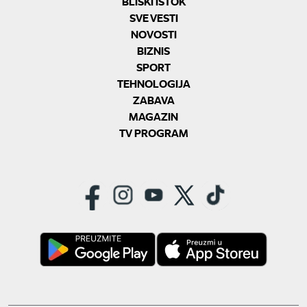
BLISKI ISTOK
SVE VESTI
NOVOSTI
BIZNIS
SPORT
TEHNOLOGIJA
ZABAVA
MAGAZIN
TV PROGRAM