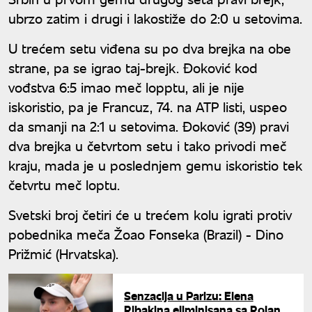
ubrzo zatim i drugi i lakostiže do 2:0 u setovima.
U trećem setu viđena su po dva brejka na obe
strane, pa se igrao taj-brejk. Đoković kod
vođstva 6:5 imao meč lopptu, ali je nije
iskoristio, pa je Francuz, 74. na ATP listi, uspeo
da smanji na 2:1 u setovima. Đoković (39) pravi
dva brejka u četvrtom setu i tako privodi meč
kraju, mada je u poslednjem gemu iskoristio tek
četvrtu meč loptu.
Svetski broj četiri će u trećem kolu igrati protiv
pobednika meča Žoao Fonseka (Brazil) - Dino
Prižmić (Hrvatska).
Senzacija u Parizu: Elena
Ribakina eliminisana sa Rolan