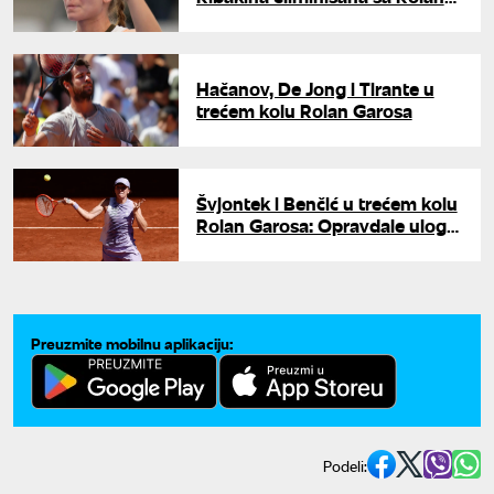
Garosa
Hačanov, De Jong i Tirante u
trećem kolu Rolan Garosa
Švjontek i Benčić u trećem kolu
Rolan Garosa: Opravdale ulogu
favorita i počistile protivnice
Preuzmite mobilnu aplikaciju:
Podeli: