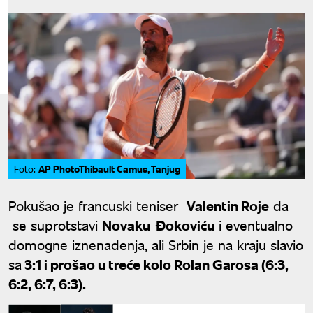
AP PhotoThibault Camus, Tanjug
Foto:
Pokušao je francuski teniser
Valentin Roje
da
se suprotstavi
Novaku Đokoviću
i eventualno
domogne iznenađenja, ali Srbin je na kraju slavio
sa
3:1 i prošao u treće kolo Rolan Garosa (6:3,
6:2, 6:7, 6:3).