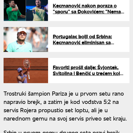
Kecmanović nakon poraza o
"sporu" sa Đokovićem: "Nema
zle krvi"
Portugalac bolji od Srbina:
Kecmanović eliminisan sa
Rolan Garosa
Favoriti prošli dalje: Švjontek,
Svitolina i Benčić u trećem kolu
Rolan Garosa
Trostruki šampion Pariza je u prvom setu rano
napravio brejk, a zatim je kod vođstva 5:2 na
servis Rojera propustio set loptu, ali je u
narednom gemu na svoj servis priveo set kraju.
Srbin u prvom gemu drugog seta pravi brejk,