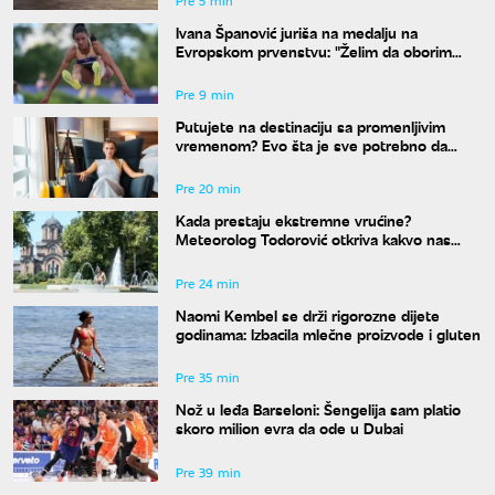
Pre 5 min
Ivana Španović juriša na medalju na
Evropskom prvenstvu: "Želim da oborim
državni rekord"
Pre 9 min
Putujete na destinaciju sa promenljivim
vremenom? Evo šta je sve potrebno da
spakujete
Pre 20 min
Kada prestaju ekstremne vrućine?
Meteorolog Todorović otkriva kakvo nas
vreme očekuje do kraja avgusta
Pre 24 min
Naomi Kembel se drži rigorozne dijete
godinama: Izbacila mlečne proizvode i gluten
Pre 35 min
Nož u leđa Barseloni: Šengelija sam platio
skoro milion evra da ode u Dubai
Pre 39 min