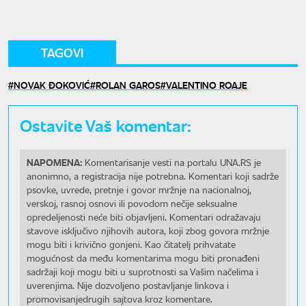
TAGOVI
NOVAK ĐOKOVIĆ
ROLAN GAROS
VALENTINO ROAJE
Ostavite Vaš komentar:
NAPOMENA:
Komentarisanje vesti na portalu UNA.RS je
anonimno, a registracija nije potrebna. Komentari koji sadrže
psovke, uvrede, pretnje i govor mržnje na nacionalnoj,
verskoj, rasnoj osnovi ili povodom nečije seksualne
opredeljenosti neće biti objavljeni. Komentari odražavaju
stavove isključivo njihovih autora, koji zbog govora mržnje
mogu biti i krivično gonjeni. Kao čitatelj prihvatate
mogućnost da među komentarima mogu biti pronađeni
sadržaji koji mogu biti u suprotnosti sa Vašim načelima i
uverenjima. Nije dozvoljeno postavljanje linkova i
promovisanjedrugih sajtova kroz komentare.