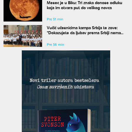
Mesec je u Biku: Tri znaka donose odluku
koja im otvara put do velikog novca
Pre 51 min
Vučić učesnicima kampa Srbija te zove:
"Dokazujete da ljubav prema Srbiji nema
granice"
Pre 56 min