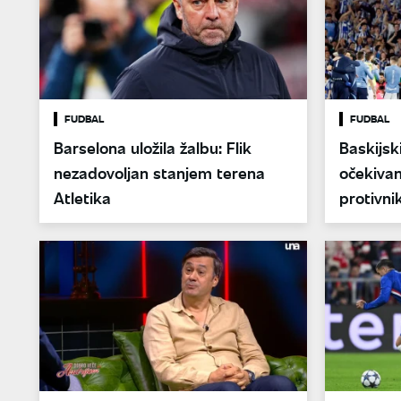
FUDBAL
FUDBAL
Barselona uložila žalbu: Flik
Baskijsk
nezadovoljan stanjem terena
očekivan
Atletika
protivni