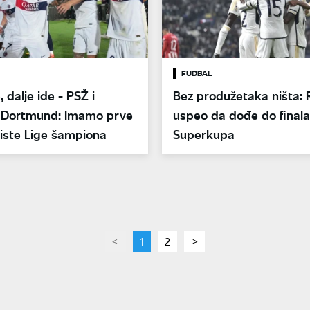
FUDBAL
, dalje ide - PSŽ i
Bez produžetaka ništa: 
a Dortmund: Imamo prve
uspeo da dođe do finala
liste Lige šampiona
Superkupa
page
You're
1
page
2
page
on
page