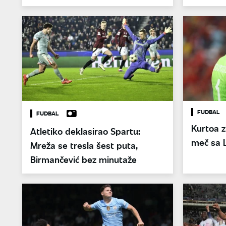
FUDBAL
FUDBAL
Kurtoa 
Atletiko deklasirao Spartu:
meč sa L
Mreža se tresla šest puta,
Birmančević bez minutaže