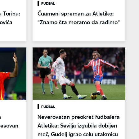
FUDBAL
 Torinu:
Čuameni spreman za Atletiko:
hovića
"Znamo šta moramo da radimo"
FUDBAL
m
Neverovatan preokret fudbalera
resovan
Atletika: Sevilja izgubila dobijen
meč, Gudelj igrao celu utakmicu