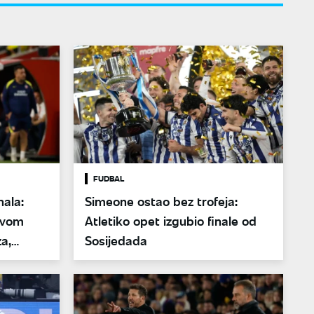
FUDBAL
nala:
Simeone ostao bez trofeja:
ovom
Atletiko opet izgubio finale od
a,
Sosijedada