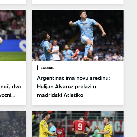
FUDBAL
Argentinac ima novu sredinu:
 meč, dva
Hulijan Alvarez prelazi u
vozni
madridski Atletiko