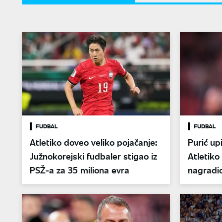
FUDBAL
FUDBAL
Atletiko doveo veliko pojačanje:
Purić up
Južnokorejski fudbaler stigao iz
Atletiko
PSŽ-a za 35 miliona evra
nagradio