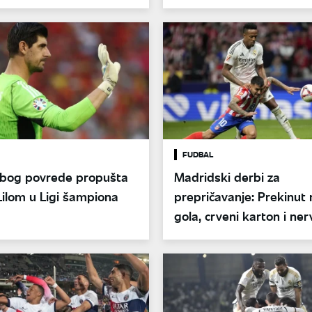
FUDBAL
zbog povrede propušta
Madridski derbi za
ilom u Ligi šampiona
prepričavanje: Prekinut
gola, crveni karton i ner
navijači