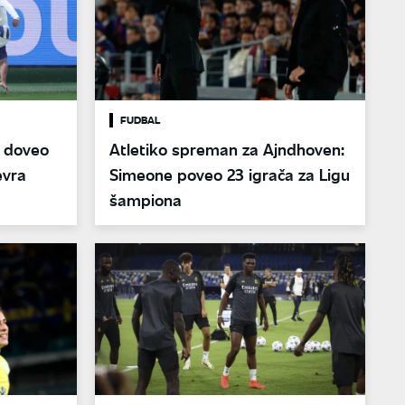
FUDBAL
o doveo
Atletiko spreman za Ajndhoven:
evra
Simeone poveo 23 igrača za Ligu
šampiona