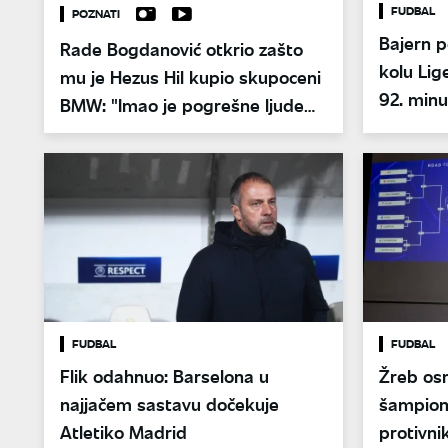
FUDBAL
POZNATI
Bajern p
Rade Bogdanović otkrio zašto
kolu Lig
mu je Hezus Hil kupio skupoceni
92. minu
BMW: "Imao je pogrešne ljude
Atletiko
oko sebe"
FUDBAL
FUDBAL
Flik odahnuo: Barselona u
Žreb osm
najjačem sastavu dočekuje
šampiona
Atletiko Madrid
protivnik