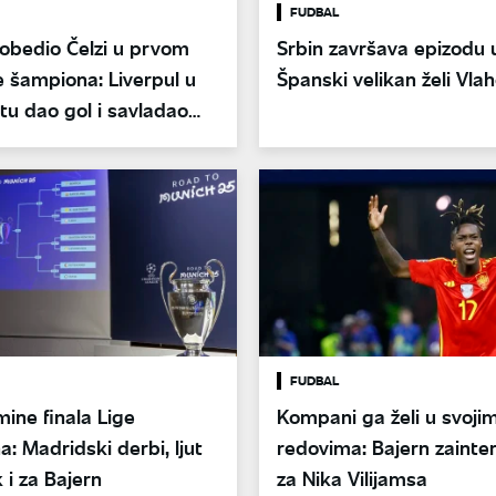
FUDBAL
obedio Čelzi u prvom
Srbin završava epizodu u
e šampiona: Liverpul u
Španski velikan želi Vla
tu dao gol i savladao
FUDBAL
ine finala Lige
Kompani ga želi u svoji
: Madridski derbi, ljut
redovima: Bajern zainte
 i za Bajern
za Nika Vilijamsa