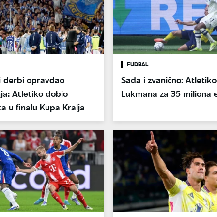
FUDBAL
i derbi opravdao
Sada i zvanično: Atletik
ja: Atletiko dobio
Lukmana za 35 miliona 
ka u finalu Kupa Kralja