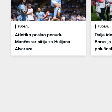
FUDBAL
FUDBAL
Atletiko poslao ponudu
Dalje ide
Mančester sitiju za Hulijana
Borusij
Alvareza
polufina