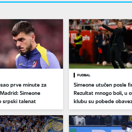
FUDBAL
isao prve minute za
Simeone utučen posle fi
 Madrid: Simeone
Rezultat mnogo boli, u 
 srpski talenat
klubu su pobede obavez
nismo uspeli