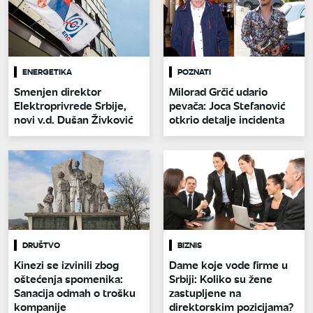
ENERGETIKA
POZNATI
Smenjen direktor
Milorad Grčić udario
Elektroprivrede Srbije,
pevača: Joca Stefanović
novi v.d. Dušan Živković
otkrio detalje incidenta
DRUŠTVO
BIZNIS
Kinezi se izvinili zbog
Dame koje vode firme u
oštećenja spomenika:
Srbiji: Koliko su žene
Sanacija odmah o trošku
zastupljene na
kompanije
direktorskim pozicijama?