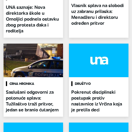
Vlasnik splava na slobodi
UNA saznaje: Nova
uz zabranu prilaska:
direktorka škole u
Menadžeru i direktoru
Omoljici podnela ostavku
određen pritvor
zbog protesta đaka i
roditelja
CRNA HRONIKA
DRUŠTVO
Saslušani odgovorni za
Pokrenut disciplinski
potonuće splava:
postupak protiv
Tužilaštvo traži pritvor,
nastavnice iz Vrčina koja
jedan se branio ćutanjem
je pretila deci