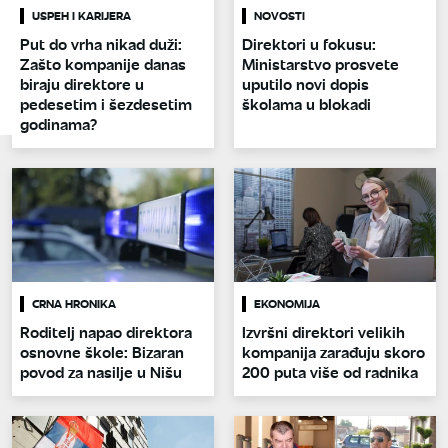
USPEH I KARIJERA
NOVOSTI
Put do vrha nikad duži:
Direktori u fokusu:
Zašto kompanije danas
Ministarstvo prosvete
biraju direktore u
uputilo novi dopis
pedesetim i šezdesetim
školama u blokadi
godinama?
CRNA HRONIKA
EKONOMIJA
Roditelj napao direktora
Izvršni direktori velikih
osnovne škole: Bizaran
kompanija zarađuju skoro
povod za nasilje u Nišu
200 puta više od radnika