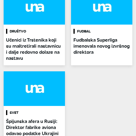
DRUŠTVO
FUDBAL
Učenici iz Trstenika koji
Fudbalska Superliga
su maltretirali nastavnicu
imenovala novog izvršnog
i dalje redovno dolaze na
direktora
nastavu
SVET
Špijunska afera u Rusiji:
Direktor fabrike aviona
odavao podatke Ukrajini