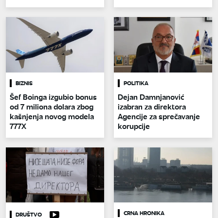
BIZNIS
POLITIKA
Šef Boinga izgubio bonus
Dejan Damnjanović
od 7 miliona dolara zbog
izabran za direktora
kašnjenja novog modela
Agencije za sprečavanje
777X
korupcije
CRNA HRONIKA
DRUŠTVO