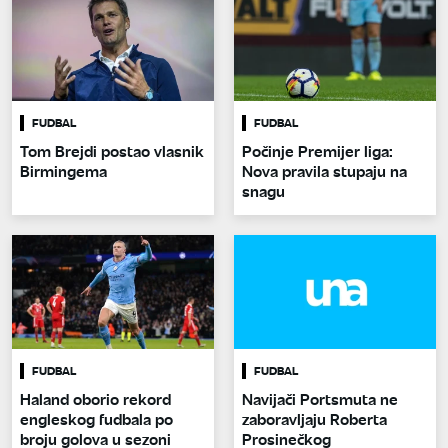
FUDBAL
FUDBAL
Tom Brejdi postao vlasnik
Počinje Premijer liga:
Birmingema
Nova pravila stupaju na
snagu
FUDBAL
FUDBAL
Haland oborio rekord
Navijači Portsmuta ne
engleskog fudbala po
zaboravljaju Roberta
broju golova u sezoni
Prosinečkog