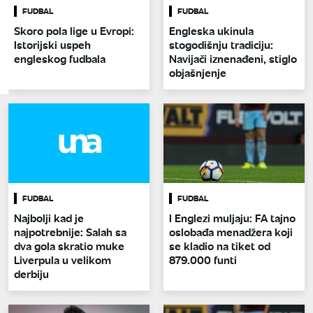
FUDBAL
FUDBAL
Skoro pola lige u Evropi:
Engleska ukinula
Istorijski uspeh
stogodišnju tradiciju:
engleskog fudbala
Navijači iznenađeni, stiglo
objašnjenje
FUDBAL
FUDBAL
Najbolji kad je
I Englezi muljaju: FA tajno
najpotrebnije: Salah sa
oslobađa menadžera koji
dva gola skratio muke
se kladio na tiket od
Liverpula u velikom
879.000 funti
derbiju