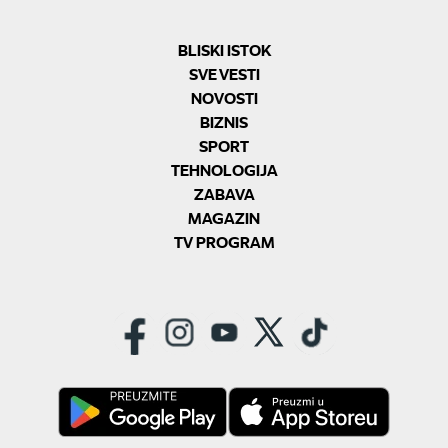
BLISKI ISTOK
SVE VESTI
NOVOSTI
BIZNIS
SPORT
TEHNOLOGIJA
ZABAVA
MAGAZIN
TV PROGRAM