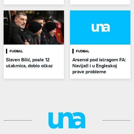
FUDBAL
FUDBAL
Slaven Bilić, posle 12
Arsenal pod istragom FA:
utakmica, dobio otkaz
Navijači i u Engleskoj
prave probleme