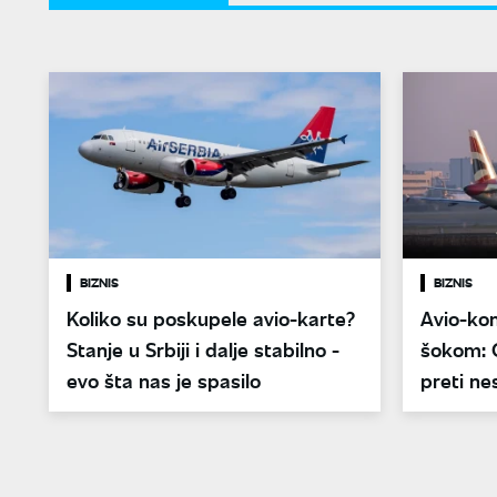
BIZNIS
BIZNIS
Koliko su poskupele avio-karte?
Avio-ko
Stanje u Srbiji i dalje stabilno -
šokom: C
evo šta nas je spasilo
preti n
u Evropi