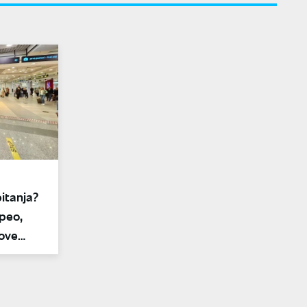
itanja?
peo,
ove