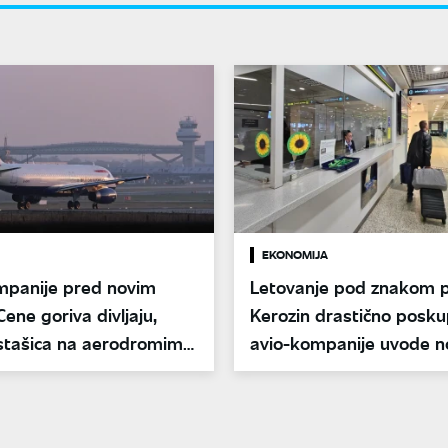
EKONOMIJA
mpanije pred novim
Letovanje pod znakom p
ene goriva divljaju,
Kerozin drastično posku
estašica na aerodromima
avio-kompanije uvode n
takse za putnike