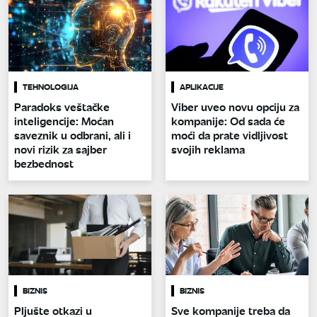
TEHNOLOGIJA
APLIKACIJE
Paradoks veštačke
Viber uveo novu opciju za
inteligencije: Moćan
kompanije: Od sada će
saveznik u odbrani, ali i
moći da prate vidljivost
novi rizik za sajber
svojih reklama
bezbednost
BIZNIS
BIZNIS
Pljušte otkazi u
Sve kompanije treba da