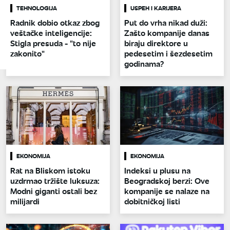
TEHNOLOGIJA
USPEH I KARIJERA
Radnik dobio otkaz zbog
Put do vrha nikad duži:
veštačke inteligencije:
Zašto kompanije danas
Stigla presuda - "to nije
biraju direktore u
zakonito"
pedesetim i šezdesetim
godinama?
EKONOMIJA
EKONOMIJA
Rat na Bliskom istoku
Indeksi u plusu na
uzdrmao tržište luksuza:
Beogradskoj berzi: Ove
Modni giganti ostali bez
kompanije se nalaze na
milijardi
dobitničkoj listi