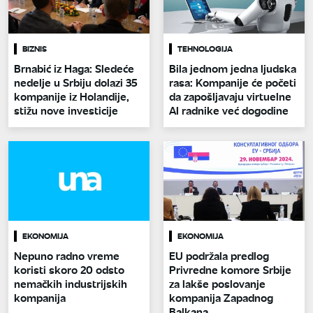
BIZNIS
TEHNOLOGIJA
Brnabić iz Haga: Sledeće
Bila jednom jedna ljudska
nedelje u Srbiju dolazi 35
rasa: Kompanije će početi
kompanije iz Holandije,
da zapošljavaju virtuelne
stižu nove investicije
AI radnike već dogodine
EKONOMIJA
EKONOMIJA
Nepuno radno vreme
EU podržala predlog
koristi skoro 20 odsto
Privredne komore Srbije
nemačkih industrijskih
za lakše poslovanje
kompanija
kompanija Zapadnog
Balkana