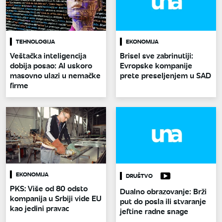
TEHNOLOGIJA
EKONOMIJA
Veštačka inteligencija
Brisel sve zabrinutiji:
dobija posao: AI uskoro
Evropske kompanije
masovno ulazi u nemačke
prete preseljenjem u SAD
firme
EKONOMIJA
DRUŠTVO
PKS: Više od 80 odsto
Dualno obrazovanje: Brži
kompanija u Srbiji vide EU
put do posla ili stvaranje
kao jedini pravac
jeftine radne snage