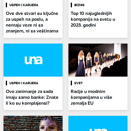
USPEH I KARIJERA
BIZNIS
Ove dve stvari su ključne
Top 10 najuglednijih
za uspeh na poslu, a
kompanija na svetu u
nemaju veze ni sa
2023. godini
znanjem, ni sa veštinama
USPEH I KARIJERA
SVET
Ovo zanimanje za sada
Racije u modnim
imaju samo banke: Znate
kompanijama u više
li ko su komplajensi?
zemalja EU