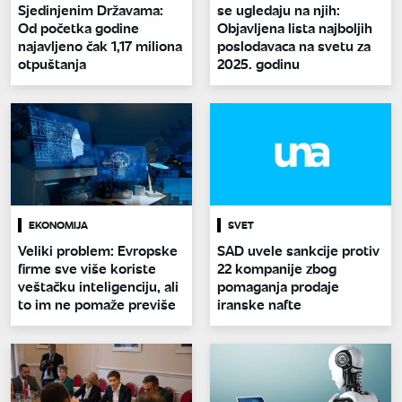
Sjedinjenim Državama:
se ugledaju na njih:
Od početka godine
Objavljena lista najboljih
najavljeno čak 1,17 miliona
poslodavaca na svetu za
otpuštanja
2025. godinu
EKONOMIJA
SVET
Veliki problem: Evropske
SAD uvele sankcije protiv
firme sve više koriste
22 kompanije zbog
veštačku inteligenciju, ali
pomaganja prodaje
to im ne pomaže previše
iranske nafte