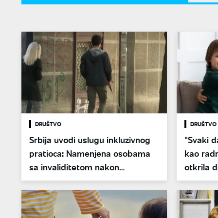
DRUŠTVO
DRUŠTVO
Srbija uvodi uslugu inkluzivnog
"Svaki d
pratioca: Namenjena osobama
kao radn
sa invaliditetom nakon
otkrila 
završetka školovanja
negovate