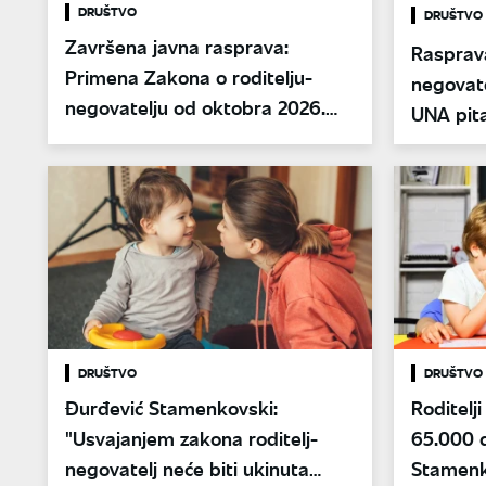
DRUŠTVO
DRUŠTVO
Završena javna rasprava:
Rasprava
Primena Zakona o roditelju-
negovate
negovatelju od oktobra 2026.
UNA pita
godine
ispravke
usvajanj
DRUŠTVO
DRUŠTVO
Đurđević Stamenkovski:
Roditelji
"Usvajanjem zakona roditelj-
65.000 d
negovatelj neće biti ukinuta
Stamenko