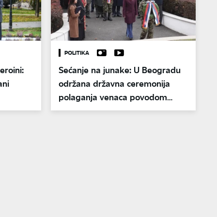
POLITIKA
eroini:
Sećanje na junake: U Beogradu
ani
održana državna ceremonija
polaganja venaca povodom
Dana primirja