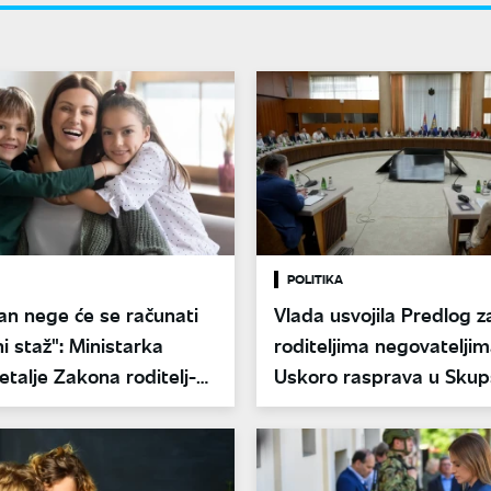
POLITIKA
an nege će se računati
Vlada usvojila Predlog 
i staž": Ministarka
roditeljima negovateljim
detalje Zakona roditelj-
Uskoro rasprava u Skupš
lj