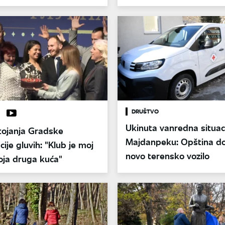
akona
junacima u Nišu
DRUŠTVO
Ukinuta vanredna situaci
tojanja Gradske
Majdanpeku: Opština do
cije gluvih: "Klub je moj
novo terensko vozilo
oja druga kuća"