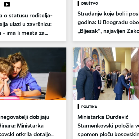
DRUŠTVO
Stradanje koje boli i pos
 o statusu roditelja-
godina: U Beogradu obe
lja ulazi u završnicu:
„Bljesak”, najavljen Zak
 - ima li mesta za
nestalim licima
 spornih propisa pre
a?
POLITIKA
 negovatelji dobijaju
Ministarka Đurđević
inara: Ministarka
Stamenkovski položila v
vski otkrila detalje
spomen ploču kosovski