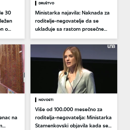
DRUŠTVO
le 30
Ministarka najavila: Naknada za
ležen
roditelje-negovatelje da se
on o
uklađuje sa rastom prosečne
plate
NOVOSTI
Više od 100.000 mesečno za
enac na
roditelja-negovatelja: Ministarka
m
Stamenkovski objavila kada se