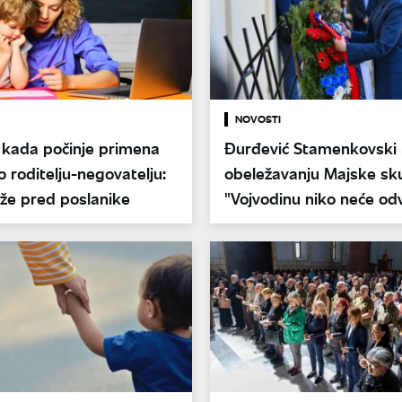
NOVOSTI
 kada počinje primena
Đurđević Stamenkovski
 roditelju-negovatelju:
obeležavanju Majske sku
iže pred poslanike
"Vojvodinu niko neće odv
Srbije"