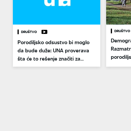
DRUŠTVO
DRUŠTVO
Demograf
Porodiljsko odsustvo bi moglo
Razmatr
da bude duže: UNA proverava
porodilj
šta će to rešenje značiti za
proble
roditelje