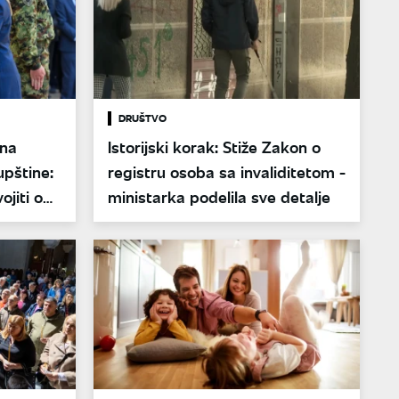
DRUŠTVO
 na
Istorijski korak: Stiže Zakon o
pštine:
registru osoba sa invaliditetom -
ojiti od
ministarka podelila sve detalje