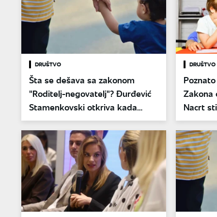
DRUŠTVO
DRUŠTVO
Šta se dešava sa zakonom
Poznato
"Roditelj-negovatelj"? Đurđević
Zakona o
Stamenkovski otkriva kada
Nacrt st
kreće puna primena