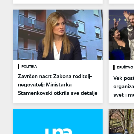
druga prava"
novog z
POLITIKA
DRUŠTVO
Završen nacrt Zakona roditelj-
Vek pos
negovatelj: Ministarka
organiza
Stamenkovski otkrila sve detalje
svet i m