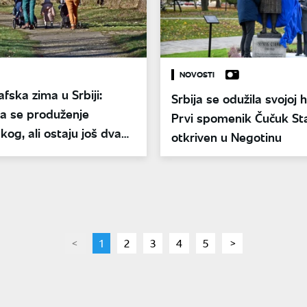
NOVOSTI
ska zima u Srbiji:
Srbija se odužila svojoj h
a se produženje
Prvi spomenik Čučuk St
skog, ali ostaju još dva
otkriven u Negotinu
ma
page
You're
1
page
2
page
3
page
4
page
5
page
on
page