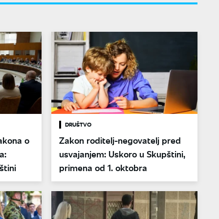
DRUŠTVO
zakona o
Zakon roditelj-negovatelj pred
a:
usvajanjem: Uskoro u Skupštini,
tini
primena od 1. oktobra