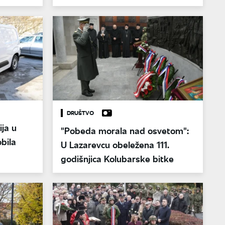
očekuje nacrt Zakona
DRUŠTVO
ja u
"Pobeda morala nad osvetom":
bila
U Lazarevcu obeležena 111.
godišnjica Kolubarske bitke