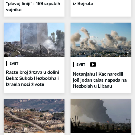
"plavoj liniji" i 169 srpskih
iz Bejruta
vojnika
SVET
SVET
Raste broj žrtava u dolini
Netanjahu i Kac naredili
Beka: Sukob Hezbolaha i
još jedan talas napada na
Izraela nosi živote
Hezbolah u Libanu