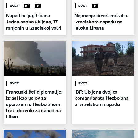
SVET
SVET
Napad na jug Libana:
Najmanje devet mrtvih u
Jedna osoba ubijena, 17
izraelskom napadu na
ranjenih u izraelskoj vatri
istoku Libana
SVET
SVET
Francuski šef diplomatije:
IDF: Ubijena dvojica
Izrael kao uslov za
komandanata Hezbolaha
sporazum s Hezbolahom
u izraelskom napadu
traži dozvolu za napad na
Liban