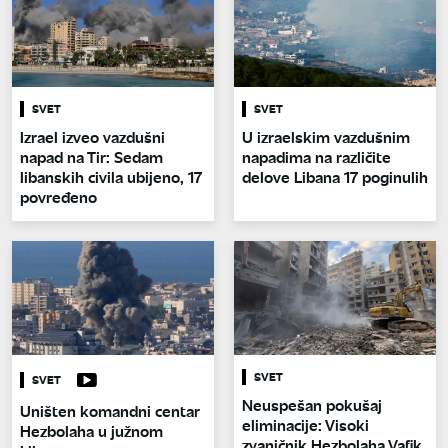
SVET
SVET
Izrael izveo vazdušni
U izraelskim vazdušnim
napad na Tir: Sedam
napadima na različite
libanskih civila ubijeno, 17
delove Libana 17 poginulih
povređeno
SVET
SVET
Neuspešan pokušaj
Uništen komandni centar
eliminacije: Visoki
Hezbolaha u južnom
zvaničnik Hezbolaha Vafik