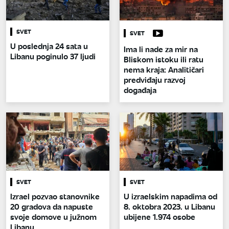
SVET
SVET
U poslednja 24 sata u
Ima li nade za mir na
Libanu poginulo 37 ljudi
Bliskom istoku ili ratu
nema kraja: Analitičari
predviđaju razvoj
događaja
SVET
SVET
Izrael pozvao stanovnike
U izraelskim napadima od
20 gradova da napuste
8. oktobra 2023. u Libanu
svoje domove u južnom
ubijene 1.974 osobe
Libanu