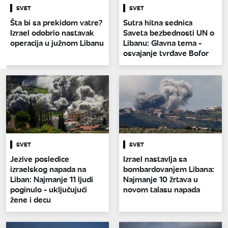
SVET
SVET
Šta bi sa prekidom vatre?
Sutra hitna sednica
Izrael odobrio nastavak
Saveta bezbednosti UN o
operacija u južnom Libanu
Libanu: Glavna tema -
osvajanje tvrđave Bofor
SVET
SVET
Jezive posledice
Izrael nastavlja sa
izraelskog napada na
bombardovanjem Libana:
Liban: Najmanje 11 ljudi
Najmanje 10 žrtava u
poginulo - uključujući
novom talasu napada
žene i decu