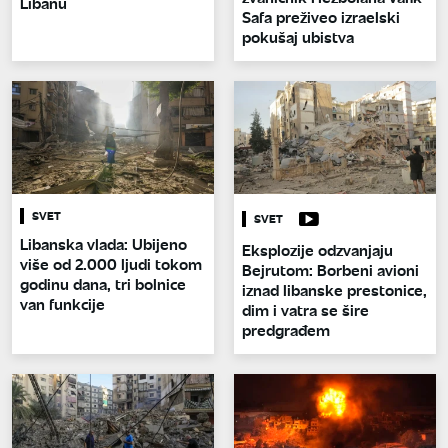
Libanu
Safa preživeo izraelski
pokušaj ubistva
SVET
SVET
Libanska vlada: Ubijeno
Eksplozije odzvanjaju
više od 2.000 ljudi tokom
Bejrutom: Borbeni avioni
godinu dana, tri bolnice
iznad libanske prestonice,
van funkcije
dim i vatra se šire
predgrađem