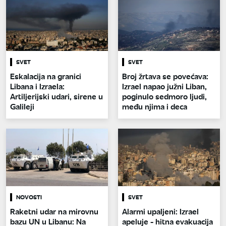
SVET
SVET
Eskalacija na granici
Broj žrtava se povećava:
Libana i Izraela:
Izrael napao južni Liban,
Artiljerijski udari, sirene u
poginulo sedmoro ljudi,
Galileji
među njima i deca
NOVOSTI
SVET
Raketni udar na mirovnu
Alarmi upaljeni: Izrael
bazu UN u Libanu: Na
apeluje - hitna evakuacija