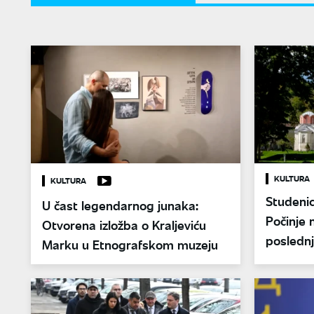
KULTURA
KULTURA
Studenici
U čast legendarnog junaka:
Počinje 
Otvorena izložba o Kraljeviću
poslednj
Marku u Etnografskom muzeju