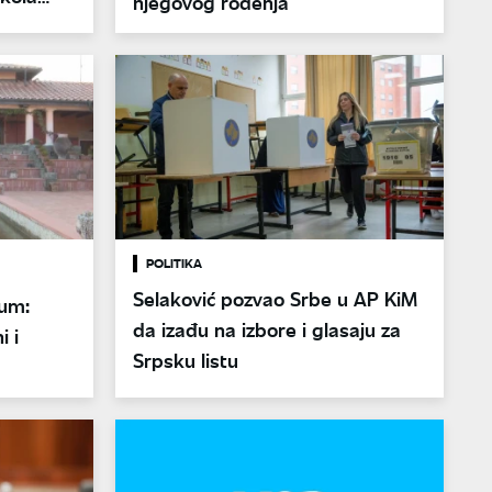
njegovog rođenja
POLITIKA
Selaković pozvao Srbe u AP KiM
jum:
da izađu na izbore i glasaju za
i i
Srpsku listu