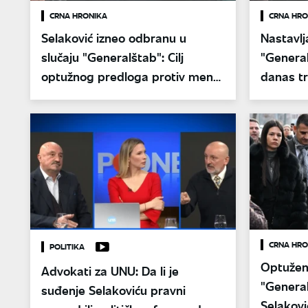
CRNA HRONIKA
CRNA HRO
Selaković izneo odbranu u
Nastavlj
slučaju "Generalštab": Cilj
"General
optužnog predloga protiv mene
danas tr
diskreditacija organa vlasti
odbranu
CRNA HRO
POLITIKA
Optuženi
Advokati za UNU: Da li je
"General
suđenje Selakoviću pravni
Selakovi