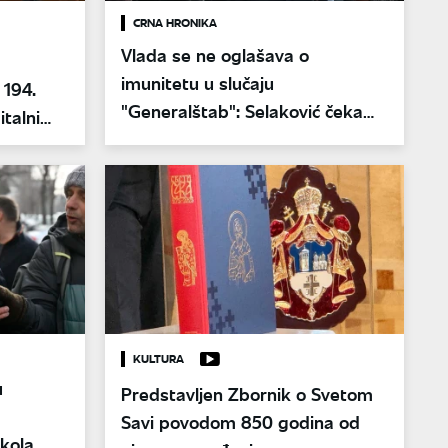
CRNA HRONIKA
Vlada se ne oglašava o
imunitetu u slučaju
 194.
"Generalštab": Selaković čeka
italni
odluku do 15. aprila
a
KULTURA
u
Predstavljen Zbornik o Svetom
Savi povodom 850 godina od
ikola