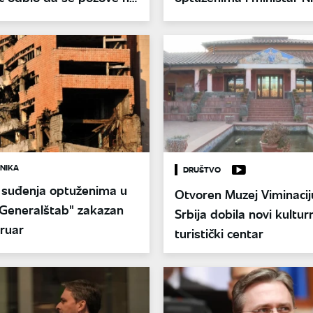
Selaković
NIKA
DRUŠTVO
 suđenja optuženima u
Otvoren Muzej Viminaci
"Generalštab" zakazan
Srbija dobila novi kulturn
bruar
turistički centar