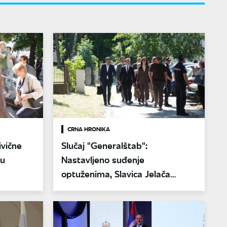
CRNA HRONIKA
vične
Slučaj "Generalštab":
 u
Nastavljeno suđenje
optuženima, Slavica Jelača
negirala krivicu