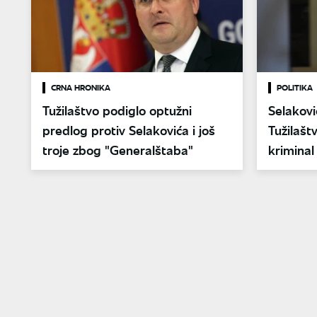
CRNA HRONIKA
POLITIKA
Tužilaštvo podiglo optužni
Selakovi
predlog protiv Selakovića i još
Tužilašt
troje zbog "Generalštaba"
kriminal