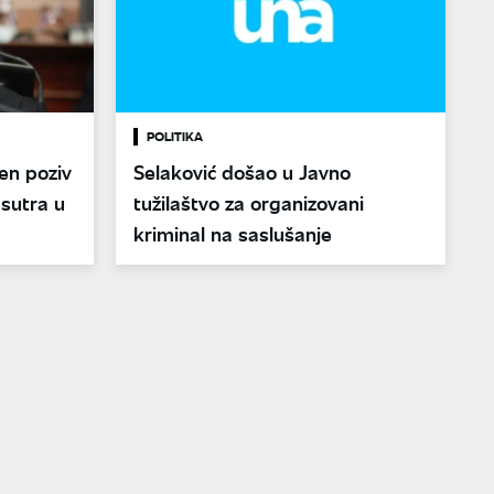
POLITIKA
en poziv
Selaković došao u Javno
 sutra u
tužilaštvo za organizovani
kriminal na saslušanje