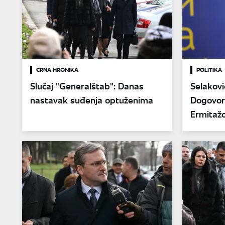
CRNA HRONIKA
POLITIKA
Slučaj "Generalštab": Danas
Selakovi
nastavak suđenja optuženima
Dogovor
Ermitažo
Ekspo 2