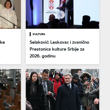
KULTURA
ske
Selaković: Leskovac i zvanično
Prestonica kulture Srbije za
i
2026. godinu