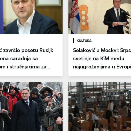
KULTURA
ć završio posetu Rusiji:
Selaković u Moskvi: Srp
ena saradnja sa
svetinje na KiM među
m i stručnjacima za
najugroženijima u Evrop
027