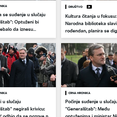
NIKA
DRUŠTVO
a se suđenje u slučaju
Kultura čitanja u fokusu:
štab": Optuženi bi
Narodna biblioteka slavi
ebalo da iznesu
rođendan, planira se dig
povratak spaljenih knjig
NIKA
CRNA HRONIKA
 u slučaju
Počinje suđenje u slučaj
štab" negirali krivicu:
"Generalštab": Među
ć odbio da se pozove na
optuženima i ministar N