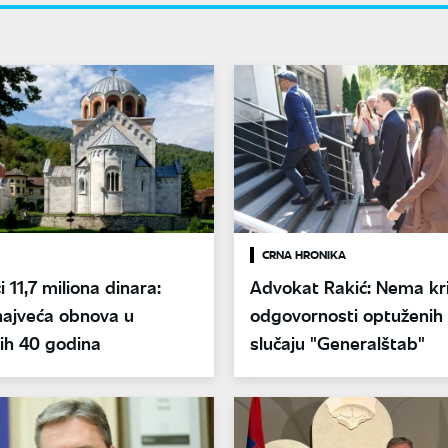
CRNA HRONIKA
 11,7 miliona dinara:
Advokat Rakić: Nema kri
najveća obnova u
odgovornosti optuženih
ih 40 godina
slučaju "Generalštab"