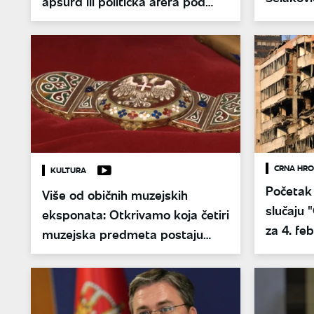
apsurd ili politička afera pod
imunitet
lupom tužilaštva?
CRNA HRO
KULTURA
Početak
Više od običnih muzejskih
slučaju 
eksponata: Otkrivamo koja četiri
za 4. fe
muzejska predmeta postaju
najčuvanije blago Srbije