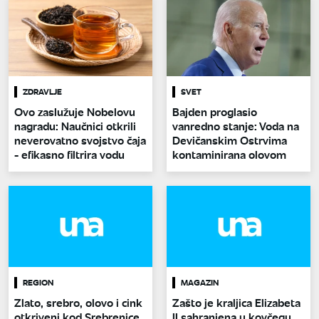
ZDRAVLJE
SVET
Ovo zaslužuje Nobelovu
Bajden proglasio
nagradu: Naučnici otkrili
vanredno stanje: Voda na
neverovatno svojstvo čaja
Devičanskim Ostrvima
- efikasno filtrira vodu
kontaminirana olovom
REGION
MAGAZIN
Zlato, srebro, olovo i cink
Zašto je kraljica Elizabeta
otkriveni kod Srebrenice
II sahranjena u kovčegu