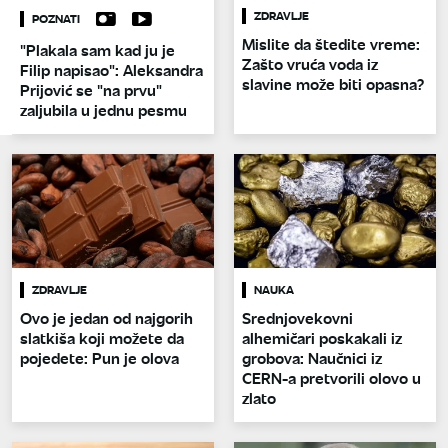
ZDRAVLJE
POZNATI
Mislite da štedite vreme:
"Plakala sam kad ju je
Zašto vruća voda iz
Filip napisao": Aleksandra
slavine može biti opasna?
Prijović se "na prvu"
zaljubila u jednu pesmu
ZDRAVLJE
NAUKA
Ovo je jedan od najgorih
Srednjovekovni
slatkiša koji možete da
alhemičari poskakali iz
pojedete: Pun je olova
grobova: Naučnici iz
CERN-a pretvorili olovo u
zlato