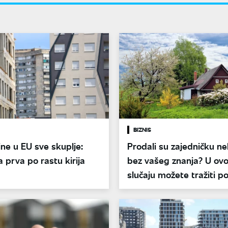
BIZNIS
ne u EU sve skuplje:
Prodali su zajedničku ne
 prva po rastu kirija
bez vašeg znanja? U ov
slučaju možete tražiti p
ugovora