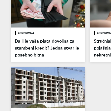
EKONOMIJA
EKONOMI
Da li je vaša plata dovoljna za
Stručnja
stambeni kredit? Jedna stvar je
pojašnja
posebno bitna
nekretni
stanova