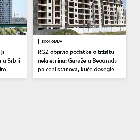
EKONOMIJA
ji
RGZ objavio podatke o tržištu
 u Srbiji
nekretnina: Garaže u Beogradu
kim
po ceni stanova, kuće dosegle
skoro dva miliona evra