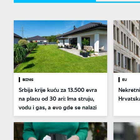
BIZNIS
EU
Srbija krije kuću za 13.500 evra
Nekretni
na placu od 30 ari: Ima struju,
Hrvatska
vodu i gas, a evo gde se nalazi