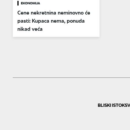
EKONOMIJA
Cene nekretnina neminovno će
pasti: Kupaca nema, ponuda
nikad veća
BLISKI ISTOK
SV