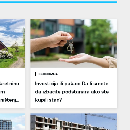
EKONOMIJA
kretninu
Investicija ili pakao: Da li smete
om
da izbacite podstanara ako ste
oništenje
kupili stan?