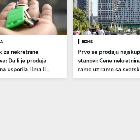
JA
BIZNIS
k za nekretnine
Prvo se prodaju najskupl
va: Da li je prodaja
stanovi: Cene nekretnina
na usporila i ima li
rame uz rame sa svets
 po nižim cenama
cenama