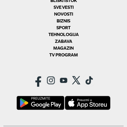
BLISKI ISTOK
SVE VESTI
NOVOSTI
BIZNIS
SPORT
TEHNOLOGIJA
ZABAVA
MAGAZIN
TV PROGRAM