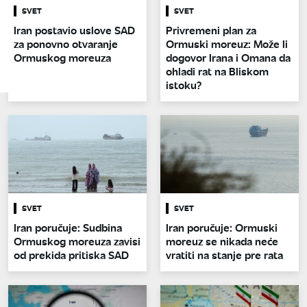
SVET
SVET
Iran postavio uslove SAD
Privremeni plan za
za ponovno otvaranje
Ormuski moreuz: Može li
Ormuskog moreuza
dogovor Irana i Omana da
ohladi rat na Bliskom
istoku?
SVET
SVET
Iran poručuje: Sudbina
Iran poručuje: Ormuski
Ormuskog moreuza zavisi
moreuz se nikada neće
od prekida pritiska SAD
vratiti na stanje pre rata