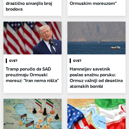
drastično smanjila broj
Ormuskim moreuzom"
brodova
SVET
SVET
Tramp poručio da SAD
Hamneijev savetnik
preuzimaju Ormuski
poslao snažnu poruku:
moreuz: "Iran nema ništa"
Ormuz važniji od desetina
atomskih bombi