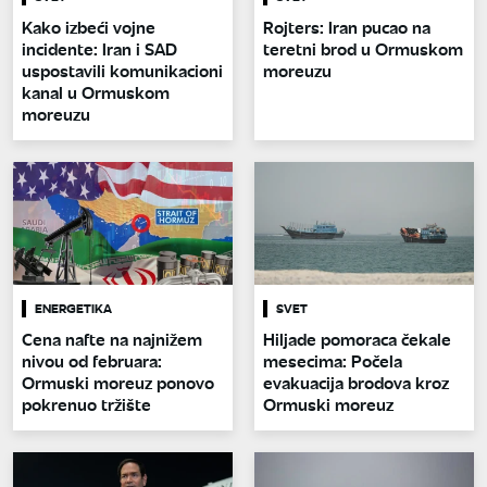
Kako izbeći vojne
Rojters: Iran pucao na
incidente: Iran i SAD
teretni brod u Ormuskom
uspostavili komunikacioni
moreuzu
kanal u Ormuskom
moreuzu
ENERGETIKA
SVET
Cena nafte na najnižem
Hiljade pomoraca čekale
nivou od februara:
mesecima: Počela
Ormuski moreuz ponovo
evakuacija brodova kroz
pokrenuo tržište
Ormuski moreuz