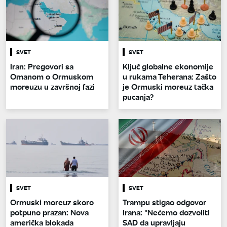
SVET
SVET
Iran: Pregovori sa
Ključ globalne ekonomije
Omanom o Ormuskom
u rukama Teherana: Zašto
moreuzu u završnoj fazi
je Ormuski moreuz tačka
pucanja?
SVET
SVET
Ormuski moreuz skoro
Trampu stigao odgovor
potpuno prazan: Nova
Irana: "Nećemo dozvoliti
američka blokada
SAD da upravljaju