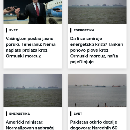
SVET
ENERGETIKA
Vašington poslao jasnu
Da li se smiruje
poruku Teheranu: Nema
energetska kriza? Tankeri
naplate prolaza kroz
ponovo plove kroz
Ormuski moreuz
Ormuski moreuz, nafta
pojeftinjuje
ENERGETIKA
SVET
Američki ministar:
Pakistan otkrio detalje
Normalizovan saobraćaj
dogovora: Narednih 60