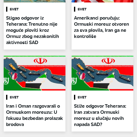
SVET
SVET
Stigao odgovor iz
Amerikanci poručuju:
Teherana: Trenutno nije
Ormuski moreuz otvoren
moguće ploviti kroz
za sva plovila, Iran ga ne
Ormuz zbog nezakonitih
kontroliše
aktivnosti SAD
SVET
SVET
Iran i Oman razgovarali o
Stiže odgovor Teherana:
Ormuskom moreuzu: U
Iran zatvara Ormuski
fokusu bezbedan prolazak
moreuz u slučaju novih
brodova
napada SAD?