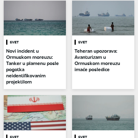
SVET
SVET
Novi incident u
Teheran upozorava:
Ormuskom moreuzu:
Avanturizam u
Tanker u plamenu posle
Ormuskom moreuzu
pogotka
imaće posledice
neidentifikovanim
projektilom
SVET
SVET