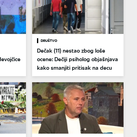
DRUŠTVO
Dečak (11) nestao zbog loše
evojčice
ocene: Dečiji psiholog objašnjava
kako smanjiti pritisak na decu