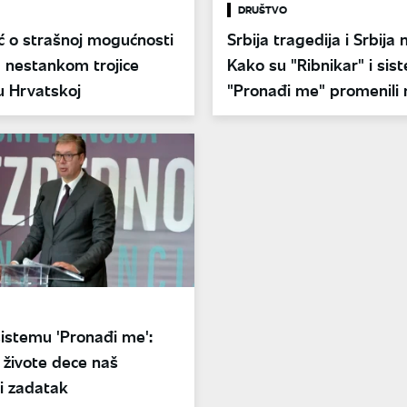
DRUŠTVO
ić o strašnoj mogućnosti
Srbija tragedija i Srbija 
a nestankom trojice
Kako su "Ribnikar" i sis
u Hrvatskoj
"Pronađi me" promenili
zemlju?
sistemu 'Pronađi me':
 živote dece naš
ji zadatak