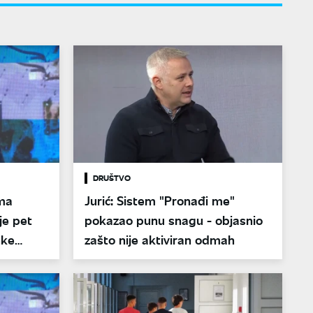
DRUŠTVO
ema
Jurić: Sistem "Pronađi me"
je pet
pokazao punu snagu - objasnio
nke
zašto nije aktiviran odmah