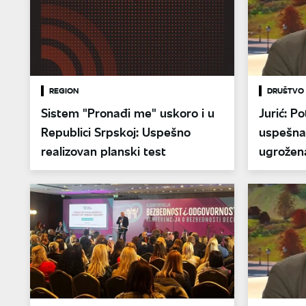
REGION
DRUŠTVO
Sistem "Pronađi me" uskoro i u
Jurić: P
Republici Srpskoj: Uspešno
uspešna,
realizovan planski test
ugrožen