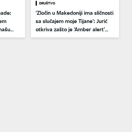
DRUŠTVO
nade:
'Zločin u Makedoniji ima sličnosti
tem
sa slučajem moje Tijane': Jurić
 našu
otkriva zašto je 'Amber alert'
neophodan