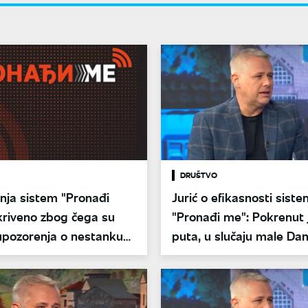
DRUŠTVO
ja sistem "Pronađi
Jurić o efikasnosti sist
kriveno zbog čega su
"Pronađi me": Pokrenut 
upozorenja o nestanku
puta, u slučaju male Da
neuspešno