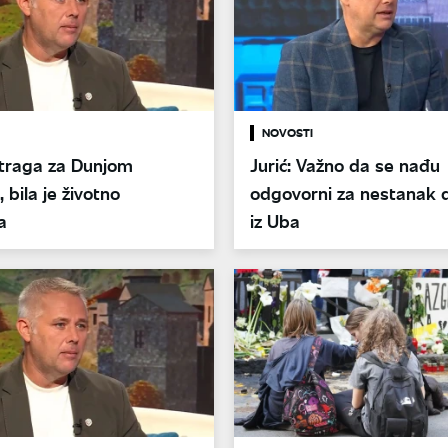
NOVOSTI
otraga za Dunjom
Jurić: Važno da se nađu
 bila je životno
odgovorni za nestanak d
a
iz Uba