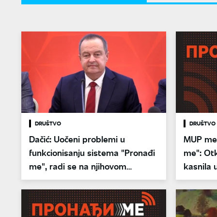
DRUŠTVO
DRUŠTVO
Dačić: Uočeni problemi u
MUP men
funkcionisanju sistema "Pronađi
me": Ot
me", radi se na njihovom
kasnila 
otklanjanju
deteta