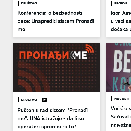
DRUŠTVO
REGION
Konferencija o bezbednosti
Igor Jur
dece: Unaprediti sistem Pronađi
u vezi s
me
dečaka 
NOVOSTI
DRUŠTVO
Vučić o 
Pušten u rad sistem "Pronađi
Sačuvati
me": UNA istražuje - da li su
najvažni
operateri spremni za to?