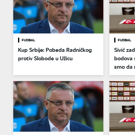
FUDBAL
FUDBAL
Kup Srbije: Pobeda Radničkog
Sivić za
protiv Slobode u Užicu
bodova 
smo da 