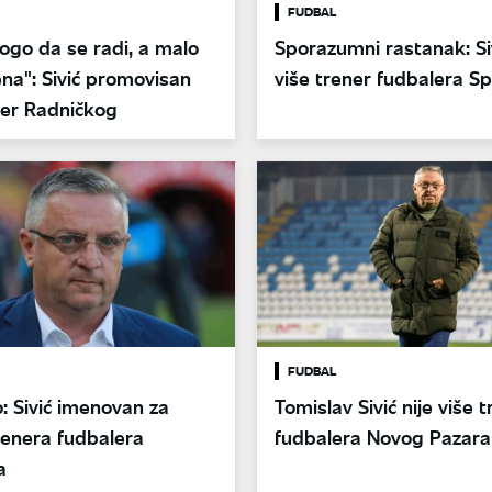
FUDBAL
go da se radi, a malo
Sporazumni rastanak: Siv
na": Sivić promovisan
više trener fudbalera S
ner Radničkog
FUDBAL
: Sivić imenovan za
Tomislav Sivić nije više 
renera fudbalera
fudbalera Novog Pazara
a