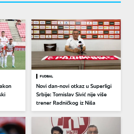
FUDBAL
Nakon
Novi dan-novi otkaz u Superligi
ski
Srbije: Tomislav Sivić nije više
trener Radničkog iz Niša