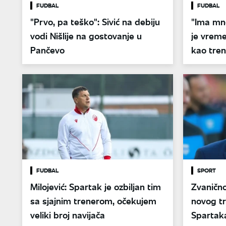
FUDBAL
FUDBAL
"Prvo, pa teško": Sivić na debiju
"Ima mno
vodi Nišlije na gostovanje u
je vreme
Pančevo
kao tre
FUDBAL
SPORT
Milojević: Spartak je ozbiljan tim
Zvanično
sa sjajnim trenerom, očekujem
novog t
veliki broj navijača
Spartak