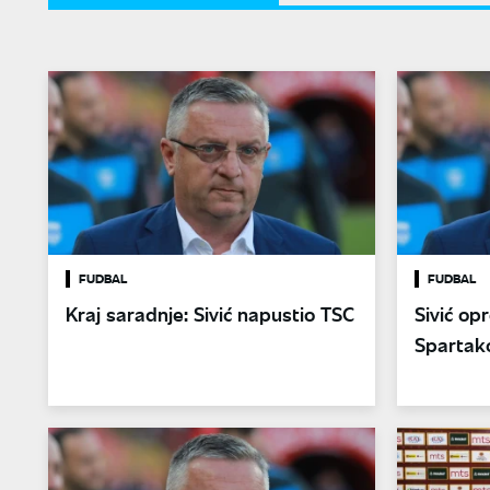
FUDBAL
FUDBAL
Kraj saradnje: Sivić napustio TSC
Sivić op
Spartako