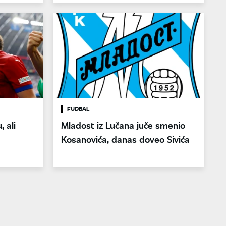
FUDBAL
, ali
Mladost iz Lučana juče smenio
Kosanovića, danas doveo Sivića