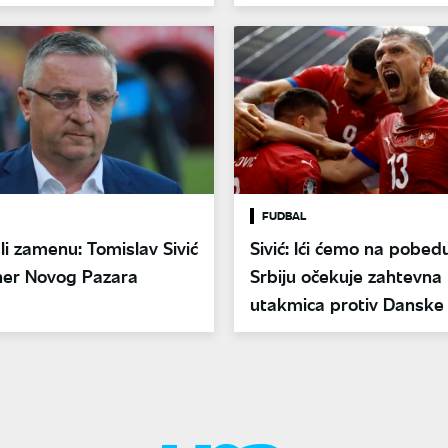
FUDBAL
li zamenu: Tomislav Sivić
Sivić: Ići ćemo na pobedu
ner Novog Pazara
Srbiju očekuje zahtevna
utakmica protiv Danske