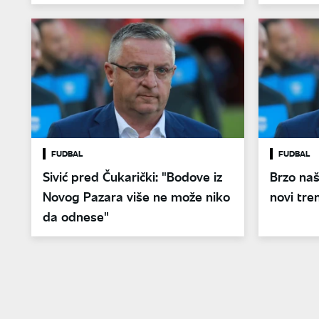
FUDBAL
FUDBAL
Sivić pred Čukarički: "Bodove iz
Brzo naš
Novog Pazara više ne može niko
novi tre
da odnese"