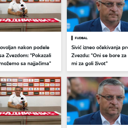
FUDBAL
dovoljan nakon podele
Sivić izneo očekivanja p
sa Zvezdom: "Pokazali
Zvezdu: "Oni se bore za t
možemo sa najjačima"
mi za goli život"