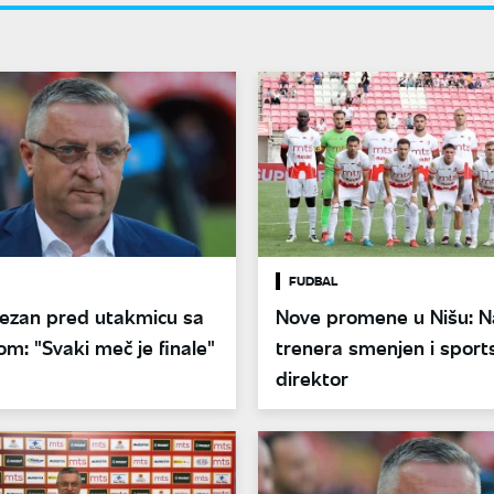
FUDBAL
rezan pred utakmicu sa
Nove promene u Nišu: 
m: "Svaki meč je finale"
trenera smenjen i sport
direktor