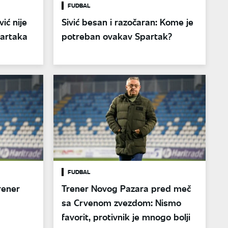
FUDBAL
ić nije
Sivić besan i razočaran: Kome je
partaka
potreban ovakav Spartak?
FUDBAL
trener
Trener Novog Pazara pred meč
sa Crvenom zvezdom: Nismo
favorit, protivnik je mnogo bolji