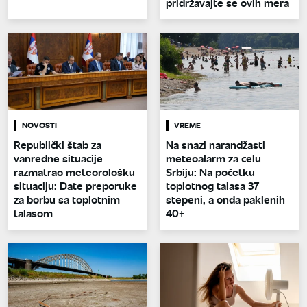
pridržavajte se ovih mera
NOVOSTI
VREME
Republički štab za
Na snazi narandžasti
vanredne situacije
meteoalarm za celu
razmatrao meteorološku
Srbiju: Na početku
situaciju: Date preporuke
toplotnog talasa 37
za borbu sa toplotnim
stepeni, a onda paklenih
talasom
40+