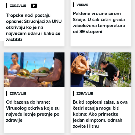
VREME
ZDRAVLJE
Paklene vrućine širom
Tropske noći postaju
Srbije: U čak četiri grada
opasne: Stručnjaci za UNU
zabeležena temperatura
otkrivaju ko je na
od 39 stepeni
najvećem udaru i kako se
zaštititi
ZDRAVLJE
ZDRAVLJE
Od bazena do hrane:
Bukti toplotni talas, a ova
Virusolog otkriva koje su
četiri stanja mogu biti
najveće letnje pretnje po
kobna: Ako primetite
zdravlje
jedan simptom, odmah
zovite Hitnu