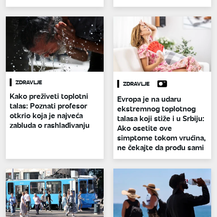
ZDRAVLJE
ZDRAVLJE
Kako preživeti toplotni
Evropa je na udaru
talas: Poznati profesor
ekstremnog toplotnog
otkrio koja je najveća
talasa koji stiže i u Srbiju:
zabluda o rashlađivanju
Ako osetite ove
simptome tokom vrućina,
ne čekajte da prođu sami