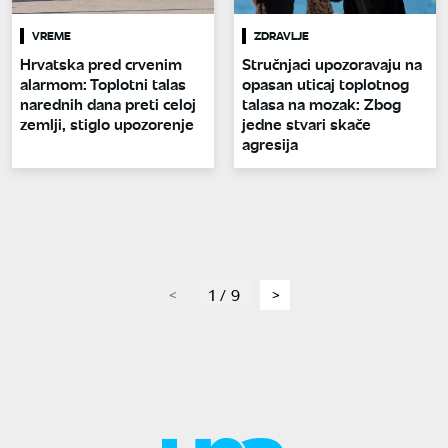
VREME
ZDRAVLJE
Hrvatska pred crvenim
Stručnjaci upozoravaju na
alarmom: Toplotni talas
opasan uticaj toplotnog
narednih dana preti celoj
talasa na mozak: Zbog
zemlji, stiglo upozorenje
jedne stvari skače
agresija
page
1 / 9
page