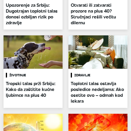
Upozorenje za Srbiju:
Otvarati ili zatvarati
Dugotrajan toplotni talas
prozore na plus 40?
donosi ozbiljan rizik po
Stručnjaci rešili večitu
zdravlje
dilemu
ŽIVOTINJE
ZDRAVLJE
Tropski talas prži Srbiju:
Toplotni talas ostavlja
Kako da zaštitite kućne
posledice nedeljama: Ako
ljubimce na plus 40
osetite ovo – odmah kod
lekara