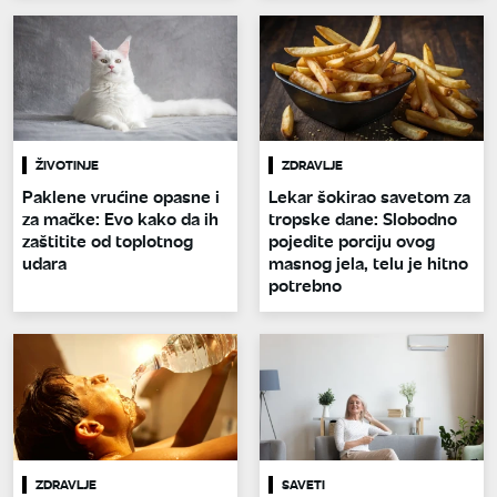
ŽIVOTINJE
ZDRAVLJE
Paklene vrućine opasne i
Lekar šokirao savetom za
za mačke: Evo kako da ih
tropske dane: Slobodno
zaštitite od toplotnog
pojedite porciju ovog
udara
masnog jela, telu je hitno
potrebno
ZDRAVLJE
SAVETI