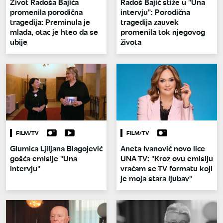
Život Radoša Bajića
Radoš Bajić stiže u "Una
promenila porodična
intervju": Porodična
tragedija: Preminula je
tragedija zauvek
mlada, otac je hteo da se
promenila tok njegovog
ubije
života
FILM/TV
FILM/TV
Glumica Ljiljana Blagojević
Aneta Ivanović novo lice
gošća emisije "Una
UNA TV: "Kroz ovu emisiju
intervju"
vraćam se TV formatu koji
je moja stara ljubav"