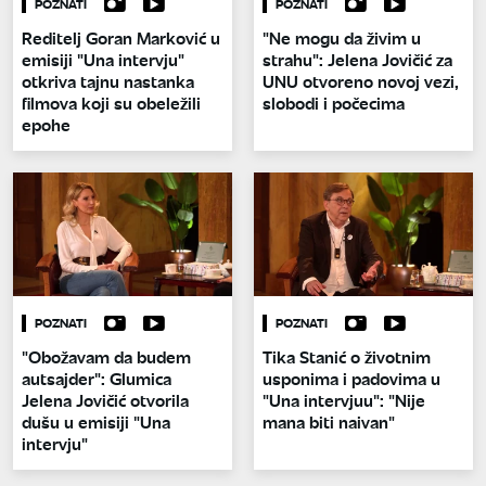
POZNATI
POZNATI
Reditelj Goran Marković u
"Ne mogu da živim u
emisiji "Una intervju"
strahu": Jelena Jovičić za
otkriva tajnu nastanka
UNU otvoreno novoj vezi,
filmova koji su obeležili
slobodi i počecima
epohe
POZNATI
POZNATI
"Obožavam da budem
Tika Stanić o životnim
autsajder": Glumica
usponima i padovima u
Jelena Jovičić otvorila
"Una intervjuu": "Nije
dušu u emisiji "Una
mana biti naivan"
intervju"