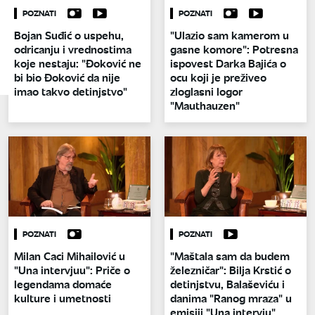
POZNATI
POZNATI
Bojan Suđić o uspehu,
"Ulazio sam kamerom u
odricanju i vrednostima
gasne komore": Potresna
koje nestaju: "Đoković ne
ispovest Darka Bajića o
bi bio Đoković da nije
ocu koji je preživeo
imao takvo detinjstvo"
zloglasni logor
"Mauthauzen"
POZNATI
POZNATI
Milan Caci Mihailović u
"Maštala sam da budem
"Una intervjuu": Priče o
železničar": Bilja Krstić o
legendama domaće
detinjstvu, Balaševiću i
kulture i umetnosti
danima "Ranog mraza" u
emisiji "Una intervju"