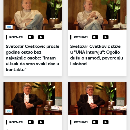
POZNATI
POZNATI
Svetozar Cvetković prošle
Svetozar Cvetković stiže
godine ostao bez
u "UNA intervju": Ogolio
najvažnije osobe: "Imam
dušu o samoći, poverenju
utisak da smo svaki dan u
i slobodi
kontaktu"
POZNATI
POZNATI