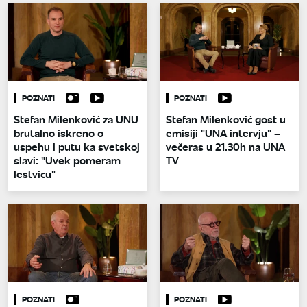
POZNATI
POZNATI
Stefan Milenković za UNU
Stefan Milenković gost u
brutalno iskreno o
emisiji "UNA intervju" –
uspehu i putu ka svetskoj
večeras u 21.30h na UNA
slavi: "Uvek pomeram
TV
lestvicu"
POZNATI
POZNATI