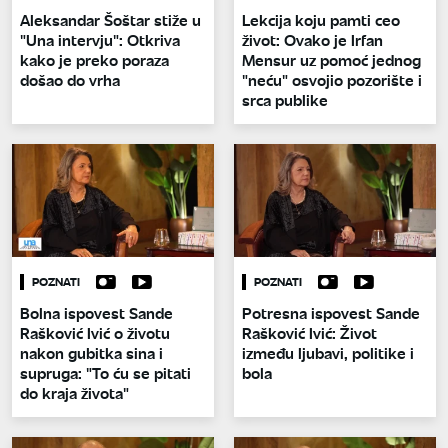
Aleksandar Šoštar stiže u
Lekcija koju pamti ceo
"Una intervju": Otkriva
život: Ovako je Irfan
kako je preko poraza
Mensur uz pomoć jednog
došao do vrha
"neću" osvojio pozorište i
srca publike
POZNATI
POZNATI
Bolna ispovest Sande
Potresna ispovest Sande
Rašković Ivić o životu
Rašković Ivić: Život
nakon gubitka sina i
između ljubavi, politike i
supruga: "To ću se pitati
bola
do kraja života"