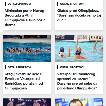
OSTALI SPORTOVI
OSTALI SPORTOVI
Minimalan poraz Novog
Glušac pred Olimpijakos:
Beograda u Atini:
"Spremno dočekujemo taj
Olimpijakos slavio posle
duel"
drame
OSTALI SPORTOVI
OSTALI SPORTOVI
Kragujevčani se sele u
Vaterpolisti Radničkog
Evrokup: Vaterpolisti
spremni za izazov: "
Radničkog poraženi od
Daćemo sve od sebe da
Olimpijakosa
pobedimo Olimpijakos"