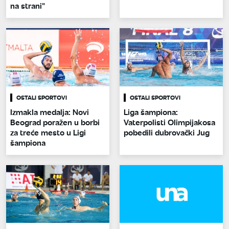
na strani"
OSTALI SPORTOVI
OSTALI SPORTOVI
Izmakla medalja: Novi
Liga šampiona:
Beograd poražen u borbi
Vaterpolisti Olimpijakosa
za treće mesto u Ligi
pobedili dubrovački Jug
šampiona