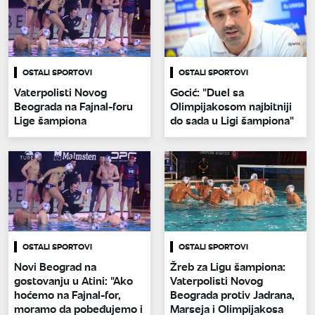
OSTALI SPORTOVI
OSTALI SPORTOVI
Vaterpolisti Novog
Gocić: "Duel sa
Beograda na Fajnal-foru
Olimpijakosom najbitniji
Lige šampiona
do sada u Ligi šampiona"
OSTALI SPORTOVI
OSTALI SPORTOVI
Novi Beograd na
Žreb za Ligu šampiona:
gostovanju u Atini: "Ako
Vaterpolisti Novog
hoćemo na Fajnal-for,
Beograda protiv Jadrana,
moramo da pobeđujemo i
Marseja i Olimpijakosa