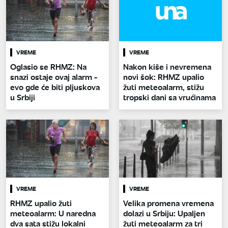
VREME
VREME
Oglasio se RHMZ: Na
Nakon kiše i nevremena
snazi ostaje ovaj alarm -
novi šok: RHMZ upalio
evo gde će biti pljuskova
žuti meteoalarm, stižu
u Srbiji
tropski dani sa vrućinama
VREME
VREME
RHMZ upalio žuti
Velika promena vremena
meteoalarm: U naredna
dolazi u Srbiju: Upaljen
dva sata stižu lokalni
žuti meteoalarm za tri