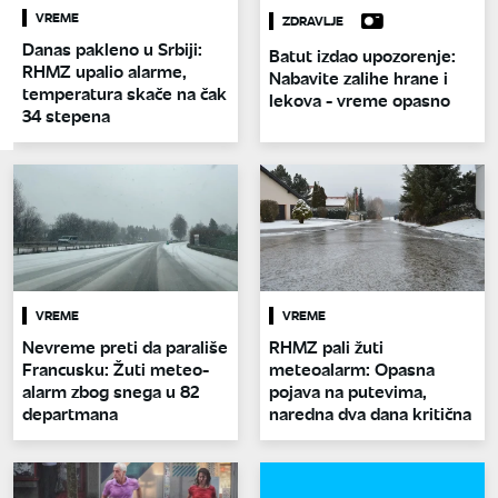
VREME
ZDRAVLJE
Danas pakleno u Srbiji:
Batut izdao upozorenje:
RHMZ upalio alarme,
Nabavite zalihe hrane i
temperatura skače na čak
lekova - vreme opasno
34 stepena
VREME
VREME
Nevreme preti da parališe
RHMZ pali žuti
Francusku: Žuti meteo-
meteoalarm: Opasna
alarm zbog snega u 82
pojava na putevima,
departmana
naredna dva dana kritična