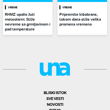
VREME
VREME
RHMZ upalio žuti
Pripremite kišobrane,
meteolarm: Stiže
tokom dana stiže velika
nevreme sa grmljavinom i
promena vremena
pad temperature
BLISKI ISTOK
SVE VESTI
NOVOSTI