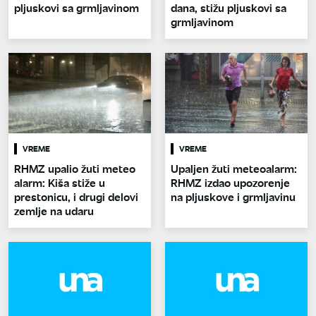
pljuskovi sa grmljavinom
dana, stižu pljuskovi sa
grmljavinom
VREME
VREME
RHMZ upalio žuti meteo
Upaljen žuti meteoalarm:
alarm: Kiša stiže u
RHMZ izdao upozorenje
prestonicu, i drugi delovi
na pljuskove i grmljavinu
zemlje na udaru