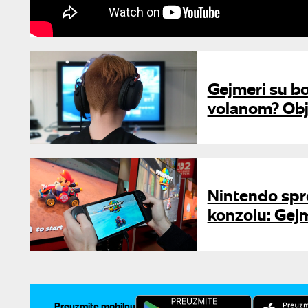
Gejmeri su bol
volanom? Obja
Nintendo spr
konzolu: Gej
Preuzmite mobilnu