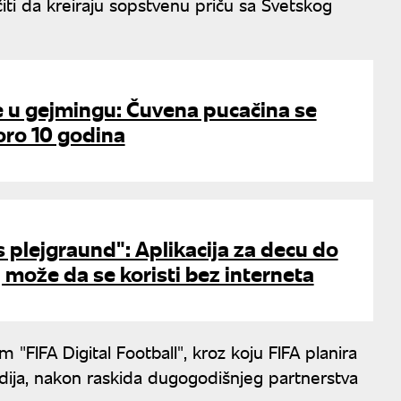
ti da kreiraju sopstvenu priču sa Svetskog
e u gejmingu: Čuvena pucačina se
oro 10 godina
ks plejgraund": Aplikacija za decu do
može da se koristi bez interneta
 "FIFA Digital Football", kroz koju FIFA planira
tudija, nakon raskida dugogodišnjeg partnerstva