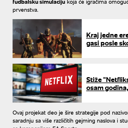
fudbalsku simulaciju
koja će igračima omogući
prvenstva.
Kraj jedne er
gasi posle sk
Stiže "Netfli
osam godina, 
Ovaj projekat deo je šire strategije pod nazivom
saradnju sa više različitih gejming naslova i s