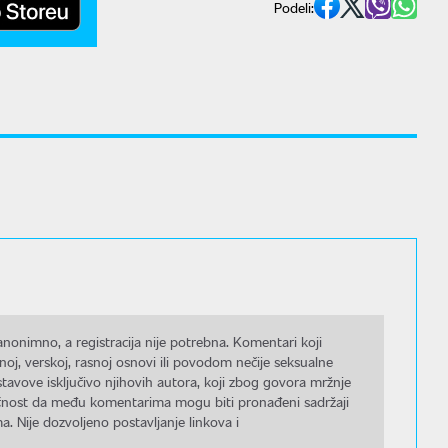
Podeli:
nonimno, a registracija nije potrebna. Komentari koji
noj, verskoj, rasnoj osnovi ili povodom nečije seksualne
stavove isključivo njihovih autora, koji zbog govora mržnje
gućnost da među komentarima mogu biti pronađeni sadržaji
a. Nije dozvoljeno postavljanje linkova i