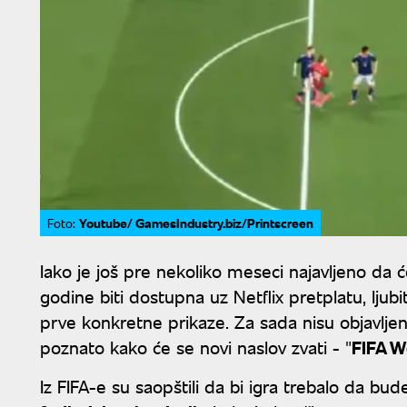
Youtube/ GamesIndustry.biz/Printscreen
Foto:
Iako je još pre nekoliko meseci najavljeno da 
godine biti dostupna uz Netflix pretplatu, ljubit
prve konkretne prikaze. Za sada nisu objavljeni n
poznato kako će se novi naslov zvati - "
FIFA W
Iz FIFA-e su saopštili da bi igra trebalo da bud