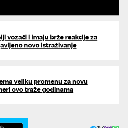
ji vozači i imaju brže reakcije za
vljeno novo istraživanje
ema veliku promenu za novu
meri ovo traže godinama