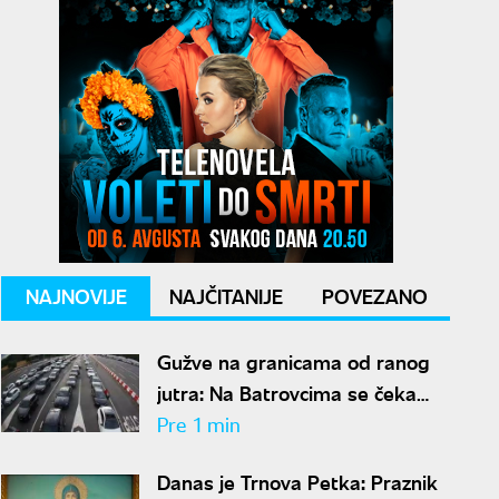
NAJNOVIJE
NAJČITANIJE
POVEZANO
Gužve na granicama od ranog
jutra: Na Batrovcima se čeka
četiri sata, evo gde su još
Pre 1 min
kolone
Danas je Trnova Petka: Praznik