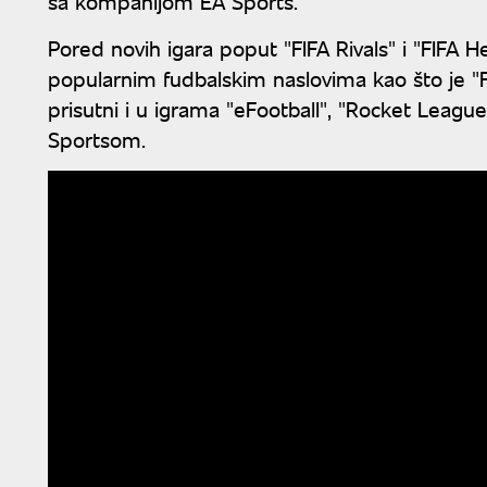
sa kompanijom EA Sports.
Pored novih igara poput "FIFA Rivals" i "FIFA Her
popularnim fudbalskim naslovima kao što je "F
prisutni i u igrama "eFootball", "Rocket Leagu
Sportsom.