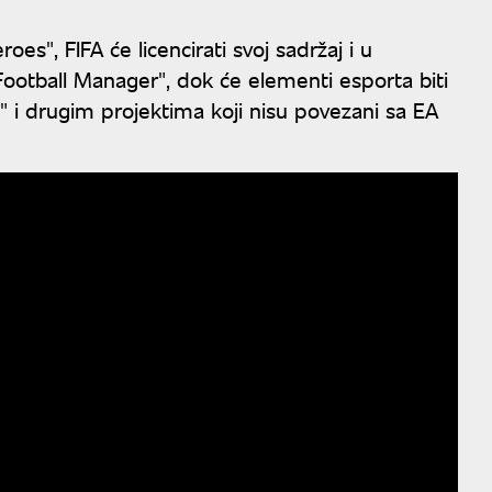
oes", FIFA će licencirati svoj sadržaj i u
ootball Manager", dok će elementi esporta biti
e" i drugim projektima koji nisu povezani sa EA