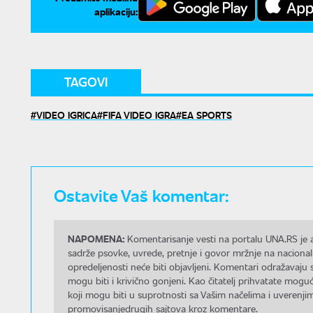
aplikaciju:
TAGOVI
VIDEO IGRICA
FIFA VIDEO IGRA
EA SPORTS
Ostavite Vaš komentar:
NAPOMENA:
Komentarisanje vesti na portalu UNA.RS je a
sadrže psovke, uvrede, pretnje i govor mržnje na nacional
opredeljenosti neće biti objavljeni. Komentari odražavaju 
mogu biti i krivično gonjeni. Kao čitatelj prihvatate mo
koji mogu biti u suprotnosti sa Vašim načelima i uverenjim
promovisanjedrugih sajtova kroz komentare.