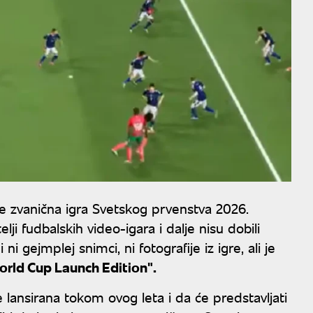
će zvanična igra Svetskog prvenstva 2026.
elji fudbalskih video-igara i dalje nisu dobili
i gejmplej snimci, ni fotografije iz igre, ali je
orld Cup Launch Edition".
e lansirana tokom ovog leta i da će predstavljati