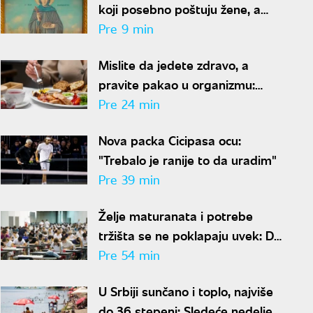
koji posebno poštuju žene, a
ovo su običaji i verovanja
Pre 9 min
Mislite da jedete zdravo, a
pravite pakao u organizmu:
Izbegavajte ove namirnice u
Pre 24 min
širokom luku ako vam je šećer u
Nova packa Cicipasa ocu:
krvi nestabilan
"Trebalo je ranije to da uradim"
Pre 39 min
Želje maturanata i potrebe
tržišta se ne poklapaju uvek: Da
li popularnost fakulteta znači i
Pre 54 min
siguran posao?
U Srbiji sunčano i toplo, najviše
do 36 stepeni: Sledeće nedelje