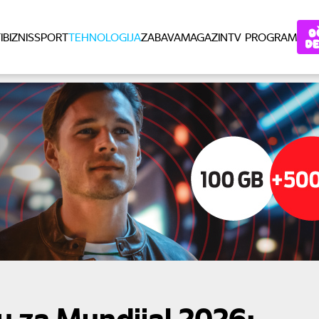
I
BIZNIS
SPORT
TEHNOLOGIJA
ZABAVA
MAGAZIN
TV PROGRAM
u za Mundijal 2026: