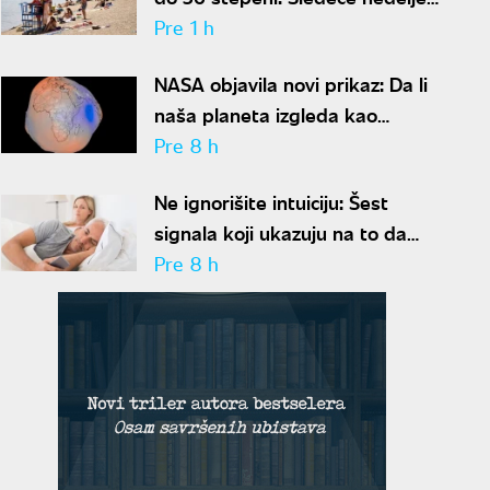
temperatura u porastu
Pre 1 h
NASA objavila novi prikaz: Da li
naša planeta izgleda kao
krompir ili kao plavi kliker?
Pre 8 h
Ne ignorišite intuiciju: Šest
signala koji ukazuju na to da
partner krije aferu
Pre 8 h