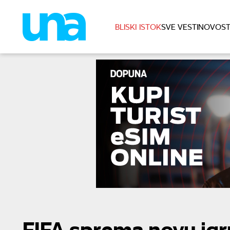
BLISKI ISTOK
SVE VESTI
NOVOST
FIFA sprema novu igr