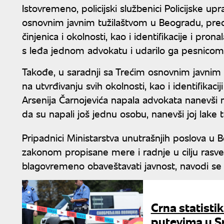
Istovremeno, policijski službenici Policijske u
osnovnim javnim tužilaštvom u Beogradu, predu
činjenica i okolnosti, kao i identifikacije i prona
s leđa jednom advokatu i udarilo ga pesnicom
Takođe, u saradnji sa Trećim osnovnim javnim t
na utvrđivanju svih okolnosti, kao i identifikacij
Arsenija Čarnojevića napala advokata nanevši 
da su napali još jednu osobu, nanevši joj lake
Pripadnici Ministarstva unutrašnjih poslova u
zakonom propisane mere i radnje u cilju rasvet
blagovremeno obaveštavati javnost, navodi se
Crna statisti
putevima u Srb