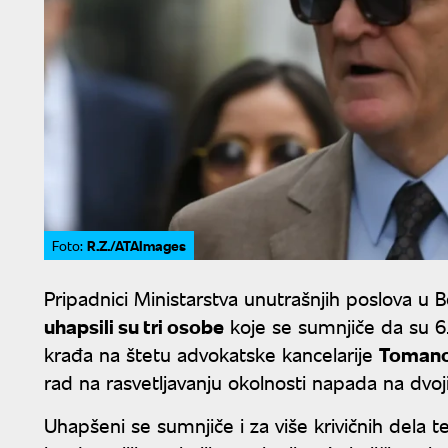
R.Z./ATAImages
Foto:
Pripadnici Ministarstva unutrašnjih poslova u 
uhapsili su tri osobe
koje se sumnjiče da su 6.
krađa na štetu advokatske kancelarije
Tomano
rad na rasvetljavanju okolnosti napada na dvo
Uhapšeni se sumnjiče i za više krivičnih dela t