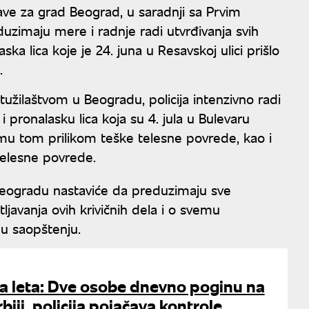
prave za grad Beograd, u saradnji sa Prvim
zimaju mere i radnje radi utvrđivanja svih
laska lica koje je 24. juna u Resavskoj ulici prišlo
.
užilaštvom u Beogradu, policija intenzivno radi
i i pronalasku lica koja su 4. jula u Bulevaru
mu tom prilikom teške telesne povrede, kao i
 telesne povrede.
 Beogradu nastaviće da preduzimaju sve
ljavanja ovih krivičnih dela i o svemu
 u saopštenju.
ka leta: Dve osobe dnevno poginu na
iji, policija pojačava kontrole