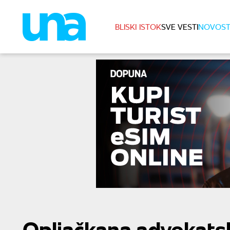
BLISKI ISTOK
SVE VESTI
NOVOST
Opljačkana advokatsk