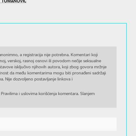
T TOMANOVIĆ
nonimno, a registracija nije potrebna. Komentari koji
noj, verskoj, rasnoj osnovi ili povodom nečije seksualne
stavove isključivo njihovih autora, koji zbog govora mržnje
gućnost da među komentarima mogu biti pronađeni sadržaji
a. Nije dozvoljeno postavljanje linkova i
 Pravilima i uslovima korišćenja komentara. Slanjem