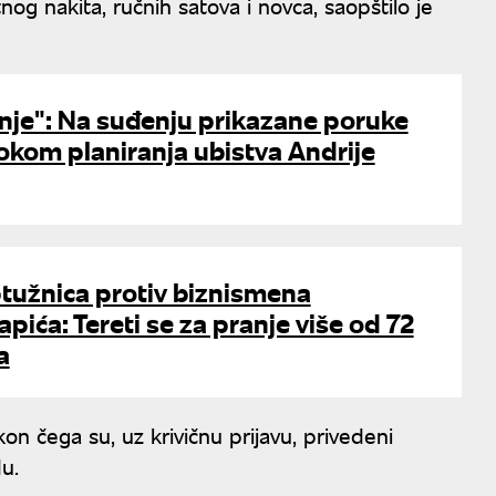
tnog nakita, ručnih satova i novca, saopštilo je
nje": Na suđenju prikazane poruke
okom planiranja ubistva Andrije
tužnica protiv biznismena
pića: Tereti se za pranje više od 72
a
n čega su, uz krivičnu prijavu, privedeni
u.