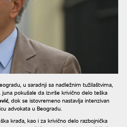
Beogradu, u saradnji sa nadležnim tužilaštvima,
 juna pokušale da izvrše krivično delo teška
vić
, dok se istovremeno nastavlja intenzivan
jicu advokata u Beogradu.
eška krađa, kao i za krivično delo razbojnička