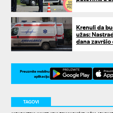
Krenuli da bu
užas: Nastrada
dana završio
Preuzmite mobilnu
aplikaciju:
TAGOVI