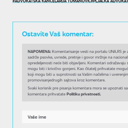
ADVOKATSKA KANCELARIJA TOMANOVIĆ
PLJAČKA ADVOKA
Ostavite Vaš komentar:
NAPOMENA:
Komentarisanje vesti na portalu UNA.RS je a
sadrže psovke, uvrede, pretnje i govor mržnje na nacional
opredeljenosti neće biti objavljeni. Komentari odražavaju 
mogu biti i krivično gonjeni. Kao čitatelj prihvatate mo
koji mogu biti u suprotnosti sa Vašim načelima i uverenjim
promovisanjedrugih sajtova kroz komentare.
Svaki korisnik pre pisanja komentara mora se upoznati sa
Politiku privatnosti.
komentara prihvatate