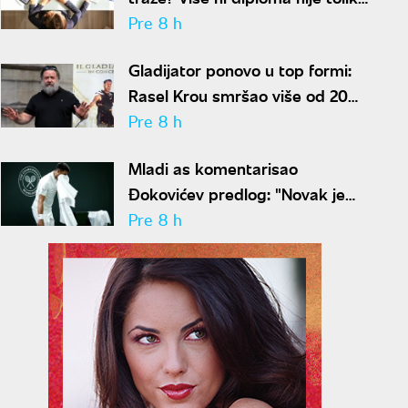
važna
Pre 8 h
Gladijator ponovo u top formi:
Rasel Krou smršao više od 20
kilograma pa zapalio društvene
Pre 8 h
mreže novim izgledom
Mladi as komentarisao
Đokovićev predlog: "Novak je
sve stariji, zato nam predlaže
Pre 8 h
kraće mečeve"