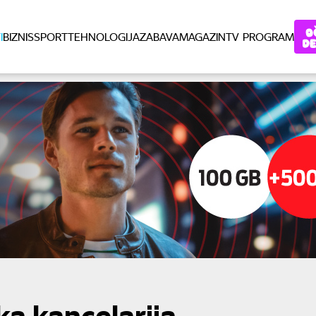
I
BIZNIS
SPORT
TEHNOLOGIJA
ZABAVA
MAGAZIN
TV PROGRAM
a kancelarija