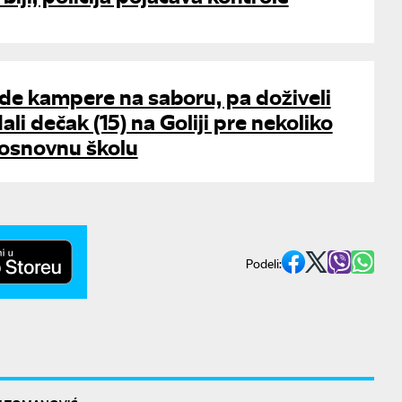
de kampere na saboru, pa doživeli
li dečak (15) na Goliji pre nekoliko
 osnovnu školu
Podeli: