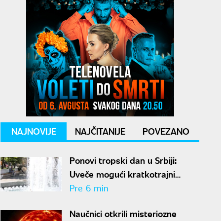
NAJNOVIJE
NAJČITANIJE
POVEZANO
Ponovi tropski dan u Srbiji:
Uveče mogući kratkotrajni
pljuskovi sa grmljavinom
Pre 6 min
Naučnici otkrili misteriozne