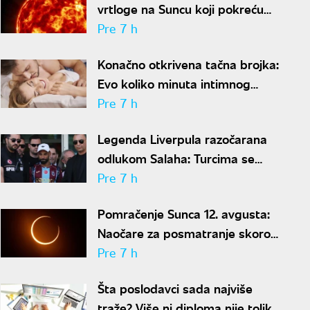
vrtloge na Suncu koji pokreću
solarne baklje
Pre 7 h
Konačno otkrivena tačna brojka:
Evo koliko minuta intimnog
odnosa je ženi potrebno da bi
Pre 7 h
bila potpuno zadovoljna
Legenda Liverpula razočarana
odlukom Salaha: Turcima se
neće dopasti ove reči
Pre 7 h
Pomračenje Sunca 12. avgusta:
Naočare za posmatranje skoro
rasprodate
Pre 7 h
Šta poslodavci sada najviše
traže? Više ni diploma nije toliko