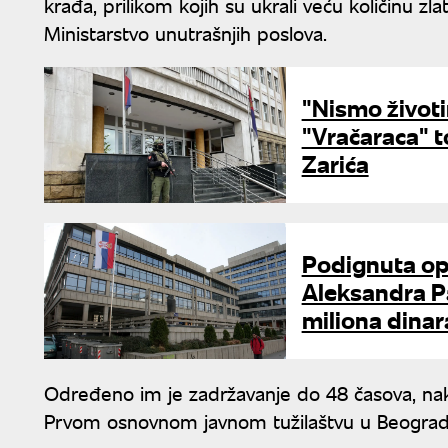
krađa, prilikom kojih su ukrali veću količinu zla
Ministarstvo unutrašnjih poslova.
"Nismo životi
"Vračaraca" t
Zarića
Podignuta op
Aleksandra Pa
miliona dinar
Određeno im je zadržavanje do 48 časova, nako
Prvom osnovnom javnom tužilaštvu u Beograd