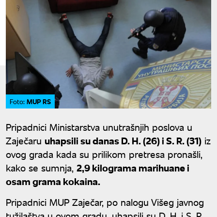
MUP RS
Foto:
Pripadnici Ministarstva unutrašnjih poslova u
Zaječaru
uhapsili su danas D. H. (26) i S. R. (31)
iz
ovog grada kada su prilikom pretresa pronašli,
kako se sumnja,
2,9 kilograma marihuane i
osam grama kokaina.
Pripadnici MUP Zaječar, po nalogu Višeg javnog
tužilaštva u ovom gradu, uhapsili su D. H. i S. R,