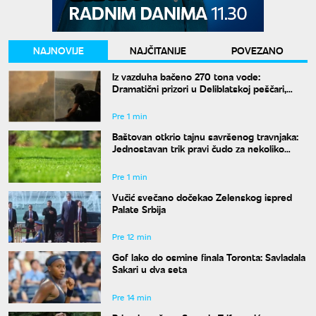
NAJNOVIJE
NAJČITANIJE
POVEZANO
Iz vazduha bačeno 270 tona vode:
Dramatični prizori u Deliblatskoj peščari,
MUP objavio snimke borbe sa vatrenom
stihijom
Pre 1 min
Baštovan otkrio tajnu savršenog travnjaka:
Jednostavan trik pravi čudo za nekoliko
nedelja
Pre 1 min
Vučić svečano dočekao Zelenskog ispred
Palate Srbija
Pre 12 min
Gof lako do osmine finala Toronta: Savladala
Sakari u dva seta
Pre 14 min