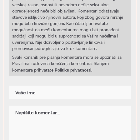
verskoj, rasnoj osnovi ili povodom nečije seksualne
opredeljenosti neće biti objavljeni. Komentari odražavaju
stavove isključivo njihovih autora, koji zbog govora mržnje
mogu biti i krivično gonjeni. Kao čitatelj prihvatate
mogućnost da među komentarima mogu biti pronađeni
sadržaji koji mogu biti u suprotnosti sa Vašim načelima i
uverenjima. Nije dozvoljeno postavljanje linkova i
promovisanjedrugih sajtova kroz komentare.
Svaki korisnik pre pisanja komentara mora se upoznati sa
Pravilima i uslovima korišćenja komentara. Slanjem
Politiku privatnosti.
komentara prihvatate