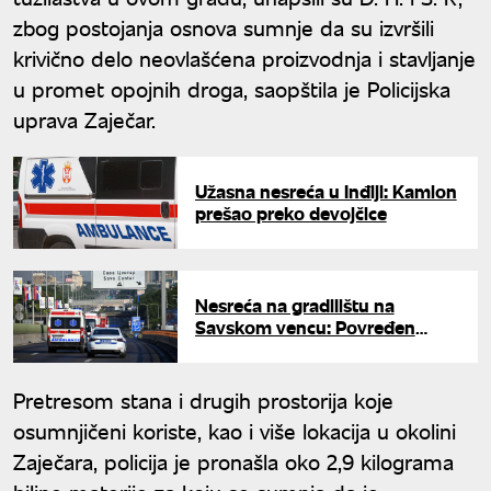
zbog postojanja osnova sumnje da su izvršili
krivično delo neovlašćena proizvodnja i stavljanje
u promet opojnih droga, saopštila je Policijska
uprava Zaječar.
Užasna nesreća u Inđiji: Kamion
prešao preko devojčice
Nesreća na gradilištu na
Savskom vencu: Povređen
radnik, prevezen u Urgentni
centar
Pretresom stana i drugih prostorija koje
osumnjičeni koriste, kao i više lokacija u okolini
Zaječara, policija je pronašla oko 2,9 kilograma