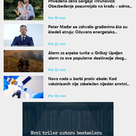
Privedena žena Sergeja Trifunovića:
Obezbeđenje posumnjalo na krađu - odmah
zvali policiju
Pre 19 min
Peter Mađar se zahvalio građanima što su
štedeli struju: Očuvana energetska
stabilnost zemlje
Pre 22 min
Alarm za srpske turite u Grčkoj: Upaljen
alarm za ove popularne destinacije zbog
opasnosti od požara
Pre 32 min
Nova nada u borbi protiv ebole: Kod
vakcinisanih nije zabeležen nijedan smrtni
slučaj
Pre 33 min