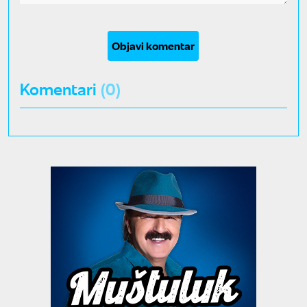
Objavi komentar
Komentari
(0)