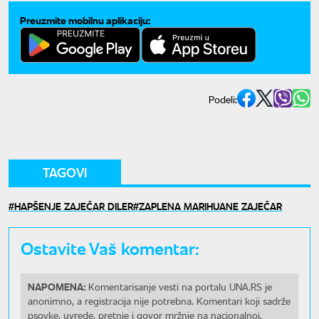
Preuzmite mobilnu aplikaciju:
Podeli:
TAGOVI
HAPŠENJE ZAJEČAR DILER
ZAPLENA MARIHUANE ZAJEČAR
Ostavite Vaš komentar:
NAPOMENA:
Komentarisanje vesti na portalu UNA.RS je
anonimno, a registracija nije potrebna. Komentari koji sadrže
psovke, uvrede, pretnje i govor mržnje na nacionalnoj,