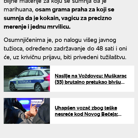
biljne materije za koju se sumnja da je
marihuana,
osam grama praha za koji se
sumnja da je kokain, vagicu za precizno
merenje i jednu mrvilicu.
Osumnjičenima je, po nalogu višeg javnog
tužioca, određeno zadržavanje do 48 sati i oni
će, uz krivičnu prijavu, biti privedeni tužilaštvu.
Nasilje na Voždovcu: Muškarac
(33) brutalno pretukao bivšu
suprugu, uhapšen na licu mesta
Uhapšen vozač zbog teške
nesreće kod Novog Bečeja:
Motociklista poginuo na mestu,
žena preminula u bolnici