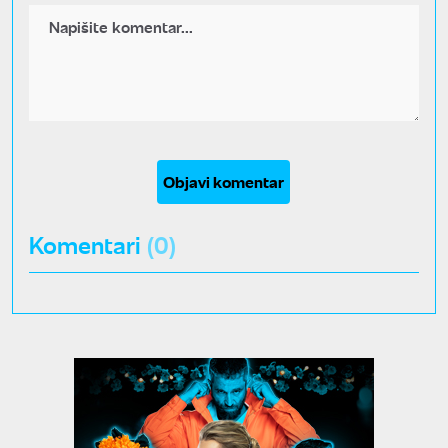
Objavi komentar
Komentari
(0)