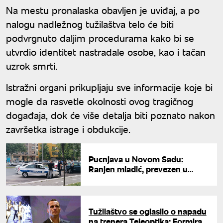
Na mestu pronalaska obavljen je uviđaj, a po
nalogu nadležnog tužilaštva telo će biti
podvrgnuto daljim procedurama kako bi se
utvrdio identitet nastradale osobe, kao i tačan
uzrok smrti.
Istražni organi prikupljaju sve informacije koje bi
mogle da rasvetle okolnosti ovog tragičnog
događaja, dok će više detalja biti poznato nakon
završetka istrage i obdukcije.
Pucnjava u Novom Sadu:
Ranjen mladić, prevezen u
Klinički centar Vojvodine
Tužilaštvo se oglasilo o napadu
na trenera Teleoptika: Formiran