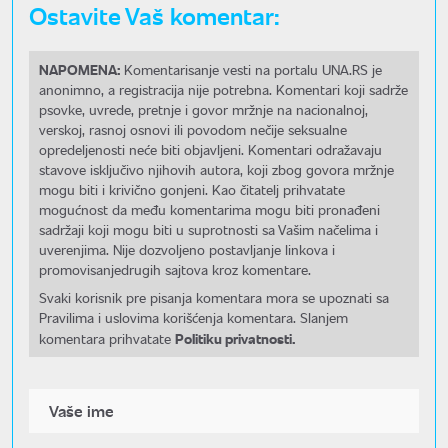
Ostavite Vaš komentar:
NAPOMENA:
Komentarisanje vesti na portalu UNA.RS je
anonimno, a registracija nije potrebna. Komentari koji sadrže
psovke, uvrede, pretnje i govor mržnje na nacionalnoj,
verskoj, rasnoj osnovi ili povodom nečije seksualne
opredeljenosti neće biti objavljeni. Komentari odražavaju
stavove isključivo njihovih autora, koji zbog govora mržnje
mogu biti i krivično gonjeni. Kao čitatelj prihvatate
mogućnost da među komentarima mogu biti pronađeni
sadržaji koji mogu biti u suprotnosti sa Vašim načelima i
uverenjima. Nije dozvoljeno postavljanje linkova i
promovisanjedrugih sajtova kroz komentare.
Svaki korisnik pre pisanja komentara mora se upoznati sa
Pravilima i uslovima korišćenja komentara. Slanjem
Politiku privatnosti.
komentara prihvatate