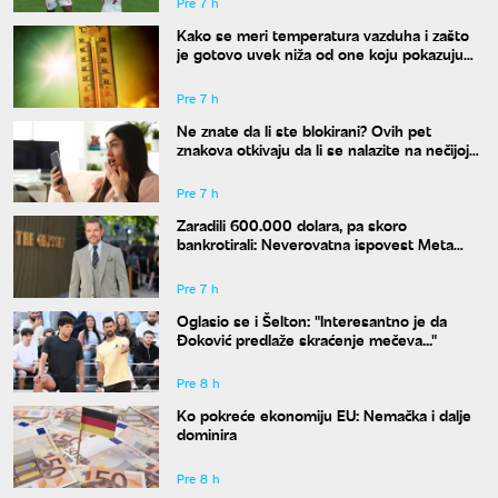
Pre 7 h
Kako se meri temperatura vazduha i zašto
je gotovo uvek niža od one koju pokazuju
naši termometri
Pre 7 h
Ne znate da li ste blokirani? Ovih pet
znakova otkivaju da li se nalazite na nečijoj
"crnoj listi"
Pre 7 h
Zaradili 600.000 dolara, pa skoro
bankrotirali: Neverovatna ispovest Meta
Dejmona o paklu kroz koji je prošao
Pre 7 h
Oglasio se i Šelton: "Interesantno je da
Đoković predlaže skraćenje mečeva..."
Pre 8 h
Ko pokreće ekonomiju EU: Nemačka i dalje
dominira
Pre 8 h