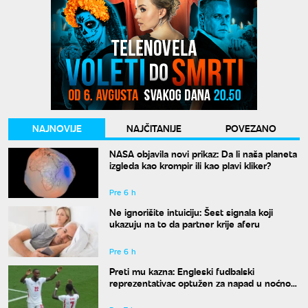
NAJNOVIJE
NAJČITANIJE
POVEZANO
NASA objavila novi prikaz: Da li naša planeta
izgleda kao krompir ili kao plavi kliker?
Pre 6 h
Ne ignorišite intuiciju: Šest signala koji
ukazuju na to da partner krije aferu
Pre 6 h
Preti mu kazna: Engleski fudbalski
reprezentativac optužen za napad u noćnom
klubu