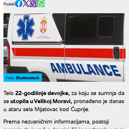
Podeli:
Shutterstock
Foto:
Telo
22-godišnje devojke,
za koju se sumnja da
se
utopila u Velikoj Moravi,
pronađeno je danas
u ataru sela Mijatovac kod Ćuprije.
Prema nezvaničnim informacijama, postoji