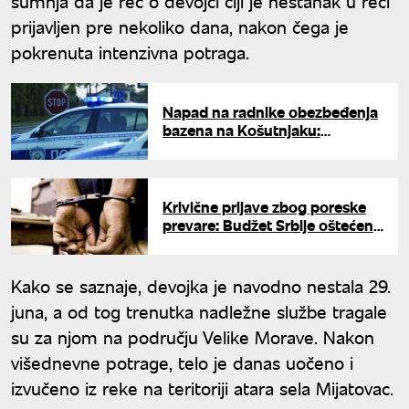
sumnja da je reč o devojci čiji je nestanak u reci
prijavljen pre nekoliko dana, nakon čega je
pokrenuta intenzivna potraga.
Napad na radnike obezbeđenja
bazena na Košutnjaku:
Tinejdžeri sa motkama
preskočili ogradu, jedan mladić
u bolnici
Krivične prijave zbog poreske
prevare: Budžet Srbije oštećen
za 12 miliona
Kako se saznaje, devojka je navodno nestala 29.
juna, a od tog trenutka nadležne službe tragale
su za njom na području Velike Morave. Nakon
višednevne potrage, telo je danas uočeno i
izvučeno iz reke na teritoriji atara sela Mijatovac.