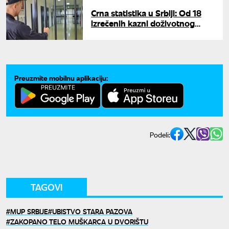
Crna statistika u Srbiji: Od 18
izrečenih kazni doživotnog
zatvora u Srbiji, žrtve su u čak
15 slučajeva bile žene
Preuzmite mobilnu aplikaciju:
Podeli:
TAGOVI
MUP SRBIJE
UBISTVO STARA PAZOVA
ZAKOPANO TELO MUŠKARCA U DVORIŠTU