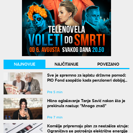
NAJNOVIJE
NAJČITANIJE
POVEZANO
Sve je spremno za isplatu državne pomoći:
PIO Fond saopštio kada penzioneri dobijaju
novac
Pre 5 min
Hitno oglašavanje Tanje Savić nakon što je
prekinula nastup: "Mnogo znači"
Pre 7 min
Komšije pripremaju plan za nestašice struje:
Ograničava se potrošnja električne energije