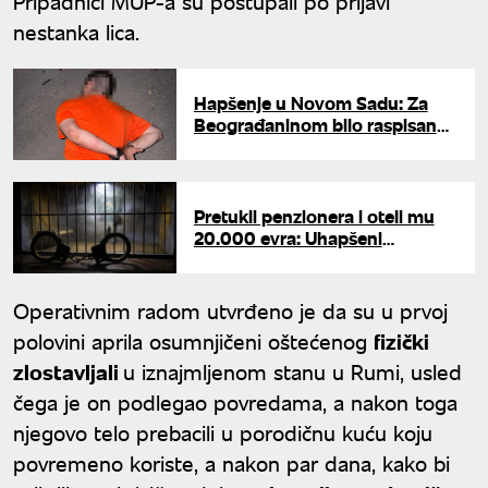
Pripadnici MUP-a su postupali po prijavi
nestanka lica.
Hapšenje u Novom Sadu: Za
Beograđaninom bilo raspisano
više poternica
Pretukli penzionera i oteli mu
20.000 evra: Uhapšeni
razbojnici iz Pančeva i
Hajdučice, jednom određen
pritvor
Operativnim radom utvrđeno je da su u prvoj
polovini aprila osumnjičeni oštećenog
fizički
zlostavljali
u iznajmljenom stanu u Rumi, usled
čega je on podlegao povredama, a nakon toga
njegovo telo prebacili u porodičnu kuću koju
povremeno koriste, a nakon par dana, kako bi