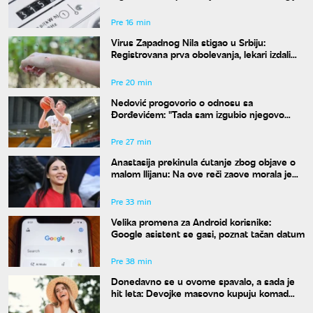
Pre 16 min
Virus Zapadnog Nila stigao u Srbiju:
Registrovana prva obolevanja, lekari izdali
hitan spisak mera zaštite
Pre 20 min
Nedović progovorio o odnosu sa
Đorđevićem: "Tada sam izgubio njegovo
poverenje zauvek"
Pre 27 min
Anastasija prekinula ćutanje zbog objave o
malom Ilijanu: Na ove reči zaove morala je
da odgovori
Pre 33 min
Velika promena za Android korisnike:
Google asistent se gasi, poznat tačan datum
Pre 38 min
Donedavno se u ovome spavalo, a sada je
hit leta: Devojke masovno kupuju komad
koji su nekada krile ispod odeće