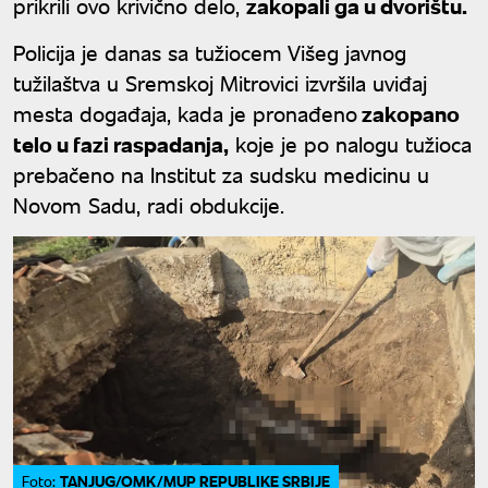
prikrili ovo krivično delo,
zakopali ga u dvorištu.
Policija je danas sa tužiocem Višeg javnog
tužilaštva u Sremskoj Mitrovici izvršila uviđaj
mesta događaja, kada je pronađeno
zakopano
telo u fazi raspadanja,
koje je po nalogu tužioca
prebačeno na Institut za sudsku medicinu u
Novom Sadu, radi obdukcije.
TANJUG/OMK/MUP REPUBLIKE SRBIJE
Foto: