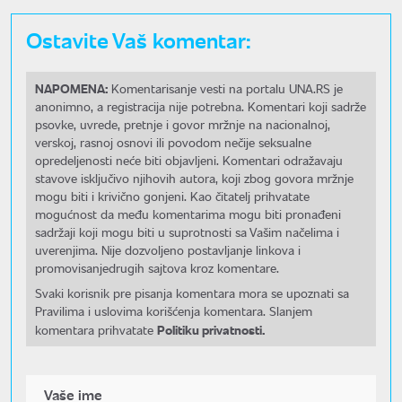
Ostavite Vaš komentar:
NAPOMENA:
Komentarisanje vesti na portalu UNA.RS je
anonimno, a registracija nije potrebna. Komentari koji sadrže
psovke, uvrede, pretnje i govor mržnje na nacionalnoj,
verskoj, rasnoj osnovi ili povodom nečije seksualne
opredeljenosti neće biti objavljeni. Komentari odražavaju
stavove isključivo njihovih autora, koji zbog govora mržnje
mogu biti i krivično gonjeni. Kao čitatelj prihvatate
mogućnost da među komentarima mogu biti pronađeni
sadržaji koji mogu biti u suprotnosti sa Vašim načelima i
uverenjima. Nije dozvoljeno postavljanje linkova i
promovisanjedrugih sajtova kroz komentare.
Svaki korisnik pre pisanja komentara mora se upoznati sa
Pravilima i uslovima korišćenja komentara. Slanjem
Politiku privatnosti.
komentara prihvatate