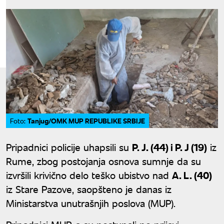
Tanjug/OMK MUP REPUBLIKE SRBIJE
Foto:
Pripadnici policije uhapsili su
P. J. (44) i P. J (19)
iz
Rume, zbog postojanja osnova sumnje da su
izvršili krivično delo teško ubistvo nad
A. L. (40)
iz Stare Pazove, saopšteno je danas iz
Ministarstva unutrašnjih poslova (MUP).