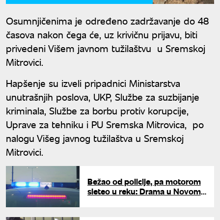
Osumnjičenima je određeno zadržavanje do 48
časova nakon čega će, uz krivičnu prijavu, biti
privedeni Višem javnom tužilaštvu u Sremskoj
Mitrovici.
Hapšenje su izveli pripadnici Ministarstva
unutrašnjih poslova, UKP, Službe za suzbijanje
kriminala, Službe za borbu protiv korupcije,
Uprave za tehniku i PU Sremska Mitrovica, po
nalogu Višeg javnog tužilaštva u Sremskoj
Mitrovici.
Bežao od policije, pa motorom
sleteo u reku: Drama u Novom
Pazaru