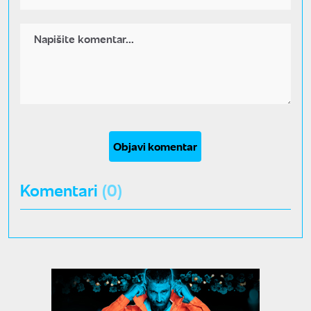
Objavi komentar
Komentari
(0)