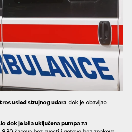
utros usled strujnog udara
dok je obavljao
lo dok je bila uključena pumpa za
 8.30 časova bez svesti i gotovo bez znakova