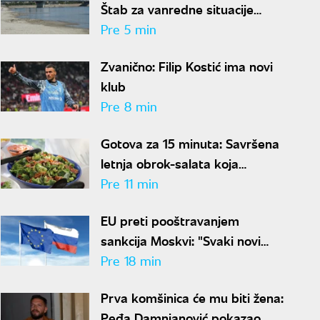
Štab za vanredne situacije
zabranio nepotrebnu potrošnju
Pre 5 min
vode
Zvanično: Filip Kostić ima novi
klub
Pre 8 min
Gotova za 15 minuta: Savršena
letnja obrok-salata koja
osvežava, dugo drži sitost i ima
Pre 11 min
malo kalorija
EU preti pooštravanjem
sankcija Moskvi: "Svaki novi
napad na Ukrajinu dodatni je
Pre 18 min
razlog za pritisak"
Prva komšinica će mu biti žena:
Peđa Damnjanović pokazao