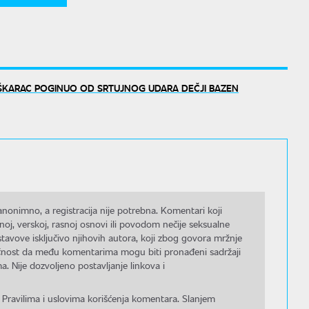
KARAC POGINUO OD SRTUJNOG UDARA DEČJI BAZEN
nonimno, a registracija nije potrebna. Komentari koji
noj, verskoj, rasnoj osnovi ili povodom nečije seksualne
stavove isključivo njihovih autora, koji zbog govora mržnje
gućnost da među komentarima mogu biti pronađeni sadržaji
a. Nije dozvoljeno postavljanje linkova i
 Pravilima i uslovima korišćenja komentara. Slanjem