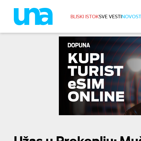
BLISKI ISTOK
SVE VESTI
NOVOST
Užas u Prokoplju: Mu