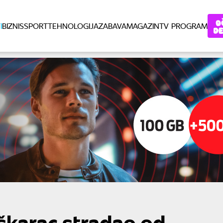
I
BIZNIS
SPORT
TEHNOLOGIJA
ZABAVA
MAGAZIN
TV PROGRAM
škarac stradao od