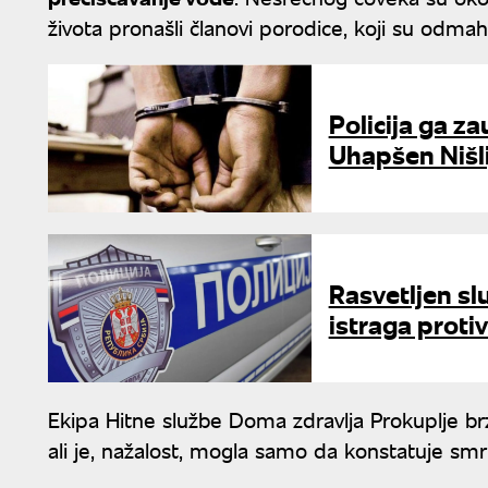
života pronašli članovi porodice, koji su odma
Policija ga z
Uhapšen Nišl
Rasvetljen s
istraga proti
Ekipa Hitne službe Doma zdravlja Prokuplje brz
ali je, nažalost, mogla samo da konstatuje smr