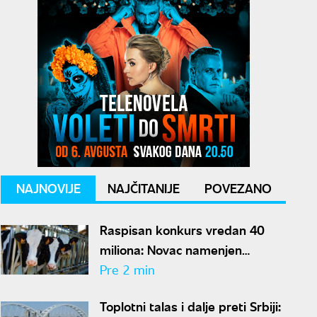
NAJNOVIJE
NAJČITANIJE
POVEZANO
Raspisan konkurs vredan 40
miliona: Novac namenjen
stočarima u Vojvodini
Pre 2 min
Toplotni talas i dalje preti Srbiji: