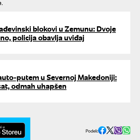
e.
rađevinski blokovi u Zemunu: Dvoje
o, policija obavlja uviđaj
 auto-putem u Severnoj Makedoniji:
 sat, odmah uhapšen
Podeli: