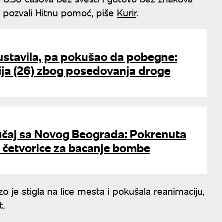
h pozvali Hitnu pomoć, piše
Kurir
.
austavila, pa pokušao da pobegne:
ija (26) zbog posedovanja droge
lučaj sa Novog Beograda: Pokrenuta
v četvorice za bacanje bombe
o je stigla na lice mesta i pokušala reanimaciju,
t.