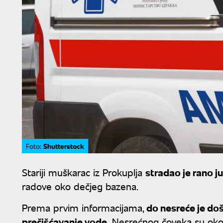
Shutterstock
Foto:
Stariji muškarac iz Prokuplja
stradao je rano j
radove oko dečjeg bazena.
Prema prvim informacijama,
do nesreće je doš
prečišćavanje vode
. Nesrećnog čoveka su oko