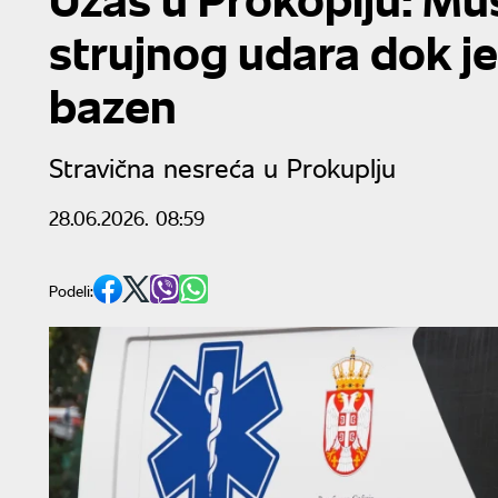
strujnog udara dok j
bazen
Stravična nesreća u Prokuplju
28.06.2026. 08:59
Podeli: