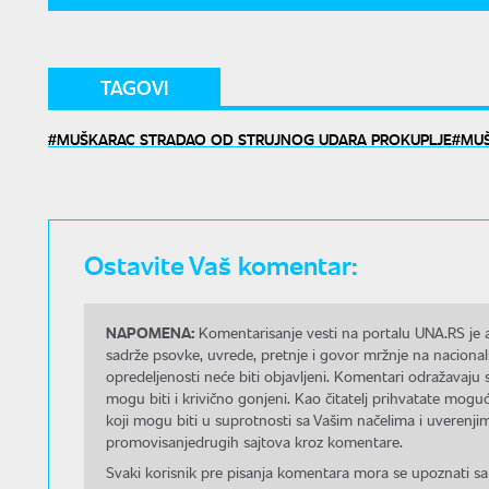
TAGOVI
MUŠKARAC STRADAO OD STRUJNOG UDARA PROKUPLJE
MUŠ
Ostavite Vaš komentar:
NAPOMENA:
Komentarisanje vesti na portalu UNA.RS je a
sadrže psovke, uvrede, pretnje i govor mržnje na nacional
opredeljenosti neće biti objavljeni. Komentari odražavaju 
mogu biti i krivično gonjeni. Kao čitatelj prihvatate mo
koji mogu biti u suprotnosti sa Vašim načelima i uverenjim
promovisanjedrugih sajtova kroz komentare.
Svaki korisnik pre pisanja komentara mora se upoznati sa