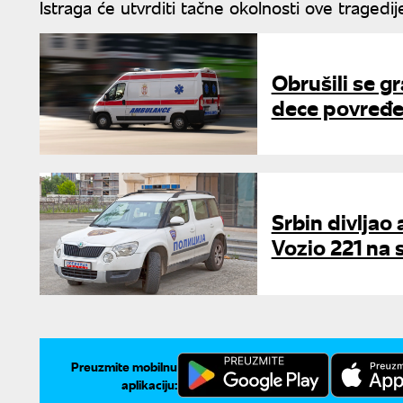
Istraga će utvrditi tačne okolnosti ove tragedij
Obrušili se g
dece povređen
Srbin divljao
Vozio 221 na
Preuzmite mobilnu
aplikaciju: