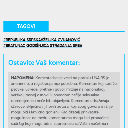
TAGOVI
REPUBLIKA SRPSKA
ŽELJKA CVIJANOVIĆ
BRATUNAC GODIŠNJICA STRADANJA SRBA
Ostavite Vaš komentar:
NAPOMENA:
Komentarisanje vesti na portalu UNA.RS je
anonimno, a registracija nije potrebna. Komentari koji sadrže
psovke, uvrede, pretnje i govor mržnje na nacionalnoj,
verskoj, rasnoj osnovi ili povodom nečije seksualne
opredeljenosti neće biti objavljeni. Komentari odražavaju
stavove isključivo njihovih autora, koji zbog govora mržnje
mogu biti i krivično gonjeni. Kao čitatelj prihvatate
mogućnost da među komentarima mogu biti pronađeni
sadržaji koji mogu biti u suprotnosti sa Vašim načelima i