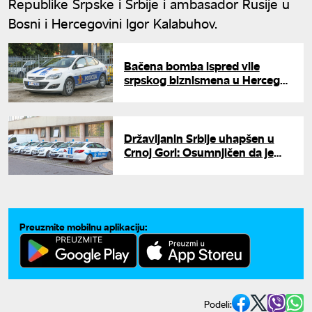
Republike Srpske i Srbije i ambasador Rusije u
Bosni i Hercegovini Igor Kalabuhov.
Bačena bomba ispred vile
srpskog biznismena u Herceg
Novom: Policija istražuje motiv
napada
Državljanin Srbije uhapšen u
Crnoj Gori: Osumnjičen da je
podmetnuo požar u fitnes
centru u Baru
Preuzmite mobilnu aplikaciju:
Podeli: