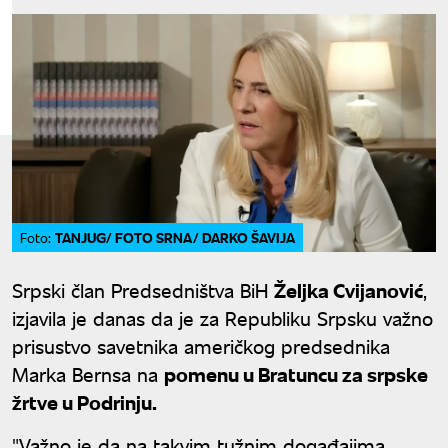
TANJUG/ FOTO SRNA/ DARKO ŠAVIJA
Foto:
Srpski član Predsedništva BiH
Željka Cvijanović
,
izjavila je danas da je za Republiku Srpsku važno
prisustvo savetnika američkog predsednika
Marka Bernsa na
pomenu u Bratuncu za srpske
žrtve u Podrinju.
"Važno je da na takvim tužnim događajima