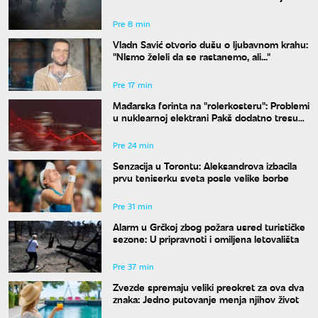
peščari
Pre 8 min
Vladn Savić otvorio dušu o ljubavnom krahu:
"NIsmo želeli da se rastanemo, ali..."
Pre 17 min
Mađarska forinta na "rolerkosteru": Problemi
u nuklearnoj elektrani Pakš dodatno tresu
valutu
Pre 24 min
Senzacija u Torontu: Aleksandrova izbacila
prvu teniserku sveta posle velike borbe
Pre 31 min
Alarm u Grčkoj zbog požara usred turističke
sezone: U pripravnoti i omiljena letovališta
Pre 37 min
Zvezde spremaju veliki preokret za ova dva
znaka: Jedno putovanje menja njihov život