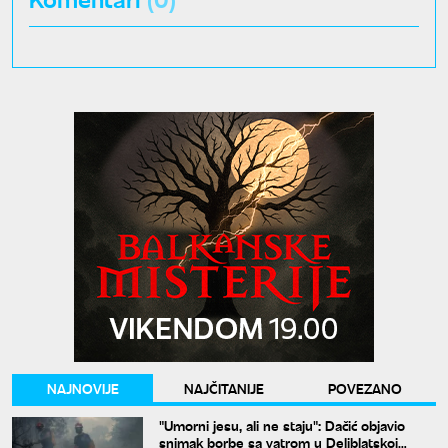
NAJNOVIJE
NAJČITANIJE
POVEZANO
"Umorni jesu, ali ne staju": Dačić objavio
snimak borbe sa vatrom u Deliblatskoj