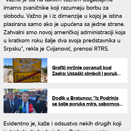
imamo zvaničnike koji razumeju borbu za
slobodu. Važno je i iz dimenzije u kojoj je istina
plasirana samo ako je upućena sa jedne strane.
Zahvalni smo novoj američkoj administraciji koja
u kratkom roku šalje dva svoja predstavnika u
Srpsku", rekla je Cvijanović, prenosi RTRS.
Grafiti mržnje osvanuli kod
Zadra: Ustaški simboli i poruke
povezane sa "Olujom"
Dodik u Bratuncu: "Iz Podrinja
se šalje poruka mira, sabornosti
i pamćenja"
Evidentno je, kaže i odsustvo nekih drugih koji