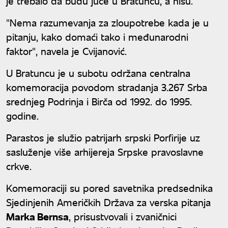
je trebalo da budu juče u Bratuncu, a nisu.
"Nema razumevanja za zloupotrebe kada je u
pitanju, kako domaći tako i međunarodni
faktor", navela je Cvijanović.
U Bratuncu je u subotu održana centralna
komemoracija povodom stradanja 3.267 Srba
srednjeg Podrinja i Birča od 1992. do 1995.
godine.
Parastos je služio patrijarh srpski Porfirije uz
sasluženje više arhijereja Srpske pravoslavne
crkve.
Komemoraciji su pored savetnika predsednika
Sjedinjenih Američkih Država za verska pitanja
Marka Bernsa
, prisustvovali i zvaničnici