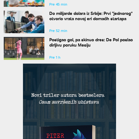
Pre 45 min
Do milijarde dolara iz Srbije: Prvi "jednorog"
otvorio vrata novoj eri domaćih startapa
Pre 52 min
Postigao gol, pa skinuo dres: De Pol poslao
dirljivu poruku Mesiju
Pre 1 h