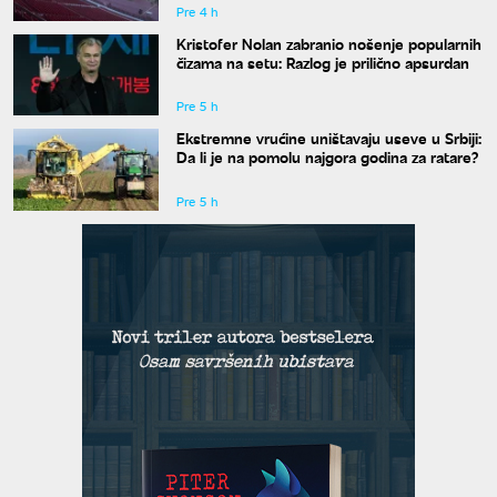
Pre 4 h
Kristofer Nolan zabranio nošenje popularnih
čizama na setu: Razlog je prilično apsurdan
Pre 5 h
Ekstremne vrućine uništavaju useve u Srbiji:
Da li je na pomolu najgora godina za ratare?
Pre 5 h