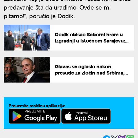
predavanje šta da uradimo. Ovde se mi
pitamo!", poručio je Dodik.
Dodik obišao Saborni hram u
izgradnji u Istočnom Sarajevu:
Najavio nova sredstva
Glavaš se oglasio nakon
presude za zločin nad Srbima,
najavio novu pravnu bitku:
"Imaće još muka sa mnom"
Preuzmite mobilnu aplikaciju: