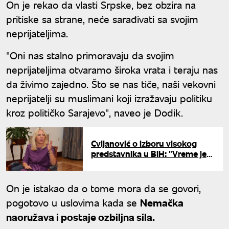
On je rekao da vlasti Srpske, bez obzira na
pritiske sa strane, neće sarađivati sa svojim
neprijateljima.
"Oni nas stalno primoravaju da svojim
neprijateljima otvaramo široka vrata i teraju nas
da živimo zajedno. Što se nas tiče, naši vekovni
neprijatelji su muslimani koji izražavaju politiku
kroz političko Sarajevo", naveo je Dodik.
Cvijanović o izboru visokog
predstavnika u BiH: "Vreme je
za domaća rešenja"
On je istakao da o tome mora da se govori,
pogotovo u uslovima kada se
Nemačka
naoružava i postaje ozbiljna sila.