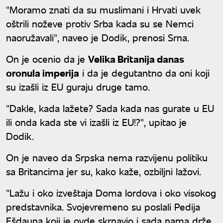
"Moramo znati da su muslimani i Hrvati uvek
oštrili noževe protiv Srba kada su se Nemci
naoružavali", naveo je Dodik, prenosi Srna.
On je ocenio da je
Velika Britanija danas
oronula imperija
i da je degutantno da oni koji
su izašli iz EU guraju druge tamo.
"Dakle, kada lažete? Sada kada nas gurate u EU
ili onda kada ste vi izašli iz EU!?", upitao je
Dodik.
On je naveo da Srpska nema razvijenu politiku
sa Britancima jer su, kako kaže, ozbiljni lažovi.
"Lažu i oko izveštaja Doma lordova i oko visokog
predstavnika. Svojevremeno su poslali Pedija
Ešdauna koji je ovde skrnavio i sada nama drže