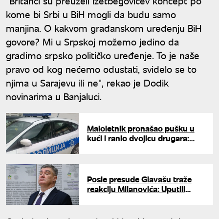
"Britanci su preuzeli Izetbegovićev koncept po
kome bi Srbi u BiH mogli da budu samo
manjina. O kakvom građanskom uređenju BiH
govore? Mi u Srpskoj možemo jedino da
gradimo srpsko političko uređenje. To je naše
pravo od kog nećemo odustati, svidelo se to
njima u Sarajevu ili ne", rekao je Dodik
novinarima u Banjaluci.
Maloletnik pronašao pušku u
kući i ranio dvojicu drugara:
Novi detalji incidenta kod
Banjaluke
Posle presude Glavašu traže
reakciju Milanovića: Uputili
zahtev za oduzimanje čina i
odlikovanja