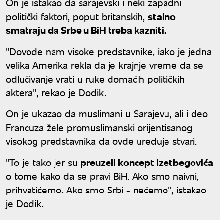
On je istakao da sarajevski i neki zapadni
politički faktori, poput britanskih,
stalno
smatraju da Srbe u BiH treba kazniti.
"Dovode nam visoke predstavnike, iako je jedna
velika Amerika rekla da je krajnje vreme da se
odlučivanje vrati u ruke domaćih političkih
aktera", rekao je Dodik.
On je ukazao da muslimani u Sarajevu, ali i deo
Francuza žele promuslimanski orijentisanog
visokog predstavnika da ovde uređuje stvari.
"To je tako jer su
preuzeli koncept Izetbegovića
o tome kako da se pravi BiH. Ako smo naivni,
prihvatićemo. Ako smo Srbi - nećemo", istakao
je Dodik.