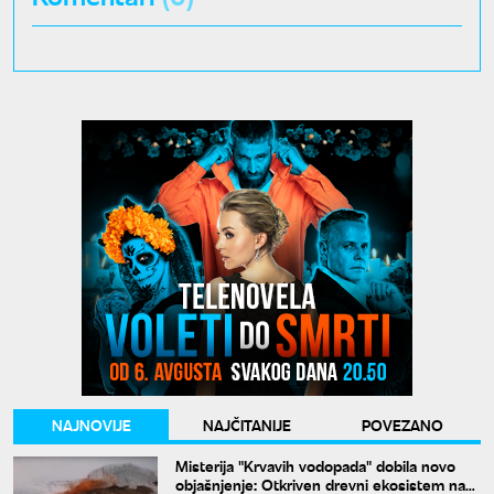
NAJNOVIJE
NAJČITANIJE
POVEZANO
Misterija "Krvavih vodopada" dobila novo
objašnjenje: Otkriven drevni ekosistem na