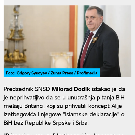
Grigory Sysoyev / Zuma Press / Profimedia
Foto:
Predsednik SNSD
Milorad Dodik
istakao je da
je neprihvatljivo da se u unutrašnja pitanja BiH
mešaju Britanci, koji su prihvatili koncept Alije
Izetbegovića i njegove "Islamske deklaracije" o
BiH bez Republike Srpske i Srba.