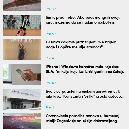
Antarktiku
Pre 3 h
Simić pred Tobol: Ako budemo igrali svoju
igru, možemo da se nadamo najboljem
Pre 3 h
Glumica šokirala priznanjem: "Ne brijem
noge i uopšte me nije sramota"
Pre 4 h
iPhone i Windows konačno rade zajedno:
Stiže funkcija koju korisnici godinama čekaju
Pre 4 h
Sve više putnika na niškom aerodromu: U
julu kroz "Konstantin Veliki" prošlo gotovo
50.000 ljudi
Pre 4 h
Crveno-bela porodica ponovo u humanoj
misiji: Organizuje se akcija dobrovoljnog
davanja krvi