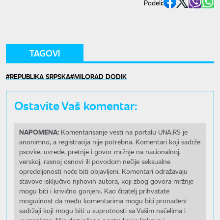
Podeli:
TAGOVI
REPUBLIKA SRPSKA
MILORAD DODIK
Ostavite Vaš komentar:
NAPOMENA:
Komentarisanje vesti na portalu UNA.RS je
anonimno, a registracija nije potrebna. Komentari koji sadrže
psovke, uvrede, pretnje i govor mržnje na nacionalnoj,
verskoj, rasnoj osnovi ili povodom nečije seksualne
opredeljenosti neće biti objavljeni. Komentari odražavaju
stavove isključivo njihovih autora, koji zbog govora mržnje
mogu biti i krivično gonjeni. Kao čitatelj prihvatate
mogućnost da među komentarima mogu biti pronađeni
sadržaji koji mogu biti u suprotnosti sa Vašim načelima i