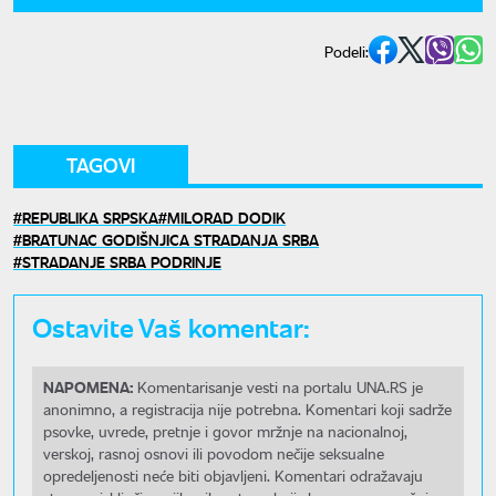
Podeli:
TAGOVI
REPUBLIKA SRPSKA
MILORAD DODIK
BRATUNAC GODIŠNJICA STRADANJA SRBA
STRADANJE SRBA PODRINJE
Ostavite Vaš komentar:
NAPOMENA:
Komentarisanje vesti na portalu UNA.RS je
anonimno, a registracija nije potrebna. Komentari koji sadrže
psovke, uvrede, pretnje i govor mržnje na nacionalnoj,
verskoj, rasnoj osnovi ili povodom nečije seksualne
opredeljenosti neće biti objavljeni. Komentari odražavaju