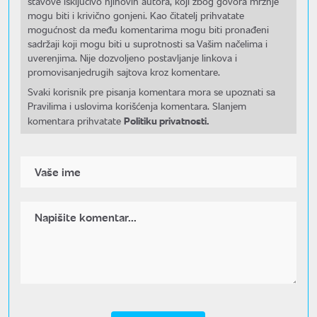
stavove isključivo njihovih autora, koji zbog govora mržnje
mogu biti i krivično gonjeni. Kao čitatelj prihvatate
mogućnost da među komentarima mogu biti pronađeni
sadržaji koji mogu biti u suprotnosti sa Vašim načelima i
uverenjima. Nije dozvoljeno postavljanje linkova i
promovisanjedrugih sajtova kroz komentare.
Svaki korisnik pre pisanja komentara mora se upoznati sa
Pravilima i uslovima korišćenja komentara. Slanjem
Politiku privatnosti.
komentara prihvatate