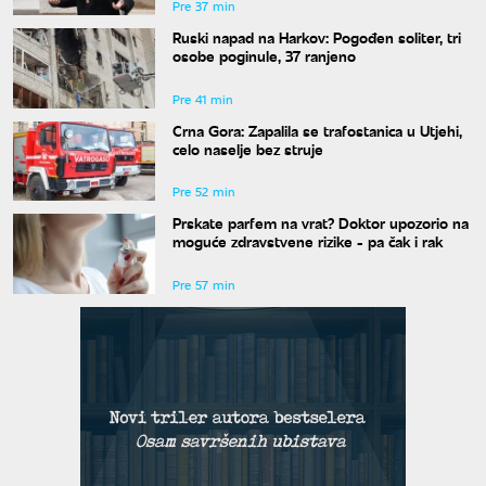
Pre 37 min
Ruski napad na Harkov: Pogođen soliter, tri
osobe poginule, 37 ranjeno
Pre 41 min
Crna Gora: Zapalila se trafostanica u Utjehi,
celo naselje bez struje
Pre 52 min
Prskate parfem na vrat? Doktor upozorio na
moguće zdravstvene rizike - pa čak i rak
Pre 57 min