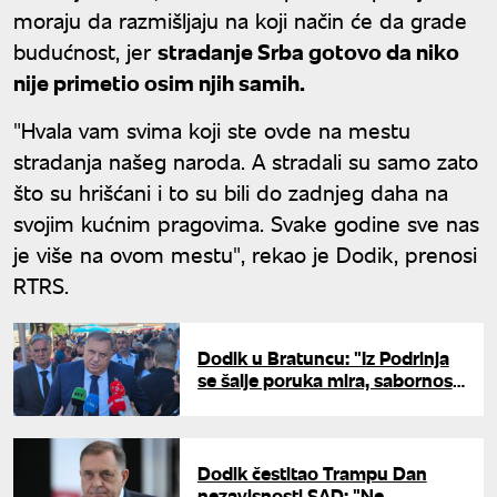
moraju da razmišljaju na koji način će da grade
budućnost, jer
stradanje Srba gotovo da niko
nije primetio osim njih samih.
"Hvala vam svima koji ste ovde na mestu
stradanja našeg naroda. A stradali su samo zato
što su hrišćani i to su bili do zadnjeg daha na
svojim kućnim pragovima. Svake godine sve nas
je više na ovom mestu", rekao je Dodik, prenosi
RTRS.
Dodik u Bratuncu: "Iz Podrinja
se šalje poruka mira, sabornosti
i pamćenja"
Dodik čestitao Trampu Dan
nezavisnosti SAD: "Ne