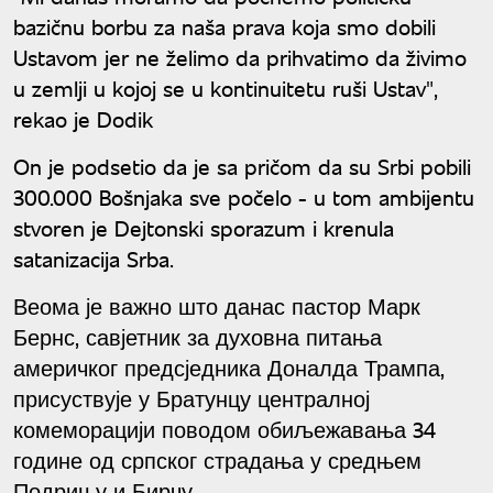
bazičnu borbu za naša prava koja smo dobili
Ustavom jer ne želimo da prihvatimo da živimo
u zemlji u kojoj se u kontinuitetu ruši Ustav",
rekao je Dodik
On je podsetio da je sa pričom da su Srbi pobili
300.000 Bošnjaka sve počelo - u tom ambijentu
stvoren je Dejtonski sporazum i krenula
satanizacija Srba.
Веома је важно што данас пастор Марк
Бернс, савјетник за духовна питања
америчког предсједника Доналда Трампа,
присуствује у Братунцу централној
комеморацији поводом обиљежавања 34
године од српског страдања у средњем
Подрињу и Бирчу.