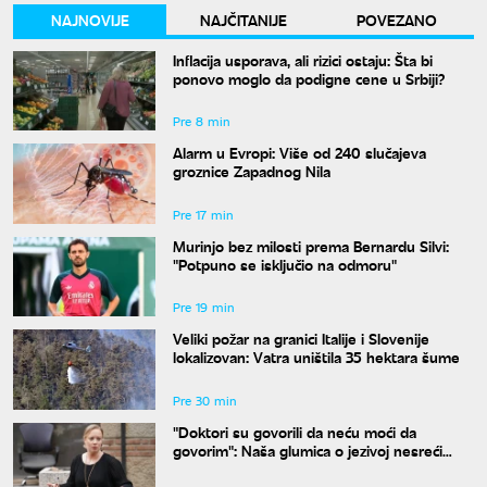
NAJNOVIJE
NAJČITANIJE
POVEZANO
Inflacija usporava, ali rizici ostaju: Šta bi
ponovo moglo da podigne cene u Srbiji?
Pre 8 min
Alarm u Evropi: Više od 240 slučajeva
groznice Zapadnog Nila
Pre 17 min
Murinjo bez milosti prema Bernardu Silvi:
"Potpuno se isključio na odmoru"
Pre 19 min
Veliki požar na granici Italije i Slovenije
lokalizovan: Vatra uništila 35 hektara šume
Pre 30 min
"Doktori su govorili da neću moći da
govorim": Naša glumica o jezivoj nesreći
koju je doživela