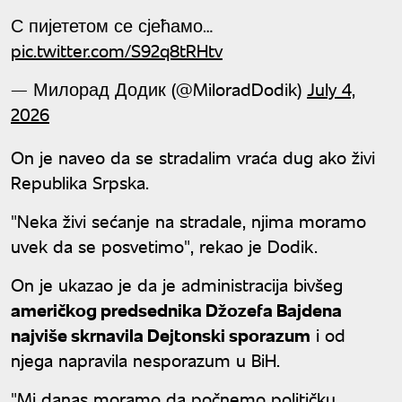
С пијететом се сјећамо…
pic.twitter.com/S92q8tRHtv
— Милорад Додик (@MiloradDodik)
July 4,
2026
On je naveo da se stradalim vraća dug ako živi
Republika Srpska.
"Neka živi sećanje na stradale, njima moramo
uvek da se posvetimo", rekao je Dodik.
On je ukazao je da je administracija bivšeg
američkog predsednika Džozefa Bajdena
najviše skrnavila Dejtonski sporazum
i od
njega napravila nesporazum u BiH.
"Mi danas moramo da počnemo političku