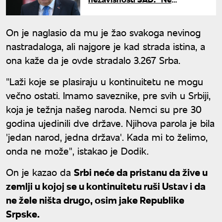
zaboravimo prijateljstvo naših
naroda"
On je naglasio da mu je žao svakoga nevinog
nastradaloga, ali najgore je kad strada istina, a
ona kaže da je ovde stradalo 3.267 Srba.
"Laži koje se plasiraju u kontinuitetu ne mogu
večno ostati. Imamo saveznike, pre svih u Srbiji,
koja je težnja našeg naroda. Nemci su pre 30
godina ujedinili dve države. Njihova parola je bila
'jedan narod, jedna država'. Kada mi to želimo,
onda ne može", istakao je Dodik.
On je kazao da
Srbi neće da pristanu da žive u
zemlji u kojoj se u kontinuitetu ruši Ustav i da
ne žele ništa drugo, osim jake Republike
Srpske.