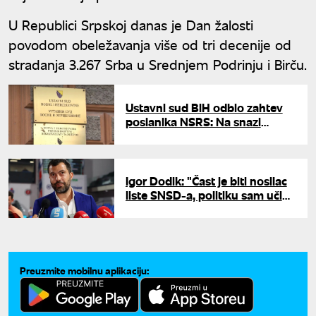
U Republici Srpskoj danas je Dan žalosti
povodom obeležavanja više od tri decenije od
stradanja 3.267 Srba u Srednjem Podrinju i Birču.
Ustavni sud BiH odbio zahtev
poslanika NSRS: Na snazi
ostaju Šmitove izmene
Krivičnog zakona
Igor Dodik: "Čast je biti nosilac
liste SNSD-a, politiku sam učio
od najboljeg - od oca"
Preuzmite mobilnu aplikaciju: