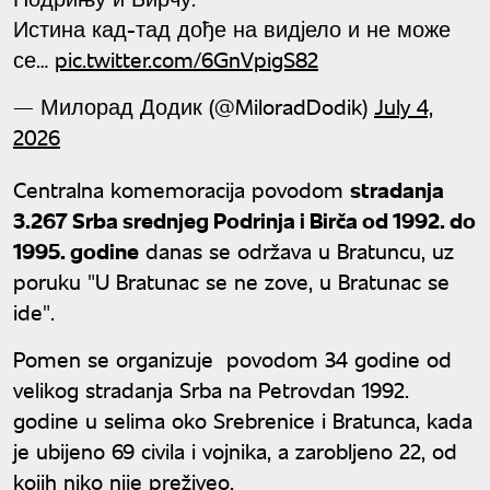
Истина кад-тад дође на видјело и не може
се…
pic.twitter.com/6GnVpigS82
— Милорад Додик (@MiloradDodik)
July 4,
2026
Centralna komemoracija povodom
stradanja
3.267 Srba srednjeg Podrinja i Birča od 1992. do
1995. godine
danas se održava u Bratuncu, uz
poruku "U Bratunac se ne zove, u Bratunac se
ide".
Pomen se organizuje povodom 34 godine od
velikog stradanja Srba na Petrovdan 1992.
godine u selima oko Srebrenice i Bratunca, kada
je ubijeno 69 civila i vojnika, a zarobljeno 22, od
kojih niko nije preživeo.