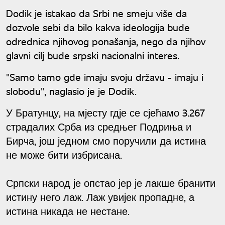
Dodik je istakao da Srbi ne smeju više da
dozvole sebi da bilo kakva ideologija bude
odrednica njihovog ponašanja, nego da njihov
glavni cilj bude srpski nacionalni interes.
"Samo tamo gde imaju svoju državu - imaju i
slobodu", naglasio je je Dodik.
У Братунцу, на мјесту гдје се сјећамо 3.267
страдалих Срба из средњег Подриња и
Бирча, још једном смо поручили да истина
не може бити избрисана.
Српски народ је опстао јер је лакше бранити
истину него лаж. Лаж увијек пропадне, а
истина никада не нестане.