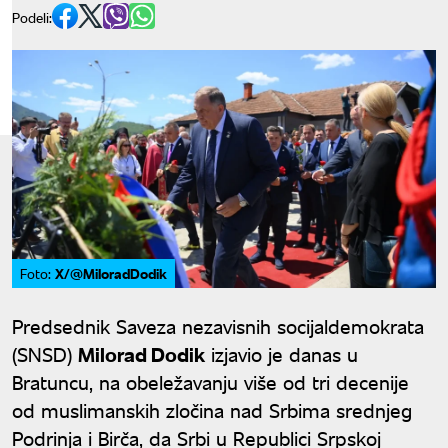
Podeli:
X/@MiloradDodik
Foto:
Predsednik Saveza nezavisnih socijaldemokrata
(SNSD)
Milorad Dodik
izjavio je danas u
Bratuncu, na obeležavanju više od tri decenije
od muslimanskih zločina nad Srbima srednjeg
Podrinja i Birča, da Srbi u Republici Srpskoj