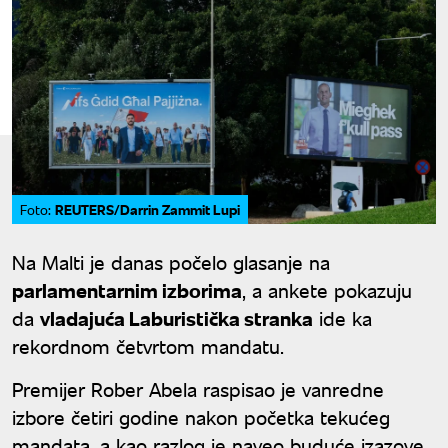
REUTERS/Darrin Zammit Lupi
Foto:
Na Malti je danas počelo glasanje na
parlamentarnim izborima
, a ankete pokazuju
da
vladajuća Laburistička stranka
ide ka
rekordnom četvrtom mandatu.
Premijer Rober Abela raspisao je vanredne
izbore četiri godine nakon početka tekućeg
mandata, a kao razlog je naveo buduće izazove