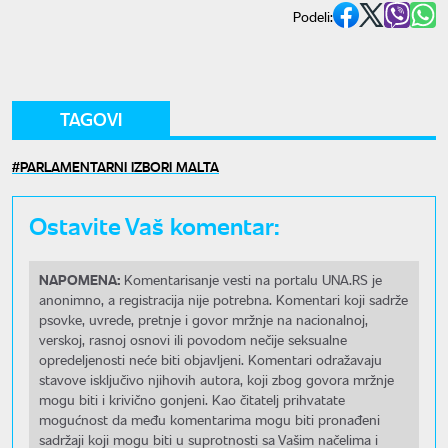
Podeli:
TAGOVI
PARLAMENTARNI IZBORI MALTA
Ostavite Vaš komentar:
NAPOMENA:
Komentarisanje vesti na portalu UNA.RS je
anonimno, a registracija nije potrebna. Komentari koji sadrže
psovke, uvrede, pretnje i govor mržnje na nacionalnoj,
verskoj, rasnoj osnovi ili povodom nečije seksualne
opredeljenosti neće biti objavljeni. Komentari odražavaju
stavove isključivo njihovih autora, koji zbog govora mržnje
mogu biti i krivično gonjeni. Kao čitatelj prihvatate
mogućnost da među komentarima mogu biti pronađeni
sadržaji koji mogu biti u suprotnosti sa Vašim načelima i