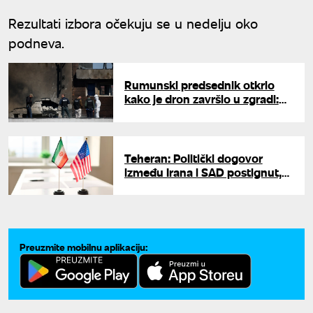
Rezultati izbora očekuju se u nedelju oko
podneva.
Rumunski predsednik otkrio
kako je dron završio u zgradi:
"Pogođen iznad Ukrajine,
odgovorna je Rusija"
Teheran: Politički dogovor
između Irana i SAD postignut,
ali još nije finalizovan
Preuzmite mobilnu aplikaciju: