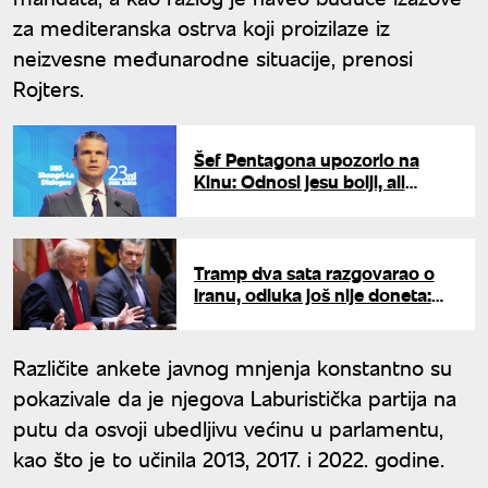
za mediteranska ostrva koji proizilaze iz
neizvesne međunarodne situacije, prenosi
Rojters.
Šef Pentagona upozorio na
Kinu: Odnosi jesu bolji, ali
uspon kineske vojske pali alarm
Tramp dva sata razgovarao o
Iranu, odluka još nije doneta:
Jedno pitanje i dalje pravi
problem
Različite ankete javnog mnjenja konstantno su
pokazivale da je njegova Laburistička partija na
putu da osvoji ubedljivu većinu u parlamentu,
kao što je to učinila 2013, 2017. i 2022. godine.