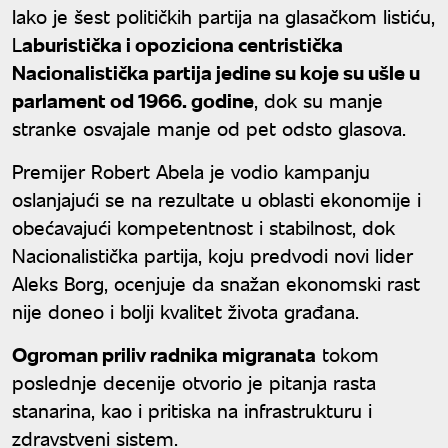
Iako je šest političkih partija na glasačkom listiću,
L
aburistička i opoziciona centristička
Nacionalistička partija jedine su koje su ušle u
parlament od 1966. godine
, dok su manje
stranke osvajale manje od pet odsto glasova.
Premijer Robert Abela je vodio kampanju
oslanjajući se na rezultate u oblasti ekonomije i
obećavajući kompetentnost i stabilnost, dok
Nacionalistička partija, koju predvodi novi lider
Aleks Borg, ocenjuje da snažan ekonomski rast
nije doneo i bolji kvalitet života građana.
Ogroman priliv radnika migranata
tokom
poslednje decenije otvorio je pitanja rasta
stanarina, kao i pritiska na infrastrukturu i
zdravstveni sistem.