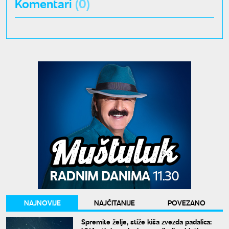
Komentari
(0)
NAJNOVIJE
NAJČITANIJE
POVEZANO
Spremite želje, stiže kiša zvezda padalica: