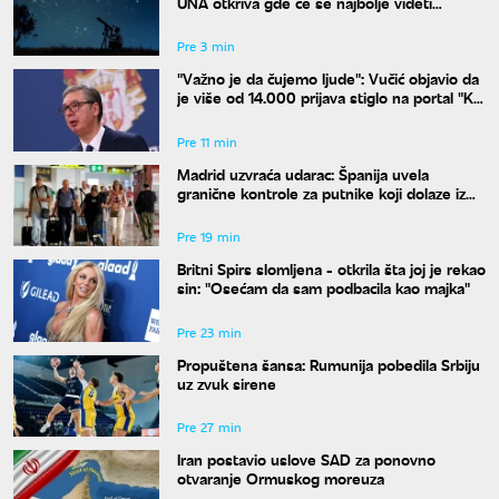
UNA otkriva gde će se najbolje videti
nebeski spektakl
Pre 3 min
"Važno je da čujemo ljude": Vučić objavio da
je više od 14.000 prijava stiglo na portal "Ko
si bre ti"
Pre 11 min
Madrid uzvraća udarac: Španija uvela
granične kontrole za putnike koji dolaze iz
Italije
Pre 19 min
Britni Spirs slomljena - otkrila šta joj je rekao
sin: "Osećam da sam podbacila kao majka"
Pre 23 min
Propuštena šansa: Rumunija pobedila Srbiju
uz zvuk sirene
Pre 27 min
Iran postavio uslove SAD za ponovno
otvaranje Ormuskog moreuza