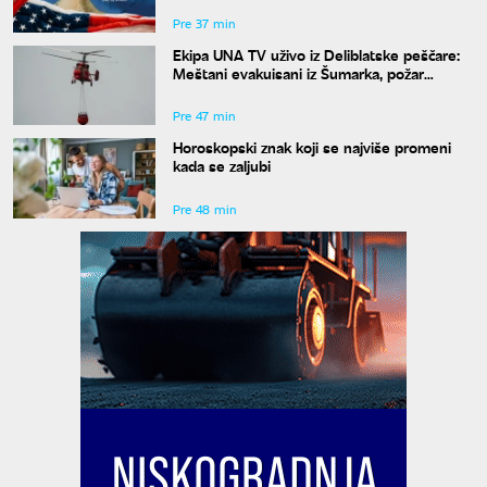
Pre 37 min
Ekipa UNA TV uživo iz Deliblatske peščare:
Meštani evakuisani iz Šumarka, požar
progutao 1.500 hektara
Pre 47 min
Horoskopski znak koji se najviše promeni
kada se zaljubi
Pre 48 min