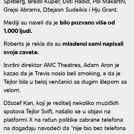
Spilberg, Bredli Kuper, Điđi Hadid, Pol Makartni,
Grejsi Abrams, Džejson Sudeikis i Hju Grant.
Mediji su naveli da je
bilo pozvano više od
1.000 ljudi.
Roberts je rekla da su
mladenci sami napisali
svoje zavete.
Izvršni direktor AMC Theatres, Adam Aron je
kazao da je Trevis nosio beli smoking, a da je
Tejlor bila u beloj venčanici sa dugim šlepom sa
velom.
Džozef Kan, koji je reditelj nekoliko muzičkih
spotova Tejlor Svift, našalio se u objavi na
platformi X na račun politike zabrane telefona
na događaju navodeći da "nije bio bez telefona