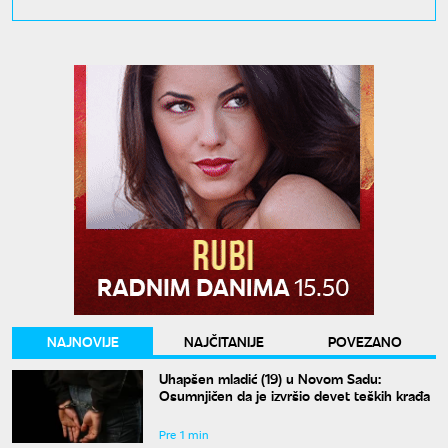
NAJNOVIJE
NAJČITANIJE
POVEZANO
Uhapšen mladić (19) u Novom Sadu:
Osumnjičen da je izvršio devet teških krađa
Pre 1 min