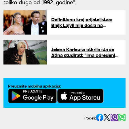
toliko dugo od 1992. godine".
Definitivno kraj prijateljstva:
Blejk Lajvli nije došla na
venčanje Tejlor Svift
Jelena Karleuša otkrila šta će
Atina studirati: "Ima određeni
strah zbog svega što se
dešavalo"
Preuzmite mobilnu aplikaciju:
Podeli: