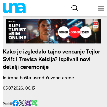
Kako je izgledalo tajno venčanje Tejlor
Svift i Trevisa Kelsija? Isplivali novi
detalji ceremonije
Intimna bašta usred čuvene arene
05.07.2026. 06:15
Podeli: