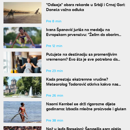
"Odiseja" obara rekorde u Srbiji i Crnoj Gori:
Doneta važna odluka
Pre 8 min
Ivana Španović juriša na medalju na
Evropskom prvenstvu: "Želim da oborim
državni rekord"
Pre 12 min
Putujete na destinaciju sa promenljivim
vremenom? Evo šta je sve potrebno da
spakujete
Pre 23 min
Kada prestaju ekstremne vrućine?
Meteorolog Todorović otkriva kakvo nas
vreme očekuje do kraja avgusta
Pre 26 min
Naomi Kembel se drži rigorozne dijete
godinama: Izbacila mlečne proizvode i gluten
Pre 38 min
Nož u leđa Barseloni: Šengelija sam platio