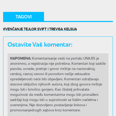
TAGOVI
VENČANJE TEJLOR SVIFT I TREVISA KELSIJA
Ostavite Vaš komentar:
NAPOMENA:
Komentarisanje vesti na portalu UNA.RS je
anonimno, a registracija nije potrebna. Komentari koji sadrže
psovke, uvrede, pretnje i govor mržnje na nacionalnoj,
verskoj, rasnoj osnovi ili povodom nečije seksualne
opredeljenosti neće biti objavljeni. Komentari odražavaju
stavove isključivo njihovih autora, koji zbog govora mržnje
mogu biti i krivično gonjeni. Kao čitatelj prihvatate
mogućnost da među komentarima mogu biti pronađeni
sadržaji koji mogu biti u suprotnosti sa Vašim načelima i
uverenjima. Nije dozvoljeno postavljanje linkova i
promovisanjedrugih sajtova kroz komentare.