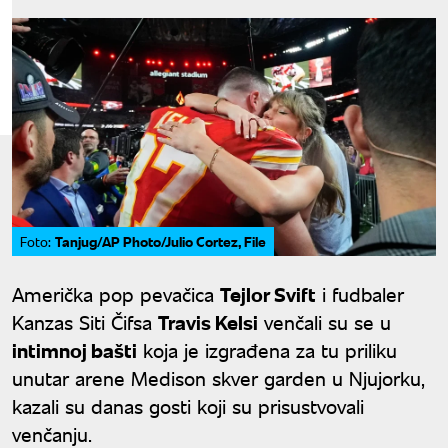
Tanjug/AP Photo/Julio Cortez, File
Foto:
Američka pop pevačica
Tejlor Svift
i fudbaler
Kanzas Siti Čifsa
Travis Kelsi
venčali su se u
intimnoj bašti
koja je izgrađena za tu priliku
unutar arene Medison skver garden u Njujorku,
kazali su danas gosti koji su prisustvovali
venčanju.