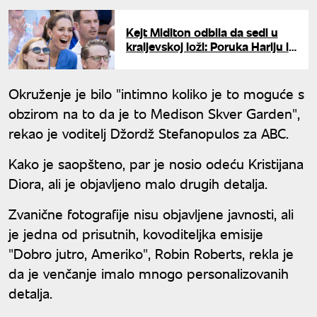
tokom venčanja pop zvezde
Kejt Midlton odbila da sedi u
kraljevskoj loži: Poruka Hariju i
Megan je više nego jasna
Okruženje je bilo "intimno koliko je to moguće s
obzirom na to da je to Medison Skver Garden",
rekao je voditelj Džordž Stefanopulos za ABC.
Kako je saopšteno, par je nosio odeću Kristijana
Diora, ali je objavljeno malo drugih detalja.
Zvanične fotografije nisu objavljene javnosti, ali
je jedna od prisutnih, kovoditeljka emisije
"Dobro jutro, Ameriko", Robin Roberts, rekla je
da je venčanje imalo mnogo personalizovanih
detalja.