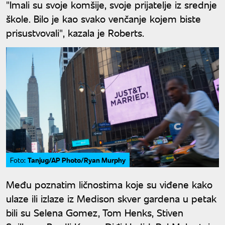
"Imali su svoje komšije, svoje prijatelje iz srednje
škole. Bilo je kao svako venčanje kojem biste
prisustvovali", kazala je Roberts.
Tanjug/AP Photo/Ryan Murphy
Foto:
Među poznatim ličnostima koje su viđene kako
ulaze ili izlaze iz Medison skver gardena u petak
bili su Selena Gomez, Tom Henks, Stiven