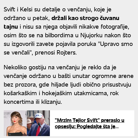
Svift i Kelsi su detalje o venčanju, koje je
održano u petak,
držali kao strogo čuvanu
tajnu
i nisu sa njega objavili nikakve fotografije,
osim što se na bilbordima u Njujorku nakon što
su izgovorili zavete pojavila poruka "Upravo smo
se venčali", prenosi Rojters.
Nekoliko gostiju na venčanju je reklo da je
venčanje održano u bašti unutar ogromne arene
bez prozora, gde hiljade ljudi obično prisustvuju
košarkaškim i hokejaškim utakmicama, rok
koncertima ili klizanju.
"Mrzim Tejlor Svift" preraslo u
opsesiju: Pogledajte šta je
osvanulo na nalogu Bele kuće