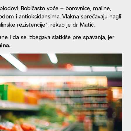
 plodovi. Bobičasto voće – borovnice, maline,
 vodom i antioksidansima. Vlakna sprečavaju nagli
linske rezistencije“, rekao je dr Matić.
e i da se izbegava slatkiše pre spavanja, jer
nina.