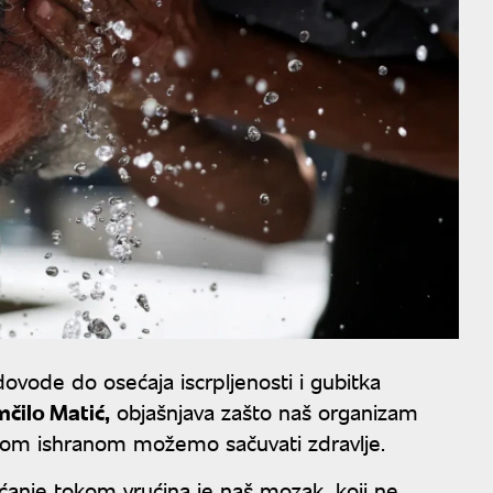
ovode do osećaja iscrpljenosti i gubitka
ilo Matić,
objašnjava zašto naš organizam
lnom ishranom možemo sačuvati zdravlje.
sećanje tokom vrućina je naš mozak, koji ne