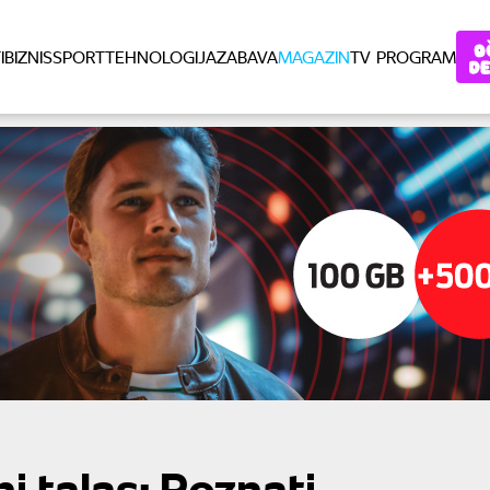
I
BIZNIS
SPORT
TEHNOLOGIJA
ZABAVA
MAGAZIN
TV PROGRAM
i talas: Poznati