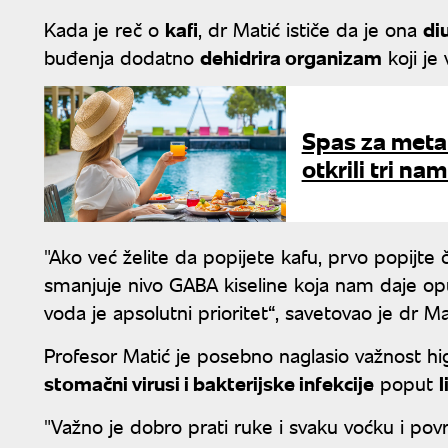
Kada je reč o
kafi
, dr Matić ističe da je ona
di
buđenja dodatno
dehidrira organizam
koji je
Spas za meta
otkrili tri na
"Ako već želite da popijete kafu, prvo popijte 
smanjuje nivo GABA kiseline koja nam daje opušt
voda je apsolutni prioritet“, savetovao je dr Ma
Profesor Matić je posebno naglasio važnost hi
stomačni virusi i bakterijske infekcije
poput
l
"Važno je dobro prati ruke i svaku voćku i povrć