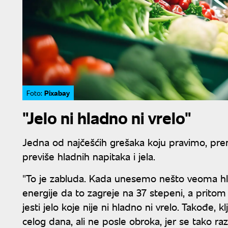
Pixabay
Foto:
"Jelo ni hladno ni vrelo"
Jedna od najčešćih grešaka koju pravimo, pre
previše hladnih napitaka i jela.
"To je zabluda. Kada unesemo nešto veoma hla
energije da to zagreje na 37 stepeni, a prito
jesti jelo koje nije ni hladno ni vrelo. Takođe, 
celog dana, ali ne posle obroka, jer se tako raz