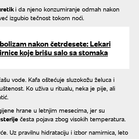
uretik
i da njeno konzumiranje odmah nakon
 već izgubio tečnost tokom noći.
bolizam nakon četrdesete: Lekari
mirnice koje brišu salo sa stomaka
čašu vode. Kafa oštećuje sluzokožu želuca i
enost. Ko uživa u ritualu, neka je pije, ali
tić.
gijene hrane u letnjim mesecima, jer su
isterije
česta pojava zbog visokih temperatura.
e. Uz pravilnu hidrataciju i izbor namirnica, leto