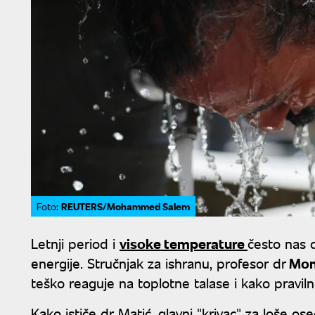
REUTERS/Mohammed Salem
Foto:
Letnji period i
visoke temperature
često nas d
energije. Stručnjak za ishranu, profesor dr
Momč
teško reaguje na toplotne talase i kako pravi
Kako ističe dr Matić, glavni "krivac" za loše o