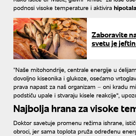
podnosi visoke temperature i aktivira
hipotal
Zaboravite na
svetu je jefti
"Naše mitohondrije, centrale energije u ćelij
dovoljno kiseonika i glukoze, osećamo vrtoglavic
prava napast za naš organizam – oni kradu mi
podstiču upale i stvaraju kisele reakcije“, upoz
Najbolja hrana za visoke te
Doktor savetuje promenu režima ishrane, istič
obroci, jer sama toplota pruža određenu energ