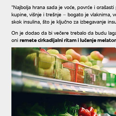
"Najbolja hrana sada je voće, povrće i orašasti
kupine, višnje i trešnje – bogato je vlaknima,
skok insulina, što je ključno za izbegavanje insu
On je dodao da bi večere trebalo da budu lagan
oni
remete cirkadijalni ritam i lučenje melato