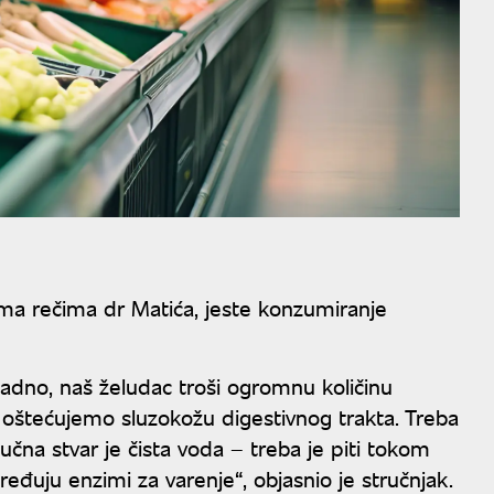
ma rečima dr Matića, jeste konzumiranje
dno, naš želudac troši ogromnu količinu
m oštećujemo sluzokožu digestivnog trakta. Treba
ključna stvar je čista voda – treba je piti tokom
ređuju enzimi za varenje“, objasnio je stručnjak.