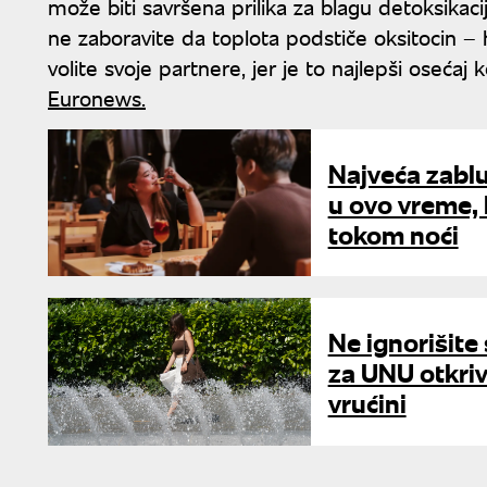
može biti savršena prilika za blagu detoksikaci
ne zaboravite da toplota podstiče oksitocin – 
volite svoje partnere, jer je to najlepši osećaj
Euronews.
Najveća zablu
u ovo vreme, 
tokom noći
Ne ignorišite 
za UNU otkriv
vrućini