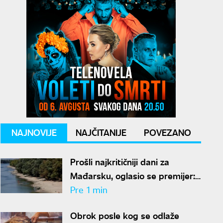
NAJNOVIJE
NAJČITANIJE
POVEZANO
Prošli najkritičniji dani za
Mađarsku, oglasio se premijer:
"Očuvali smo energetsku
Pre 1 min
bezbednost"
Obrok posle kog se odlaže