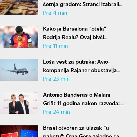
šetnja gradom: Stranci izabrali
10 srpskih jela koja se ne
Pre 4 min
propuštaju u Beogradu
Kako je Barselona "otela"
Rodrija Realu? Ovaj bivši
fudbaler odigrao ključnu ulogu u
Pre 11 min
transferu
Loša vest za putnike: Avio-
kompanija Rajaner obustavlja
letove iz Niša, a ovo je razlog
Pre 23 min
Antonio Banderas o Melani
Grifit 11 godina nakon razvoda:
"Uvek se zabavljamo"
Pre 24 min
Brisel otvoren za ulazak "u
paketu": Crna Gora zajedno sa