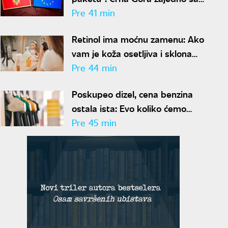
Islandom ulazi u EU?
Pre 41 min
Retinol ima moćnu zamenu: Ako
vam je koža osetljiva i sklona
crvenilu, ovaj sastojak briše
Pre 44 min
bore bez ikakvih iritacija
Poskupeo dizel, cena benzina
ostala ista: Evo koliko ćemo
plaćati gorivo narednih sedam
Pre 45 min
dana