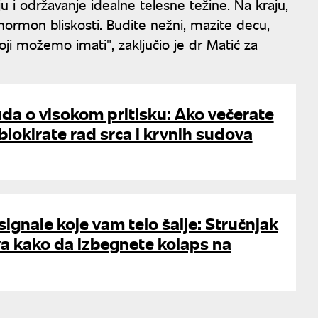
ju i održavanje idealne telesne težine. Na kraju,
hormon bliskosti. Budite nežni, mazite decu,
 koji možemo imati", zaključio je dr Matić za
da o visokom pritisku: Ako večerate
blokirate rad srca i krvnih sudova
signale koje vam telo šalje: Stručnjak
a kako da izbegnete kolaps na