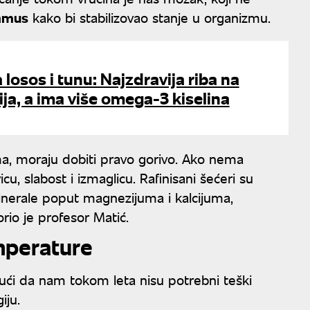
amus
kako bi stabilizovao stanje u organizmu.
 losos i tunu: Najzdravija riba na
nija, a ima više omega-3 kiselina
ama, moraju dobiti pravo gorivo. Ako nema
u, slabost i izmaglicu. Rafinisani šećeri su
nerale poput magnezijuma i kalcijuma,
orio je profesor Matić.
mperature
ući da nam tokom leta nisu potrebni teški
iju.