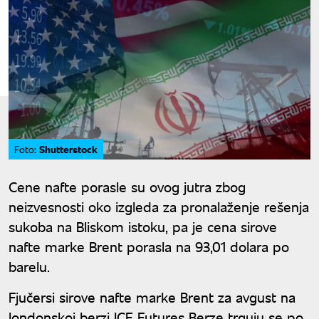
Shutterstock
Foto:
Cene nafte porasle su ovog jutra zbog
neizvesnosti oko izgleda za pronalaženje rešenja
sukoba na Bliskom istoku, pa je cena sirove
nafte marke Brent porasla na 93,01 dolara po
barelu.
Fjučersi sirove nafte marke Brent za avgust na
londonskoj berzi ICE Futures Berze trguju se po