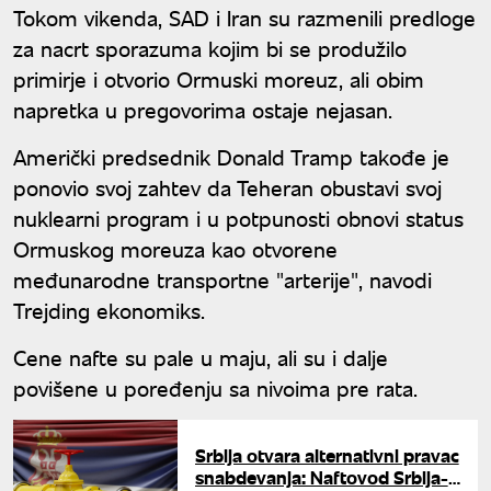
Tokom vikenda, SAD i Iran su razmenili predloge
za nacrt sporazuma kojim bi se produžilo
primirje i otvorio Ormuski moreuz, ali obim
napretka u pregovorima ostaje nejasan.
Američki predsednik Donald Tramp takođe je
ponovio svoj zahtev da Teheran obustavi svoj
nuklearni program i u potpunosti obnovi status
Ormuskog moreuza kao otvorene
međunarodne transportne "arterije", navodi
Trejding ekonomiks.
Cene nafte su pale u maju, ali su i dalje
povišene u poređenju sa nivoima pre rata.
Srbija otvara alternativni pravac
snabdevanja: Naftovod Srbija-