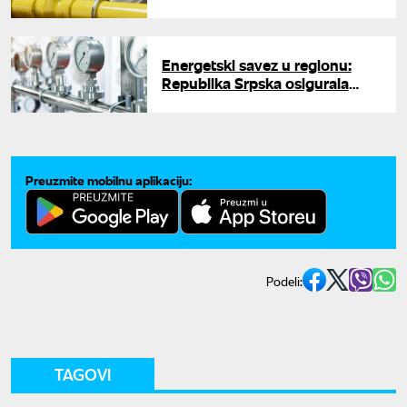
Mađarska u narednoj fazi
Energetski savez u regionu:
Republika Srpska osigurala
dugoročno snabdevanje ruskim
gasom
Preuzmite mobilnu aplikaciju:
Podeli:
TAGOVI