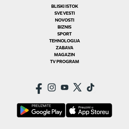
BLISKI ISTOK
SVE VESTI
NOVOSTI
BIZNIS
SPORT
TEHNOLOGIJA
ZABAVA
MAGAZIN
TV PROGRAM