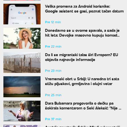
Velika promena za Android korisnike:
Google asistent se gasi, poznat tačan datum
Pre 12 min
Donedavno se u ovome spavalo, a sada je
hit leta: Devojke masovno kupuju komad
koji su nekada krile ispod odeće
Pre 22 min
Da li se migrantski talas širi Evropom? EU
objavila najnovije informacije
Pre 23 min
Vremenski obrt u Srbiji: U naredna tri sata
stižu pljuskovi, grmljavina i olujni vetar
Pre 25 min
Dara Bubamara progovorila o dečku pa
šokirala komentarom o Seki Aleksić: "Nije mi
iznenađenje"
Pre 37 min