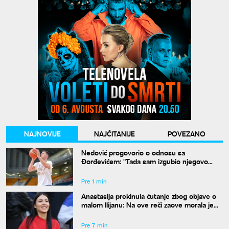
NAJNOVIJE
NAJČITANIJE
POVEZANO
Nedović progovorio o odnosu sa
Đorđevićem: "Tada sam izgubio njegovo
poverenje zauvek"
Pre 1 min
Anastasija prekinula ćutanje zbog objave o
malom Ilijanu: Na ove reči zaove morala je
da odgovori
Pre 7 min