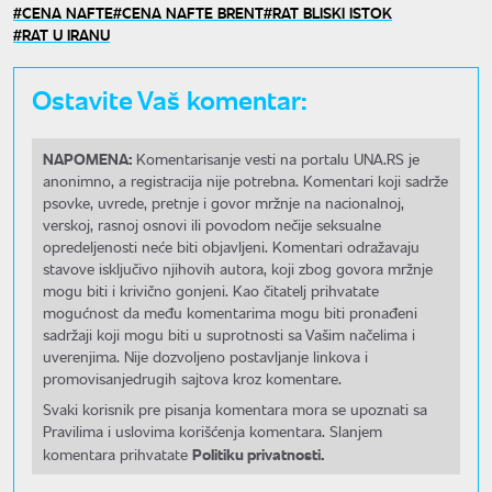
CENA NAFTE
CENA NAFTE BRENT
RAT BLISKI ISTOK
RAT U IRANU
Ostavite Vaš komentar:
NAPOMENA:
Komentarisanje vesti na portalu UNA.RS je
anonimno, a registracija nije potrebna. Komentari koji sadrže
psovke, uvrede, pretnje i govor mržnje na nacionalnoj,
verskoj, rasnoj osnovi ili povodom nečije seksualne
opredeljenosti neće biti objavljeni. Komentari odražavaju
stavove isključivo njihovih autora, koji zbog govora mržnje
mogu biti i krivično gonjeni. Kao čitatelj prihvatate
mogućnost da među komentarima mogu biti pronađeni
sadržaji koji mogu biti u suprotnosti sa Vašim načelima i
uverenjima. Nije dozvoljeno postavljanje linkova i
promovisanjedrugih sajtova kroz komentare.
Svaki korisnik pre pisanja komentara mora se upoznati sa
Pravilima i uslovima korišćenja komentara. Slanjem
Politiku privatnosti.
komentara prihvatate