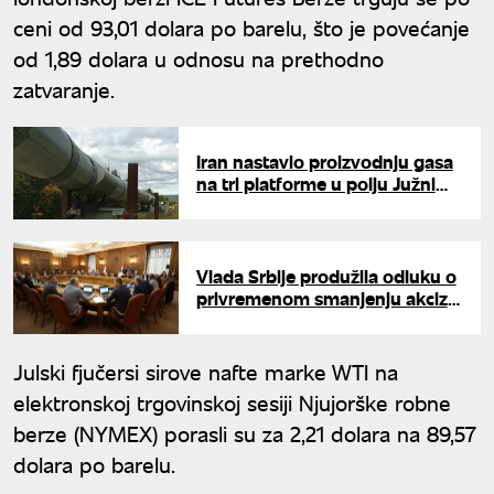
ceni od 93,01 dolara po barelu, što je povećanje
od 1,89 dolara u odnosu na prethodno
zatvaranje.
Iran nastavio proizvodnju gasa
na tri platforme u polju Južni
Pars
Vlada Srbije produžila odluku o
privremenom smanjenju akciza
na naftne derivate
Julski fjučersi sirove nafte marke WTI na
elektronskoj trgovinskoj sesiji Njujorške robne
berze (NYMEX) porasli su za 2,21 dolara na 89,57
dolara po barelu.