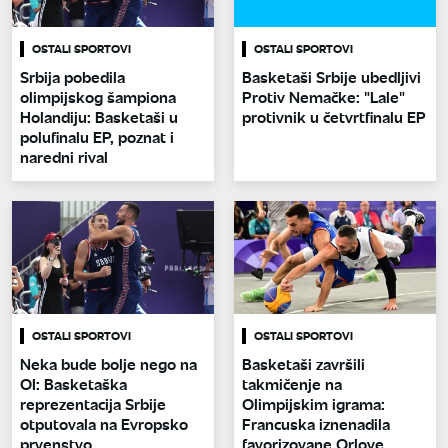
OSTALI SPORTOVI
OSTALI SPORTOVI
Srbija pobedila
Basketaši Srbije ubedljivi
olimpijskog šampiona
Protiv Nemačke: "Lale"
Holandiju: Basketaši u
protivnik u četvrtfinalu EP
polufinalu EP, poznat i
naredni rival
OSTALI SPORTOVI
OSTALI SPORTOVI
Neka bude bolje nego na
Basketaši završili
OI: Basketaška
takmičenje na
reprezentacija Srbije
Olimpijskim igrama:
otputovala na Evropsko
Francuska iznenadila
prvenstvo
favorizovane Orlove