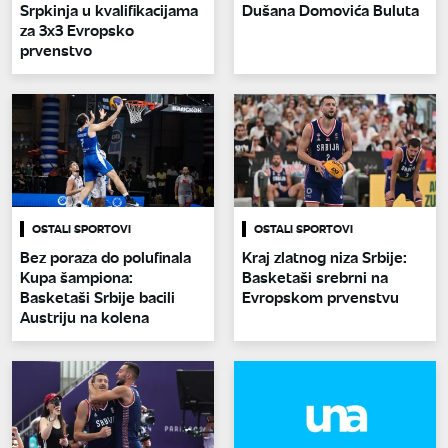
Srpkinja u kvalifikacijama
Dušana Domovića Buluta
za 3x3 Evropsko
prvenstvo
OSTALI SPORTOVI
OSTALI SPORTOVI
Bez poraza do polufinala
Kraj zlatnog niza Srbije:
Kupa šampiona:
Basketaši srebrni na
Basketaši Srbije bacili
Evropskom prvenstvu
Austriju na kolena