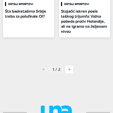
OSTALI SPORTOVI
OSTALI SPORTOVI
Šta basketašima Srbije
Stojačić iskren posle
treba za polufinale OI?
teškog trijumfa: Važna
pobeda protiv Holandije,
ali ne igramo na željenom
nivou
page
1 / 2
page