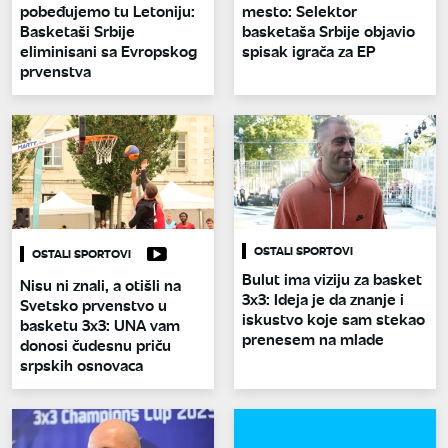
pobeđujemo tu Letoniju:
mesto: Selektor
Basketaši Srbije
basketaša Srbije objavio
eliminisani sa Evropskog
spisak igrača za EP
prvenstva
OSTALI SPORTOVI
OSTALI SPORTOVI
Bulut ima viziju za basket
Nisu ni znali, a otišli na
3x3: Ideja je da znanje i
Svetsko prvenstvo u
iskustvo koje sam stekao
basketu 3x3: UNA vam
prenesem na mlade
donosi čudesnu priču
srpskih osnovaca