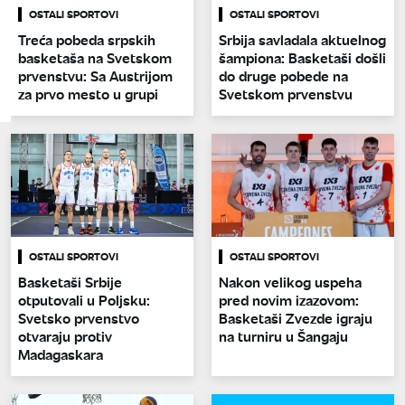
OSTALI SPORTOVI
OSTALI SPORTOVI
Treća pobeda srpskih
Srbija savladala aktuelnog
basketaša na Svetskom
šampiona: Basketaši došli
prvenstvu: Sa Austrijom
do druge pobede na
za prvo mesto u grupi
Svetskom prvenstvu
OSTALI SPORTOVI
OSTALI SPORTOVI
Basketaši Srbije
Nakon velikog uspeha
otputovali u Poljsku:
pred novim izazovom:
Svetsko prvenstvo
Basketaši Zvezde igraju
otvaraju protiv
na turniru u Šangaju
Madagaskara