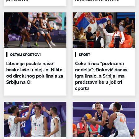
OSTALI SPORTOVI
SPORT
Litvanija poslala naše
Čeka li nas "pozlaćena
basketaše u plej-in: Ništa
nedelja": Đoković danas
od direktnog polufinala za
igra finale, a Srbija ima
Srbiju na OI
predstavnike u još tri
sporta