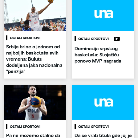
OSTALI SPORTOVI
OSTALI SPORTOVI
Srbija brine o jednom od
Dominacija srpskog
najboljih basketaša svih
basketaša: Stojačiću
vremena: Bulutu
ponovo MVP nagrada
dodeljena jaka nacionalna
"penzija"
OSTALI SPORTOVI
OSTALI SPORTOVI
Pa ne možemo stalno da
Da se vrati titula gde joj je