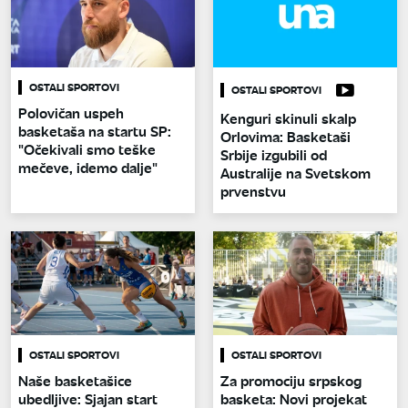
OSTALI SPORTOVI
OSTALI SPORTOVI
Polovičan uspeh
Kenguri skinuli skalp
basketaša na startu SP:
Orlovima: Basketaši
"Očekivali smo teške
Srbije izgubili od
mečeve, idemo dalje"
Australije na Svetskom
prvenstvu
OSTALI SPORTOVI
OSTALI SPORTOVI
Naše basketašice
Za promociju srpskog
ubedljive: Sjajan start
basketa: Novi projekat