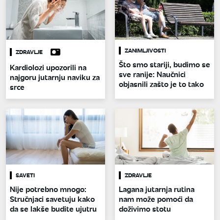
ZANIMLJIVOSTI
ZDRAVLJE
Što smo stariji, budimo se
Kardiolozi upozorili na
sve ranije: Naučnici
najgoru jutarnju naviku za
objasnili zašto je to tako
srce
SAVETI
ZDRAVLJE
Nije potrebno mnogo:
Lagana jutarnja rutina
Stručnjaci savetuju kako
nam može pomoći da
da se lakše budite ujutru
doživimo stotu