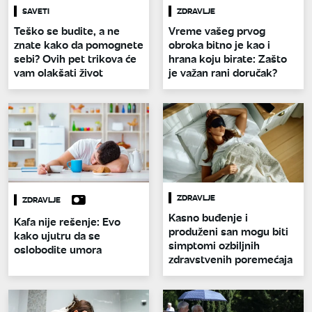
SAVETI
ZDRAVLJE
Teško se budite, a ne
Vreme vašeg prvog
znate kako da pomognete
obroka bitno je kao i
sebi? Ovih pet trikova će
hrana koju birate: Zašto
vam olakšati život
je važan rani doručak?
ZDRAVLJE
ZDRAVLJE
Kasno buđenje i
Kafa nije rešenje: Evo
produženi san mogu biti
kako ujutru da se
simptomi ozbiljnih
oslobodite umora
zdravstvenih poremećaja