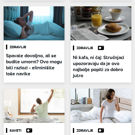
ZDRAVLJE
ZDRAVLJE
Spavate dovoljno, ali se
Ni kafa, ni čaj: Stručnjaci
budite umorni? Ovo mogu
upozoravaju da je ovo
biti razlozi - eliminišite
najbolje popiti za dobro
loše navike
jutro
SAVETI
ZDRAVLJE