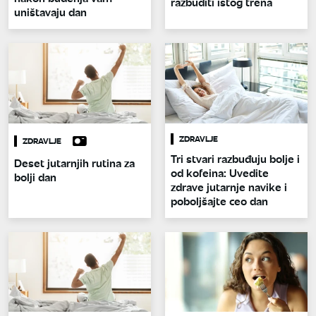
razbuditi istog trena
uništavaju dan
ZDRAVLJE
ZDRAVLJE
Tri stvari razbuđuju bolje i
Deset jutarnjih rutina za
od kofeina: Uvedite
bolji dan
zdrave jutarnje navike i
poboljšajte ceo dan