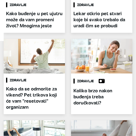
ZDRAVLJE
ZDRAVLJE
Kako buđenje u pet ujutru
Lekar otkrio pet stvari
može da vam promeni
koje bi svako trebalo da
život? Mnogima jeste
uradi čim se probudi
ZDRAVLJE
ZDRAVLJE
Kako da se odmorite za
Koliko brzo nakon
vikend? Pet trikova koji
buđenja treba
će vam "resetovati"
doručkovati?
organizam