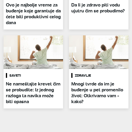
Ovo je najbolje vreme za
Da li je zdravo piti vodu
buđenje koje garantuje da
ujutru čim se probudimo?
ćete biti produktivni celog
dana
SAVETI
ZDRAVLJE
Ne nameštajte krevet čim
Mnogi tvrde da im je
se probudite: Iz jednog
buđenje u pet promenilo
razloga ta navika može
život: Otkrivamo vam -
biti opasna
kako?