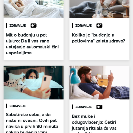
ZDRAVLJE
ZDRAVLJE
Mit o buđenju u pet
Koliko je "buđenje s
ujutro: Da li vas rano
petlovima" zaista zdravo?
ustajanje automatski čini
uspešnijima
ZDRAVLJE
ZDRAVLJE
Sabotirate sebe, a da
Bez muke i
niste ni svesni: Ovih pet
odugovlačenja: Četiri
navika u prvih 90 minuta
jutarnja rituala će vas
nakon buđenja vam