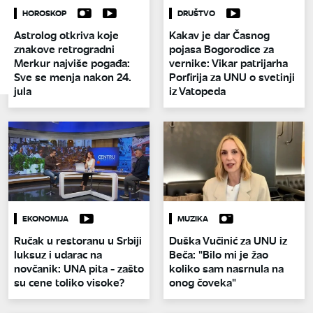
HOROSKOP
DRUŠTVO
Astrolog otkriva koje
Kakav je dar Časnog
znakove retrogradni
pojasa Bogorodice za
Merkur najviše pogađa:
vernike: Vikar patrijarha
Sve se menja nakon 24.
Porfirija za UNU o svetinji
jula
iz Vatopeda
EKONOMIJA
MUZIKA
Ručak u restoranu u Srbiji
Duška Vučinić za UNU iz
luksuz i udarac na
Beča: "Bilo mi je žao
novčanik: UNA pita - zašto
koliko sam nasrnula na
su cene toliko visoke?
onog čoveka"