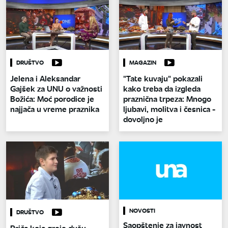
DRUŠTVO
MAGAZIN
Jelena i Aleksandar
"Tate kuvaju" pokazali
Gajšek za UNU o važnosti
kako treba da izgleda
Božića: Moć porodice je
praznična trpeza: Mnogo
najjača u vreme praznika
ljubavi, molitva i česnica -
dovoljno je
NOVOSTI
DRUŠTVO
Saopštenje za javnost
Priča koja greje dušu