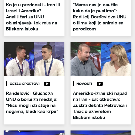
Ko je u prednosti - Iran ili
"Mama nas je naučila
Izrael i Amerika?
kako da je pustimo":
Analitičari za UNU
Reditelj Đorđević za UNU
objašnjavaju tok rata na
o filmu koji je snimio sa
Bliskom istoku
porodicom
OSTALI SPORTOVI
NOVOSTI
Ranđelović i Glušac za
Američko-izraelski napad
UNU o borbi za medalju:
na Iran - sat otkucava:
"Nisu mogli da stoje na
Žustra debata Petrovića i
nogama, bledi kao krpe"
Tasić o uzavrelom
Bliskom istoku