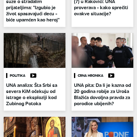
suze o stradalim
(7) u Rakovici: UNA
prijateljima: "Izgubio je
proverava - kako sprečiti
život spasavajući decu -
ovakve situacije?
biće upamćen kao heroj"
POLITIKA
CRNA HRONIKA
UNA analiza: Šta Srbi sa
UNA pita: Da li je kazna od
severa KiM očekuju od
20 godina robije za Uroša
istrage o eksploziji kod
Blažića dovoljna pravda za
Zubinog Potoka
porodice ubijenih?