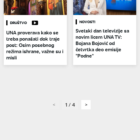
NOVOSTI
DRUŠTVO
Svetski dan televizije sa
UNA proverava kako se
novim licem UNA TV:
treba ponašati dok traje
Bojana Bojović od
post: Osim posebnog
četvrtka deo emisije
režima ishrane, važne su i
"Podne"
misli
page
1 / 4
page