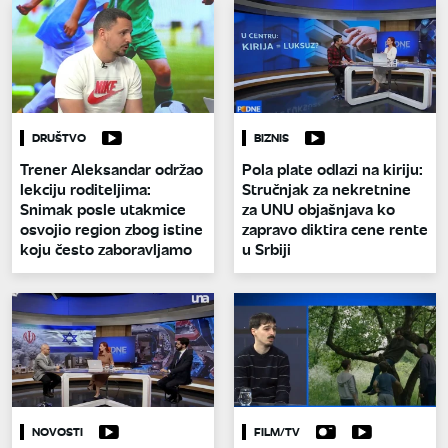
DRUŠTVO
BIZNIS
Trener Aleksandar održao
Pola plate odlazi na kiriju:
lekciju roditeljima:
Stručnjak za nekretnine
Snimak posle utakmice
za UNU objašnjava ko
osvojio region zbog istine
zapravo diktira cene rente
koju često zaboravljamo
u Srbiji
NOVOSTI
FILM/TV