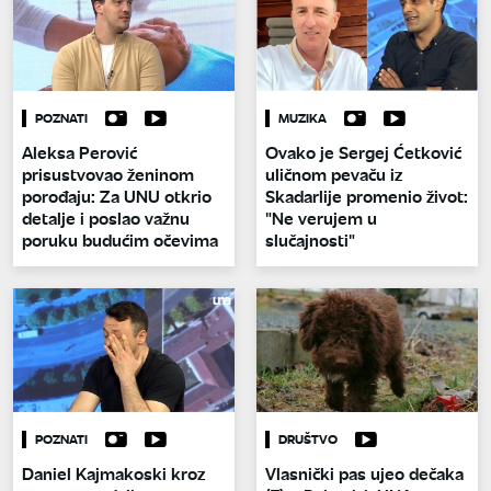
POZNATI
MUZIKA
Aleksa Perović
Ovako je Sergej Ćetković
prisustvovao ženinom
uličnom pevaču iz
porođaju: Za UNU otkrio
Skadarlije promenio život:
detalje i poslao važnu
"Ne verujem u
poruku budućim očevima
slučajnosti"
POZNATI
DRUŠTVO
Daniel Kajmakoski kroz
Vlasnički pas ujeo dečaka