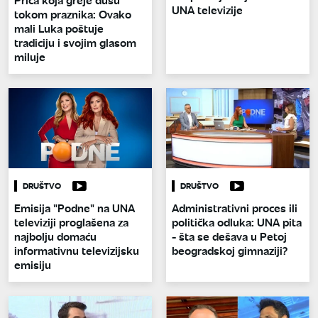
UNA televizije
tokom praznika: Ovako
mali Luka poštuje
tradiciju i svojim glasom
miluje
DRUŠTVO
DRUŠTVO
Emisija "Podne" na UNA
Administrativni proces ili
televiziji proglašena za
politička odluka: UNA pita
najbolju domaću
- šta se dešava u Petoj
informativnu televizijsku
beogradskoj gimnaziji?
emisiju