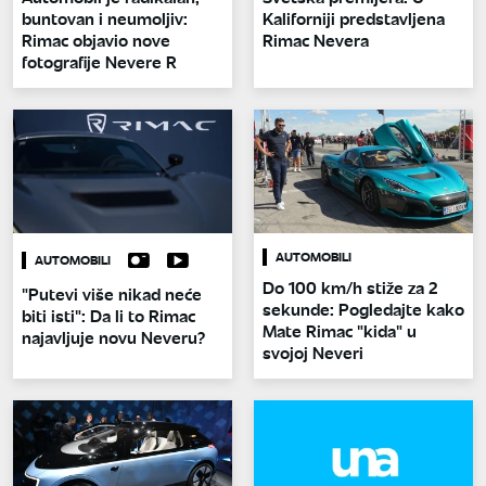
buntovan i neumoljiv:
Kaliforniji predstavljena
Rimac objavio nove
Rimac Nevera
fotografije Nevere R
AUTOMOBILI
AUTOMOBILI
Do 100 km/h stiže za 2
"Putevi više nikad neće
sekunde: Pogledajte kako
biti isti": Da li to Rimac
Mate Rimac "kida" u
najavljuje novu Neveru?
svojoj Neveri