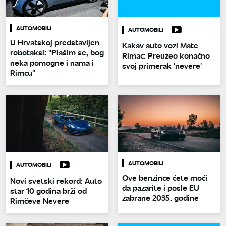
AUTOMOBILI
AUTOMOBILI
U Hrvatskoj predstavljen
Kakav auto vozi Mate
robotaksi: "Plašim se, bog
Rimac: Preuzeo konačno
neka pomogne i nama i
svoj primerak 'nevere'
Rimcu"
AUTOMOBILI
AUTOMOBILI
Ove benzince ćete moći
Novi svetski rekord: Auto
da pazarite i posle EU
star 10 godina brži od
zabrane 2035. godine
Rimčeve Nevere