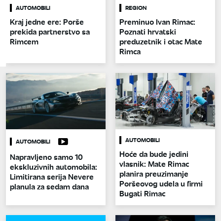
AUTOMOBILI
REGION
Kraj jedne ere: Porše
Preminuo Ivan Rimac:
prekida partnerstvo sa
Poznati hrvatski
Rimcem
preduzetnik i otac Mate
Rimca
AUTOMOBILI
AUTOMOBILI
Hoće da bude jedini
Napravljeno samo 10
vlasnik: Mate Rimac
ekskluzivnih automobila:
planira preuzimanje
Limitirana serija Nevere
Poršeovog udela u firmi
planula za sedam dana
Bugati Rimac