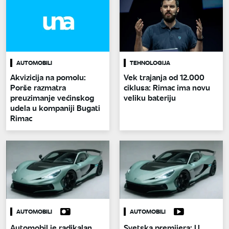
AUTOMOBILI
TEHNOLOGIJA
Akvizicija na pomolu:
Vek trajanja od 12.000
Porše razmatra
ciklusa: Rimac ima novu
preuzimanje većinskog
veliku bateriju
udela u kompaniji Bugati
Rimac
AUTOMOBILI
AUTOMOBILI
Automobil je radikalan,
Svetska premijera: U