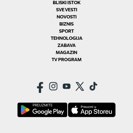
BLISKI ISTOK
SVE VESTI
NOVOSTI
BIZNIS
SPORT
TEHNOLOGIJA
ZABAVA
MAGAZIN
TV PROGRAM