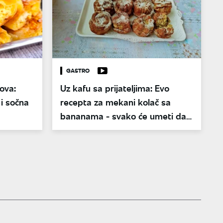
GASTRO
nova:
Uz kafu sa prijateljima: Evo
i sočna
recepta za mekani kolač sa
bananama - svako će umeti da
ga napravi