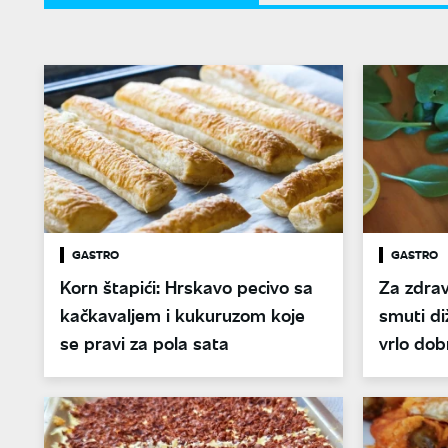
GASTRO
GASTRO
Korn štapići: Hrskavo pecivo sa
Za zdrav
kačkavaljem i kukuruzom koje
smuti di
se pravi za pola sata
vrlo do