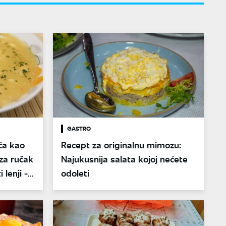
GASTRO
ća kao
Recept za originalnu mimozu:
za ručak
Najukusnija salata kojoj nećete
 lenji -
odoleti