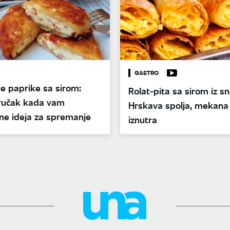
GASTRO
e paprike sa sirom:
Rolat-pita sa sirom iz s
 ručak kada vam
Hrskava spolja, mekana 
ne ideja za spremanje
iznutra