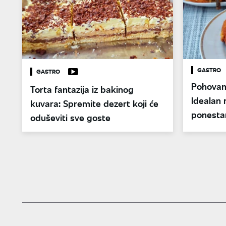
GASTRO
GASTRO
Pohovan
Torta fantazija iz bakinog
Idealan
kuvara: Spremite dezert koji će
ponesta
oduševiti sve goste