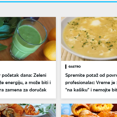
GASTRO
 početak dana: Zeleni
Spremite potaž od povr
že energiju, a može biti i
profesionalac: Vreme je 
bra zamena za doručak
"na kašiku" i nemojte biti
brzo se kuva