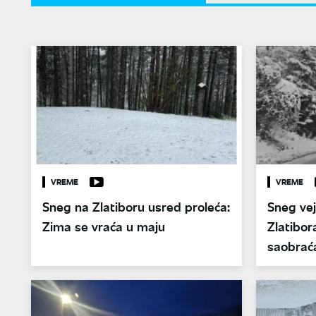
VREME
VREME
Sneg na Zlatiboru usred proleća:
Sneg vej
Zima se vraća u maju
Zlatibor
saobraća