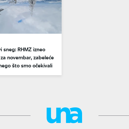
vi sneg: RHMZ izneo
 za novembar, zabeleće
nego što smo očekivali