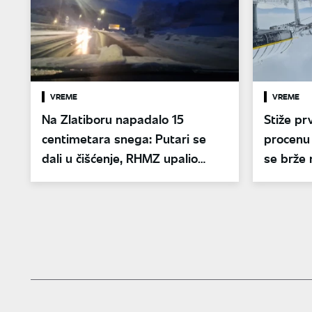
VREME
VREME
Na Zlatiboru napadalo 15
Stiže pr
centimetara snega: Putari se
procenu
dali u čišćenje, RHMZ upalio
se brže 
alarm