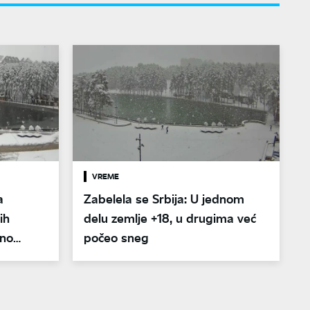
VREME
a
Zabelela se Srbija: U jednom
ih
delu zemlje +18, u drugima već
žno
počeo sneg