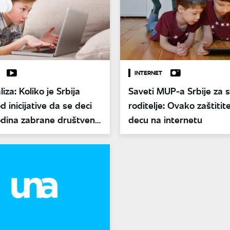
INTERNET
iza: Koliko je Srbija
Saveti MUP-a Srbije za 
d inicijative da se deci
roditelje: Ovako zaštitit
odina zabrane društvene
decu na internetu