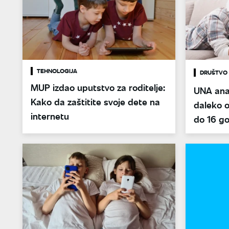
TEHNOLOGIJA
DRUŠTVO
MUP izdao uputstvo za roditelje:
UNA anal
Kako da zaštitite svoje dete na
daleko o
internetu
do 16 g
mreže