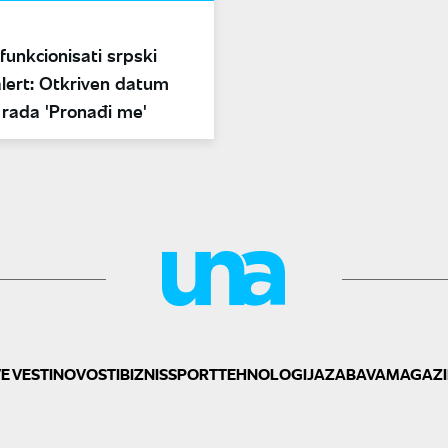
funkcionisati srpski
lert: Otkriven datum
 rada 'Pronađi me'
E VESTI
NOVOSTI
BIZNIS
SPORT
TEHNOLOGIJA
ZABAVA
MAGAZI