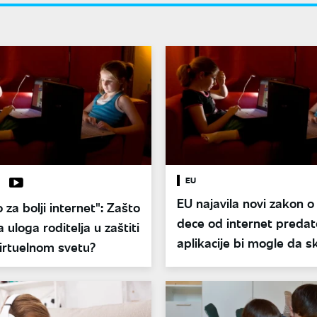
EU
EU najavila novi zakon o 
 za bolji internet": Zašto
dece od internet predat
a uloga roditelja u zaštiti
aplikacije bi mogle da s
irtuelnom svetu?
svaku poruku